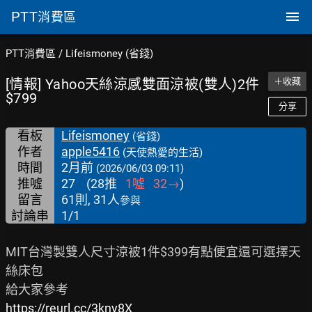
PTT
消費區
PTT消費區
/
Lifeismoney (省錢)
[情報] Yahoo天絲涼感雙面涼被(雙人)2件
＋收藏
$799
分享
看板
Lifeismoney
(省錢)
作者
apple5416
(天使熱愛的生活)
時間
2月前
(2026/06/03 09:11)
推噓
27
(
28
推
1
噓
32
→
)
留言
61則, 31人
參與
討論串
1/1
MIT台灣製雙人尺寸涼被1件$399有點便宜還可選擇天
絲床包

https://reurl.cc/3kny8X