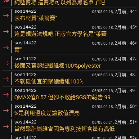
純噓賣場 這賣場可以列為黑名單了吧
2月前
, 44
sos14422
06/05 00:18,
F
→
表布材質“萊爾賽”
2月前
, 45
sos14422
06/05 00:18,
F
→
這是規避法規吧 正版官方學名是“萊賽
2月前
, 46
sos14422
06/05 00:18,
F
→
爾”
2月前
, 47
sos14422
06/05 00:18,
F
→
後面又寫超細纖維棉100%polyester
2月前
, 48
sos14422
06/05 00:18,
F
→
不就最便宜的聚酯纖維100%
2月前
, 49
sos14422
06/05 00:18,
F
→
QMAX值0.57 但卻不敢給SGS的報告 99
2月前
, 50
sos14422
06/05 00:18,
F
→
%是利用溫度差讓數值漂亮
2月前
, 51
sos14422
06/05 00:21,
F
→
當然聚脂纖維會因為專利技術含量有高低
2月前
, 52
sos14422
06/05 00:21,
F