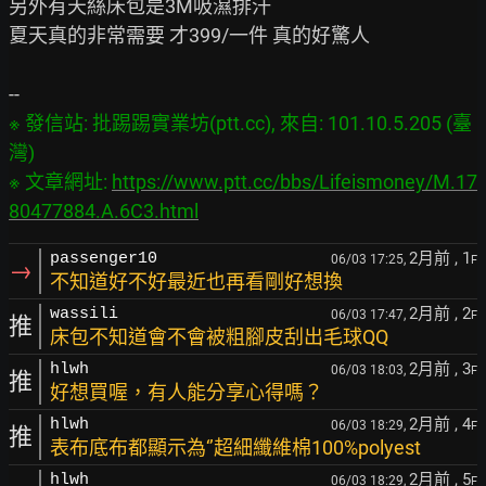
另外有天絲床包是3M吸濕排汗

夏天真的非常需要 才399/一件 真的好驚人

※ 發信站: 批踢踢實業坊(ptt.cc), 來自: 101.10.5.205 (臺
灣)

※ 文章網址: 
https://www.ptt.cc/bbs/Lifeismoney/M.17
80477884.A.6C3.html
2月前
, 1
passenger10
06/03 17:25,
F
→
不知道好不好最近也再看剛好想換
2月前
, 2
wassili
06/03 17:47,
F
推
床包不知道會不會被粗腳皮刮出毛球QQ
2月前
, 3
hlwh
06/03 18:03,
F
推
好想買喔，有人能分享心得嗎？
2月前
, 4
hlwh
06/03 18:29,
F
推
表布底布都顯示為‘’超細纖維棉100%polyest
2月前
, 5
hlwh
06/03 18:29,
F