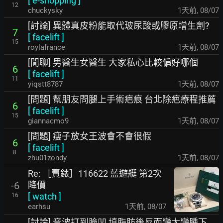
[
e-shopping
]
12
chuckysky
1天前
,
08/07
[討論] 異體真皮粉能取代玻尿酸或膠原增生劑?
7
[
facelift
]
15
roylafrance
1天前
,
08/07
[閒聊] 男醫生女醫生 大家私心比較偏好哪個
6
[
facelift
]
11
yiqstt8787
1天前
,
08/07
[問題] 幫朋友問腿上手術疤痕 台北除疤療程推薦
6
[
facelift
]
15
giannacmo9
1天前
,
08/07
[問題] 瘦子放女王波會不會很假
6
[
facelift
]
8
zhu01zondy
1天前
,
08/07
Re: ［賣錶］116622 藍遊艇 第2次
降價
-6
[
watch
]
16
earhsu
1天前
,
08/07
[討論] 音波打到臉凹 填脂肪後反而變大變腫下