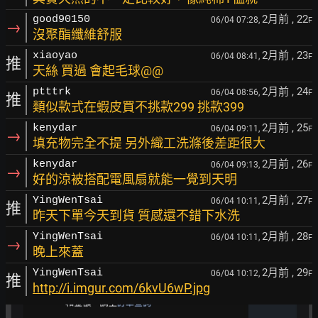
2月前
, 22
good90150
06/04 07:28,
F
→
沒聚酯纖維舒服
2月前
, 23
xiaoyao
06/04 08:41,
F
推
天絲 買過 會起毛球@@
2月前
, 24
ptttrk
06/04 08:56,
F
推
類似款式在蝦皮買不挑款299 挑款399
2月前
, 25
kenydar
06/04 09:11,
F
→
填充物完全不提 另外織工洗滌後差距很大
2月前
, 26
kenydar
06/04 09:13,
F
→
好的涼被搭配電風扇就能一覺到天明
2月前
, 27
YingWenTsai
06/04 10:11,
F
推
昨天下單今天到貨 質感還不錯下水洗
2月前
, 28
YingWenTsai
06/04 10:11,
F
→
晚上來蓋
2月前
, 29
YingWenTsai
06/04 10:12,
F
推
http://i.imgur.com/6kvU6wP.jpg