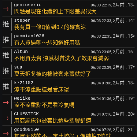
2月前
, 13
geniuseric
06/03 22:19,
F
→
問題是現在化纖的上下限差異很大
2月前
, 14
stepen
06/03 22:33,
F
推
我有買一條Q值到0.4的確實涼
2月前
, 15
paomian1026
06/03 22:35,
F
推
有人買過嗎～想知道好用嗎
2月前
, 16
Altun
06/03 23:05,
F
推
不用買太貴 涼感材質洗久了效果會減弱
2月前
, 17
sua
06/03 23:39,
F
推
夏天拆冬被的棉被套來蓋就好了
2月前
, 18
k721102
06/04 01:06,
F
推
涼不涼重點還是看床罩
2月前
, 19
weiike
06/04 01:36,
F
→
涼不涼重點不是看冷氣嗎
2月前
, 20
GLUESTICK
06/04 07:16,
F
→
用亞麻床包被套比這些塑膠舒適
2月前
, 21
good90150
06/04 07:28,
F
→
其實天然的不一定比較好，像純棉T恤就