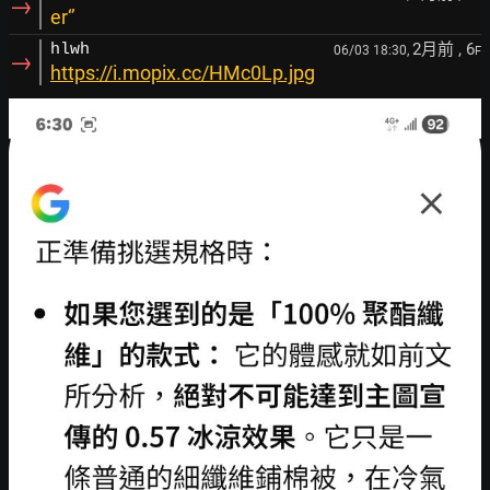
→
er‘’
2月前
, 6
hlwh
06/03 18:30,
F
→
https://i.mopix.cc/HMc0Lp.jpg