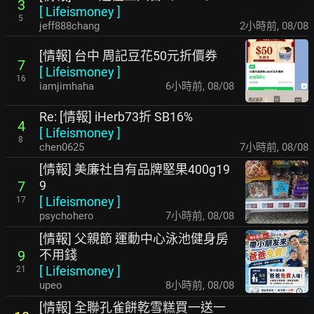
3
[
Lifeismoney
]
5
jeff888chang
2小時前
,
08/08
[情報] 台中 周記豆花50元折價券
7
[
Lifeismoney
]
16
iamjimhaha
6小時前
,
08/08
Re: [情報] iHerb73折 SB16%
4
[
Lifeismoney
]
8
chen0625
7小時前
,
08/08
[情報] 美廉社自有品牌堅果400g19
9
7
[
Lifeismoney
]
17
psychohero
7小時前
,
08/08
[情報] 父親節 運動中心泳池健身房
不用錢
9
[
Lifeismoney
]
21
upeo
8小時前
,
08/08
[情報] 全聯孔雀餅乾雪糕買一送一