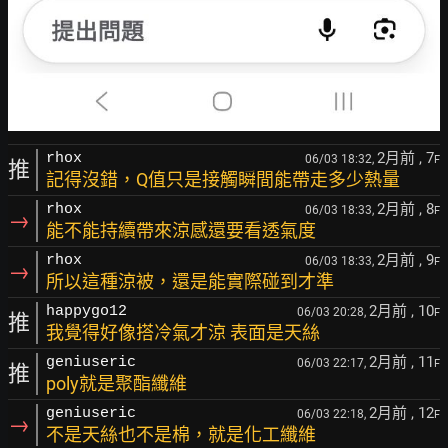
2月前
, 7
rhox
06/03 18:32,
F
推
記得沒錯，Q值只是接觸瞬間能帶走多少熱量
2月前
, 8
rhox
06/03 18:33,
F
→
能不能持續帶來涼感還要看透氣度
2月前
, 9
rhox
06/03 18:33,
F
→
所以這種涼被，還是能實際碰到才準
2月前
, 10
happygo12
06/03 20:28,
F
推
我覺得好像搭冷氣才涼 表面是天絲
2月前
, 11
geniuseric
06/03 22:17,
F
推
poly就是聚酯纖維
2月前
, 12
geniuseric
06/03 22:18,
F
→
不是天絲也不是棉，就是化工纖維