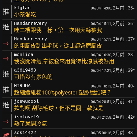
2月前
, 35
klgfan
06/04 14:00,
F
推
小孩愛吃
2月前
, 36
Handanrevery
06/04 15:11,
F
推
哇二樓跟我一樣，第一次用天絲被我
2月前
, 37
Handanrevery
06/04 15:11,
F
→
的粗腳皮刮出毛球，從此都會磨腳皮
2月前
, 38
monlica
06/04 16:30,
F
→
我沒開冷氣,拿被套來用覺得比涼感被好用
2月前
, 39
a3619453
06/04 17:21,
F
推
可惜沒有素色的
2月前
, 40
HIRUMA
06/04 18:13,
F
推
超細纖維棉100%polyester 塑膠纖維吧？
2月前
, 41
joewucool
06/04 20:51,
F
推
欸對啊 刮除毛球，但不是同一款就是
2月前
, 42
isolove19
06/04 21:58,
F
→
熱了就開冷氣
2月前
, 43
sos14422
06/05 00:18,
F
噓