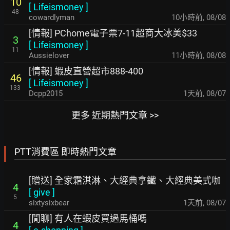
10
[
Lifeismoney
]
48
cowardlyman
10小時前
,
08/08
[情報] PChome電子票7-11超商大冰美$33
3
[
Lifeismoney
]
11
Aussielover
11小時前
,
08/08
[情報] 蝦皮直營超市888-400
46
[
Lifeismoney
]
133
Dcpp2015
1天前
,
08/07
更多 近期熱門文章 >>
PTT消費區 即時熱門文章
[贈送] 全家霜淇淋、大經典拿鐵、大經典美式咖
4
[
give
]
5
sixtysixbear
1天前
,
08/07
[閒聊] 有人在蝦皮買過馬桶嗎
4