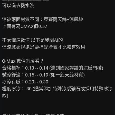
可以洗衣機水洗

涼被兩面材質不同：萊賽爾天絲+涼感紗

上面有寫QMAX值0.57

不太懂這數值 以下是我問AI的

但涼感據說還是要搭配冷氣才比較有效果

Q-Max 數值怎麼看？

合格標準：0.13 ~ 0.14 (達到國家認證的涼感門檻)

微涼舒適：0.15 ~ 0.19 (如一般天絲材質)

冰涼有感：0.20 ~ 0.30

極度冰涼：.30 (通常添加特殊涼感礦石或採用特殊冰涼
紗)
