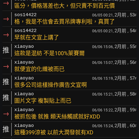
→
區分，價格落差也大，但只賣不到百元價
2月前
, 53
sos14422
06/05 00:21,
F
→
格，我是不信會去買吊牌專利啦，真買了
2月前
, 54
sos14422
06/05 00:21,
F
→
早就在文宣上講了
2月前
, 55
xiaoyao
06/06 15:06,
F
推
這款是混紡 不是100%萊賽爾
2月前
, 56
xiaoyao
06/06 15:07,
F
→
就便宜的化纖被而已
2月前
, 57
xiaoyao
06/06 15:19,
F
推
很多公司這樣操作廣告文宣啊
2月前
, 58
xiaoyao
06/06 15:21,
F
推
圖片文字 複製貼上而已
2月前
, 59
xiaoyao
06/06 15:22,
F
→
被抓包後 就推 類天絲觸感就好XDD
2月前
, 60
xiaoyao
06/06 15:24,
F
推
這種399涼被 以前大潤發就有XD