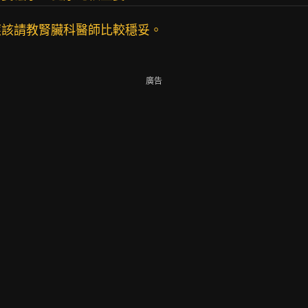
應該請教腎臟科醫師比較穩妥。
廣告