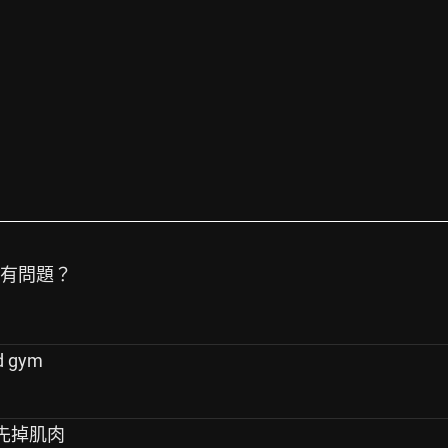
身有問題？
 gym
會先掉肌肉