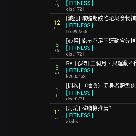
2
[
FITNESS
]
10
elsa1721
[減肥] 減脂期該吃垃圾食物
12
[
FITNESS
]
160
the992255
[心得] 能量不足下運動會先
5
[
FITNESS
]
86
elsa1721
Re: [心得] 三個月、只運動
8
[
FITNESS
]
40
k2000433
[問卷] （抽獎）健身者體型
1
[
FITNESS
]
1
deer0731
[討論] 體脂機推薦?
11
[
FITNESS
]
27
skyks