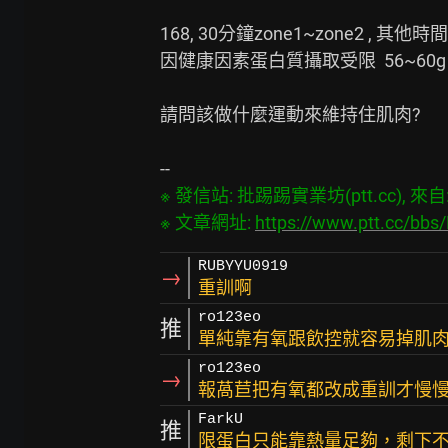
168, 30分鐘zone1~zone2 , 其他時
因健康因素蛋白質攝取受限  56~60g
請問該做什麼運動來維持住肌肉?

※ 發信站: 批踢踢實業坊(ptt.cc), 來自: 1
※ 文章網址: 
https://www.ptt.cc/bb
RUBYYU0919
→
重訓啊
ro123eo
推
單純靠有氧跟飲控就容易掉肌肉
ro123eo
→
報萵苣把有氧都改成重訓才慢
FarkU
推
限蛋白只能靠熱量足夠，剩下