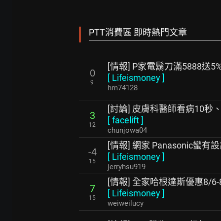
PTT消費區 即時熱門文章
[情報] P家電鬍刀滿5888送5
0
[
Lifeismoney
]
9
hm74128
[討論] 皮膚科醫師看病10秒
3
[
facelift
]
12
chunjowa04
[情報] 網家 Panasonic
-4
[
Lifeismoney
]
15
jerryhsu919
[情報] 全家哈根達斯優惠8/6-8
7
[
Lifeismoney
]
15
weiweilucy