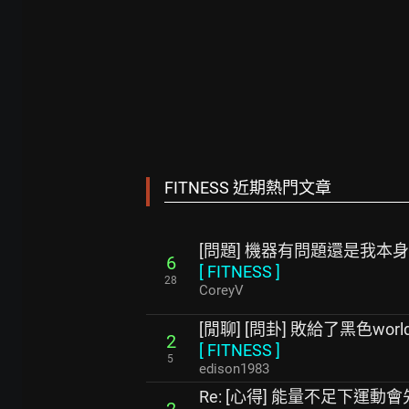
FITNESS 近期熱門文章
[問題] 機器有問題還是我本
6
[
FITNESS
]
28
CoreyV
[閒聊] [問卦] 敗給了黑色world
2
[
FITNESS
]
5
edison1983
Re: [心得] 能量不足下運動