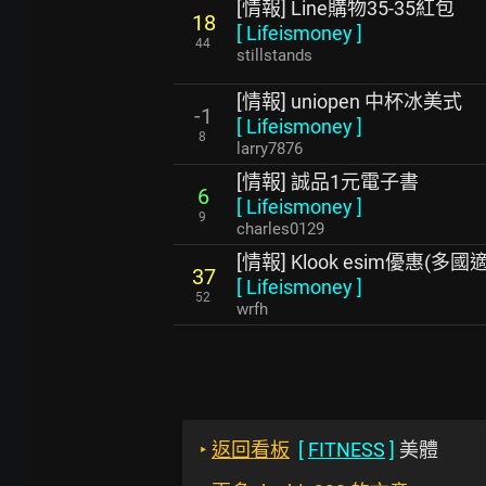
[情報] Line購物35-35紅包
18
[
Lifeismoney
]
44
stillstands
[情報] uniopen 中杯冰美式
-1
[
Lifeismoney
]
8
larry7876
[情報] 誠品1元電子書
6
[
Lifeismoney
]
9
charles0129
[情報] Klook esim優惠(多國
37
[
Lifeismoney
]
52
wrfh
‣
返回看板
[
FITNESS
]
美體