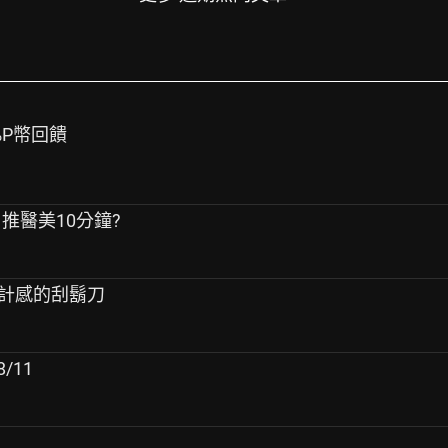
%P幣回饋
、推醫美10分鐘?
蠻有設計感的刮鬍刀
/11