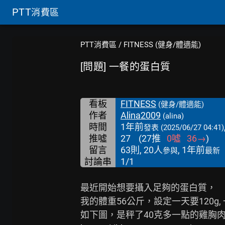
PTT
消費區
PTT消費區
/
FITNESS (健身/體適能)
[問題] 一餐的蛋白質
看板
FITNESS
(健身/體適能)
作者
Alina2009
(alina)
時間
1年前
發表
(2025/06/27 04:41)
推噓
27
(
27
推
0
噓
36
→
)
留言
63則, 20人
, 1年前
參與
最新
討論串
1/1
最近開始想要攝入足夠的蛋白質，

我的體重56公斤，設定一天要120g, 