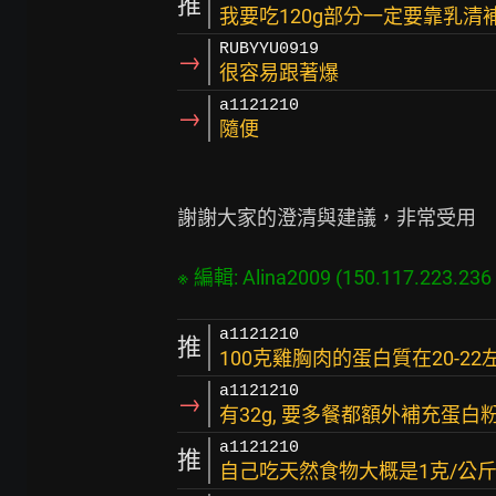
推
我要吃120g部分一定要靠乳
RUBYYU0919
→
很容易跟著爆
a1121210
→
隨便
謝謝大家的澄清與建議，非常受用

a1121210
推
100克雞胸肉的蛋白質在20-22左
a1121210
→
有32g, 要多餐都額外補充蛋
a1121210
推
自己吃天然食物大概是1克/公