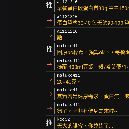
a1121210
推
早餐蛋白飲蛋白質30g 中午15
a1121210
→
蛋白質約30-40 每天約90-1
a1121210
→
點
maluko411
推
回原po標題，預算ok下，每餐
maluko411
→
樣配:400ml豆漿一罐/茶葉蛋*1
maluko411
→
20=40克。
maluko411
→
其實若是健康需求，蛋白質一般建
maluko411
→
夠了，除非有健身需求啦~
kee32
推
天大的誤會，你算錯了...