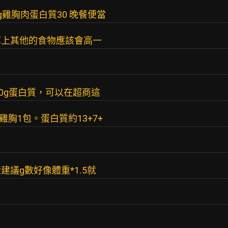
0g雞胸肉蛋白質30 晚餐便當
00 算上其他的食物應該會高一
40g蛋白質，可以在超商這
/雞胸1包。蛋白質約13+7+
議g數好像體重*1.5就