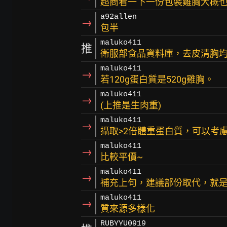
超商看一下一份包裝雞胸大概也
a92allen
→
包半
maluko411
推
衛服部食品資料庫，去皮清胸均值
maluko411
→
若120g蛋白質是520g雞胸。
maluko411
→
(上推是生肉重)
maluko411
→
攝取>2倍體重蛋白質，可以考
maluko411
→
比較平價~
maluko411
→
補充上句，建議部份取代，就
maluko411
→
質來源多樣化
RUBYYU0919