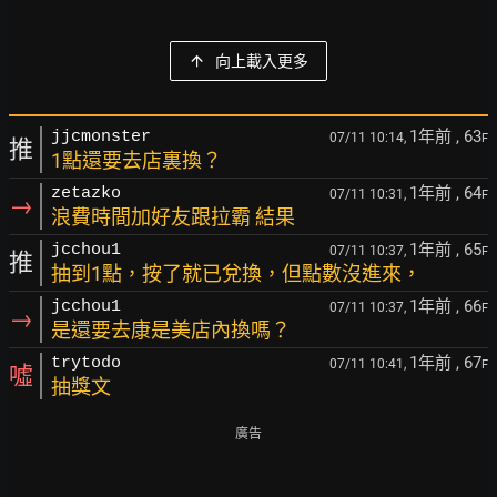
向上載入更多
1年前
, 63
jjcmonster
07/11 10:14,
F
推
1點還要去店裏換？
1年前
, 64
zetazko
07/11 10:31,
F
→
浪費時間加好友跟拉霸 結果
1年前
, 65
jcchou1
07/11 10:37,
F
推
抽到1點，按了就已兌換，但點數沒進來，
1年前
, 66
jcchou1
07/11 10:37,
F
→
是還要去康是美店內換嗎？
1年前
, 67
trytodo
07/11 10:41,
F
噓
抽獎文
廣告