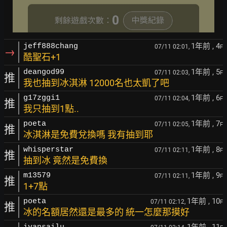
1年前
, 4
jeff888chang
07/11 02:01,
F
→
酷聖石+1
1年前
, 5
deangod99
07/11 02:03,
F
推
我也抽到冰淇淋 12000名也太凱了吧
1年前
, 6
g17zggi1
07/11 02:04,
F
推
我只抽到1點..
1年前
, 7
poeta
07/11 02:05,
F
推
冰淇淋是免費兌換嗎 我有抽到耶
1年前
, 8
whisperstar
07/11 02:11,
F
推
抽到冰 竟然是免費換
1年前
, 9
m13579
07/11 02:11,
F
推
1+7點
1年前
, 10
poeta
07/11 02:12,
F
推
冰的名額居然還是最多的 統一怎麼那摸好