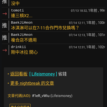
推
沒中
1年前
, 99
tomoti
07/13 18:32,
F
→
連三槓X2...
1年前
, 100
BaekJiHeon
07/14 12:11,
F
推
冰淇淋可以在7-11合作門市兌換嗎？
1年前
, 101
BaekJiHeon
07/14 12:13,
F
推
複合店不適用
1年前
, 102
drinkii
07/14 12:31,
F
→
剛中冰拉 開心
‣
返回看板
[
Lifeismoney
]
省錢
‣
更多 nightbreak 的文章
文章代碼(AID):
#1eR_vWiu
(Lifeismoney)