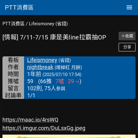
PTT
消費區
PTT消費區
/
Lifeismoney (省錢)
[情報] 7/11-7/15 康是美line拉霸抽OP
＋收藏
分享
看板
Lifeismoney
(省錢)
作者
nightbreak
(喀掉紅 月餅)
時間
1年前
(2025/07/10 17:54)
推噓
59
(
66
推
7
噓
29
→
)
留言
102則, 75人
參與
討論串
1/1
https://maac.io/4rsWQ
https://i.imgur.com/DuLsxGg.jpeg