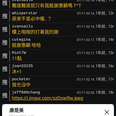
1年前
, 11
ivansailu
07/11 02:14,
F
推
難道難道就只有我銘謝惠顧嗎 T^T
1年前
, 12
whisperstar
07/11 02:16,
F
推
原來不是必中喔..？
1年前
, 13
ivansailu
07/11 02:16,
F
推
樓上啪啪的打著我的臉
1年前
, 14
cutegina
07/11 02:17,
F
推
銘謝惠顧 哈哈
1年前
, 15
MintTW
07/11 02:17,
F
推
11點
1年前
, 16
joan33235
07/11 02:18,
F
推
冰+1
1年前
, 17
pocketer
07/11 02:19,
F
推
我也沒中
1年前
, 18
jeff888chang
07/11 02:30,
F
推
https://i.imgur.com/szDowRw.jpeg