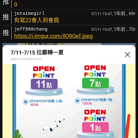
推
0
1年前
, 69
jetaimegirl
07/11 10:47,
F
推
有寫22會入到會員
1年前
, 70
jeff888chang
07/11 10:47,
F
推
https://i.imgur.com/ilO9Qef.jpeg