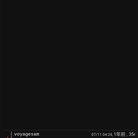
1年前
, 35
voyagesam
07/11 04:24,
F
→