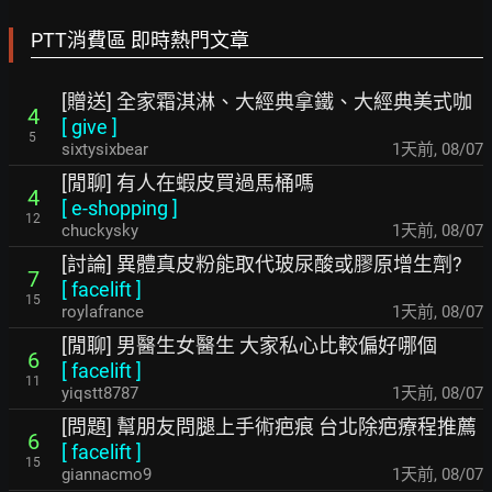
PTT消費區 即時熱門文章
[贈送] 全家霜淇淋、大經典拿鐵、大經典美式咖
4
[
give
]
5
sixtysixbear
1天前
,
08/07
[閒聊] 有人在蝦皮買過馬桶嗎
4
[
e-shopping
]
12
chuckysky
1天前
,
08/07
[討論] 異體真皮粉能取代玻尿酸或膠原增生劑?
7
[
facelift
]
15
roylafrance
1天前
,
08/07
[閒聊] 男醫生女醫生 大家私心比較偏好哪個
6
[
facelift
]
11
yiqstt8787
1天前
,
08/07
[問題] 幫朋友問腿上手術疤痕 台北除疤療程推薦
6
[
facelift
]
15
giannacmo9
1天前
,
08/07