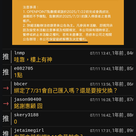
1年前
, 84
lnmp
07/11 13:41,
F
推
哇靠，樓上有神
1年前
, 85
e082705
07/11 13:43,
F
推
1點
1年前
, 86
bbcer
07/11 13:56,
F
→
綁定了7/31會自己匯入嗎？還是要按兌換？
1年前
, 87
jason90400
07/11 16:28,
F
→
銘謝惠顧 囧
1年前
, 88
skery3188
07/11 16:42,
F
推
0
1年前
, 89
jetaimegirl
07/11 17:31,
F
推