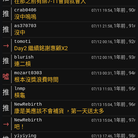
在那之前有綁7-11會員就會入
1年前
, 90
crab0406
07/11 19:54,
F
推
沒中嗚嗚
1年前
, 91
as370703
07/11 21:58,
F
推
沒中
1年前
, 92
tomoti
07/12 00:16,
F
→
Day2 繼續銘謝惠顧X2
1年前
, 93
blurish
07/12 00:19,
F
推
連二槓
1年前
, 94
mozart0303
07/13 00:31,
F
噓
根本沒獎浪費時間
1年前
, 95
lnmp
07/13 11:03,
F
推
槓龜
1年前
, 96
NewRebirth
07/13 15:04,
F
推
康是美應該不會補貨 ，第一天送太多
1年前
, 97
NewRebirth
07/13 15:04,
F
→
吧！
1年前
, 98
yiyiying
07/13 17:46,
F