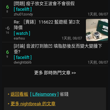
[問題] 瘦子放女王波會不會很假
6
[
facelift
]
8
zhu01zondy
1天前
,
08/07
Re: ［賣錶］116622 藍遊艇 第2次
降價
-6
[
watch
]
16
earhsu
1天前
,
08/07
[討論] 音波打到臉凹 填脂肪後反而變大變腫下
垂?
6
[
facelift
]
9
dwightbbl6
1天前
,
08/07
更多 即時熱門文章 >>
‣
返回看板
[
Lifeismoney
]
省錢
‣
更多 nightbreak 的文章