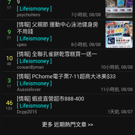
9
7
[
Lifeismoney
]
17
psychohero
7小時前
,
08/08
[情報] 父親節 運動中心泳池健身房
不用錢
9
[
Lifeismoney
]
21
upeo
8小時前
,
08/08
[情報] 全聯孔雀餅乾雪糕買一送一
10
[
Lifeismoney
]
48
cowardlyman
10小時前
,
08/08
[情報] PChome電子票7-11超商大冰美$33
3
[
Lifeismoney
]
11
Aussielover
11小時前
,
08/08
[情報] 蝦皮直營超市888-400
46
[
Lifeismoney
]
133
Dcpp2015
1天前
,
08/07
更多 近期熱門文章 >>