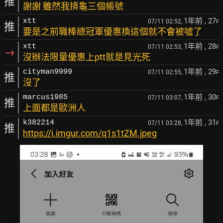
推
謝謝 雖然我摃龜三個帳號
1年前
, 27
xtt
07/11 02:52,
F
推
要是之前職棒總冠軍優惠換這個就不會被噓了
1年前
, 28
xtt
07/11 02:53,
F
→
沒辦法限量優惠上ptt就是見光死
1年前
, 29
cityman9999
07/11 02:55,
F
推
沒了
1年前
, 30
marcus1985
07/11 03:07,
F
推
上面都是歐洲人
1年前
, 31
k382214
07/11 03:28,
F
推
https://i.imgur.com/q1s1tZM.jpeg