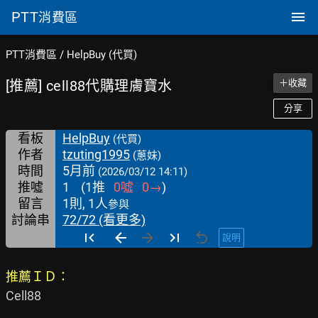
PTT
消費區
PTT消費區
/
HelpBuy (代買)
[推薦] cell88代購理膚寶水
＋收藏
分享
看板
HelpBuy
(代買)
作者
tzuting1995
(蔥妹)
時間
5月前
(2026/03/12 14:11)
推噓
1
(
1
推
0
噓
0
→
)
留言
1則, 1人
參與
討論串
72/72 (看更多)
說明
推薦ＩＤ：
Cell88
