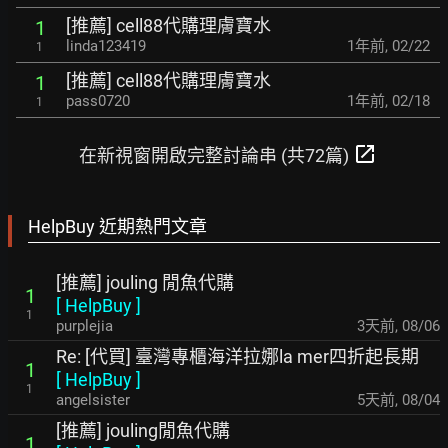
[推薦] cell88代購理膚寶水
1
linda123419
1年前
,
02/22
1
[推薦] cell88代購理膚寶水
1
pass0720
1年前
,
02/18
1
open_in_new
在新視窗開啟完整討論串 (共72篇)
HelpBuy 近期熱門文章
[推薦] jouling 閒魚代購
1
[
HelpBuy
]
1
purplejia
3天前
,
08/06
Re: [代買] 臺灣專櫃海洋拉娜la mer四折起長期
1
[
HelpBuy
]
1
angelsister
5天前
,
08/04
[推薦] jouling閒魚代購
1