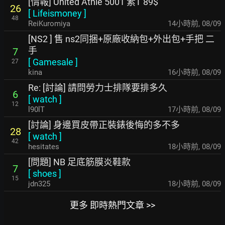
[情報] United Athle 5001 素T 89$
26
[
Lifeismoney
]
48
ReiKuromiya
14小時前
,
08/09
[NS2 ] 售 ns2同捆+原廠收納包+外出包+手把 二
手
7
[
Gamesale
]
27
kina
16小時前
,
08/09
Re: [討論] 請問勞力士排隊要排多久
6
[
watch
]
12
l90lT
17小時前
,
08/09
[討論] 身邊買皮帶正裝錶後悔的多不多
28
[
watch
]
42
hesitates
18小時前
,
08/09
[問題] NB 足底筋膜炎鞋款
7
[
shoes
]
15
jdn325
18小時前
,
08/09
更多 即時熱門文章 >>