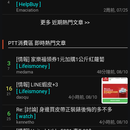
4
[
HelpBuy
]
Emaciation
2周前
,
07/25
更多 近期熱門文章 >>
PTT消費區 即時熱門文章
[情報] 家樂福領券1元加購1公斤紅蘿蔔
3
[
Lifeismoney
]
7
medama
48分鐘前
,
08/10
[情報] LINE蝦皮+3
16
[
Lifeismoney
]
21
daoqu
4小時前
,
08/10
Re: [討論] 身邊買皮帶正裝錶後悔的多不多
6
[
watch
]
25
kennetho
4小時前
,
08/10