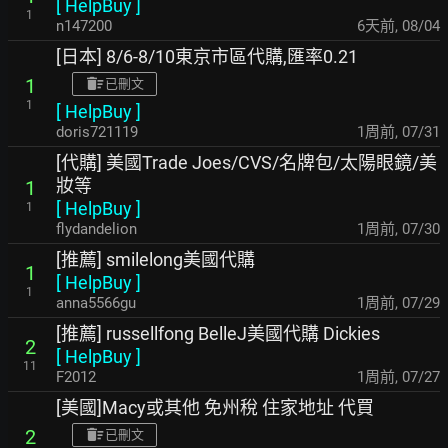
[
HelpBuy
]
1
n147200
6天前
,
08/04
[日本] 8/6-8/10東京市區代購,匯率0.21
1
已刪文
1
[
HelpBuy
]
doris721119
1周前
,
07/31
[代購] 美國Trade Joes/CVS/名牌包/太陽眼鏡/美
妝等
1
[
HelpBuy
]
1
flydandelion
1周前
,
07/30
[推薦] smilelong美國代購
1
[
HelpBuy
]
1
anna5566gu
1周前
,
07/29
[推薦] russellfong BelleJ美國代購 Dickies
2
[
HelpBuy
]
11
F2012
1周前
,
07/27
[美國]Macy或其他 免州稅 住家地址 代買
2
已刪文