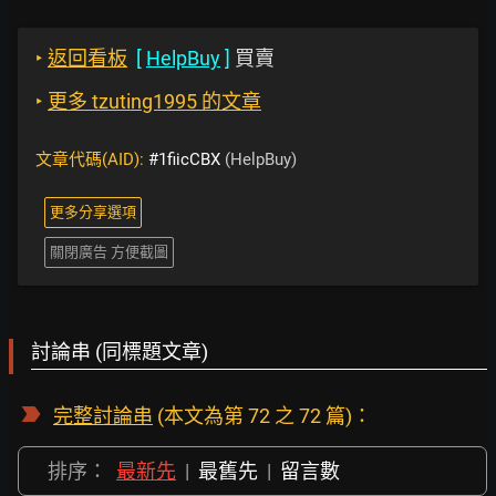
‣
返回看板
[
HelpBuy
]
買賣
‣
更多 tzuting1995 的文章
文章代碼(AID):
#1fiicCBX
(HelpBuy)
更多分享選項
關閉廣告 方便截圖
討論串 (同標題文章)
完整討論串
(本文為第 72 之 72 篇)：
排序：
最新先
|
最舊先
|
留言數