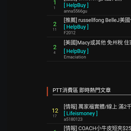
1
[
HelpBuy
]
1
anna5566gu
[推薦] russellfong BelleJ美
2
[
HelpBuy
]
11
F2012
[美國]Macy或其他 免州稅 
2
[
HelpBuy
]
4
Emaciation
PTT消費區 即時熱門文章
[情報] 萬家福實體/線上 滿2
12
[
Lifeismoney
]
17
a5180123
[情報] COACH小牛皮短夾$25