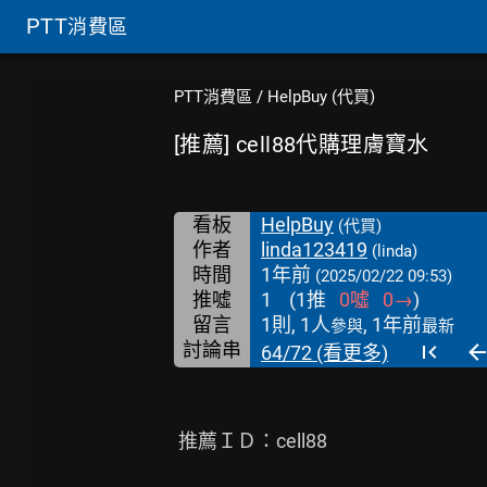
PTT
消費區
PTT消費區
/
HelpBuy (代買)
[推薦] cell88代購理膚寶水
看板
HelpBuy
(代買)
作者
linda123419
(linda)
時間
1年前
(2025/02/22 09:53)
推噓
1
(
1
推
0
噓
0
→
)
留言
1則, 1人
, 1年前
參與
最新
討論串
64/72 (看更多)
 推薦ＩＤ：cell88
