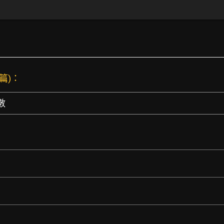
 篇)：
數