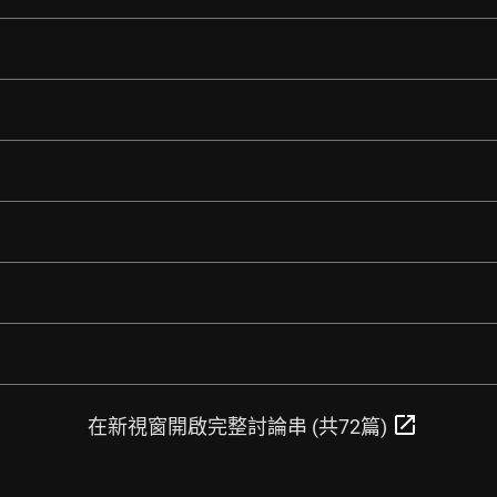
open_in_new
在新視窗開啟完整討論串 (共72篇)