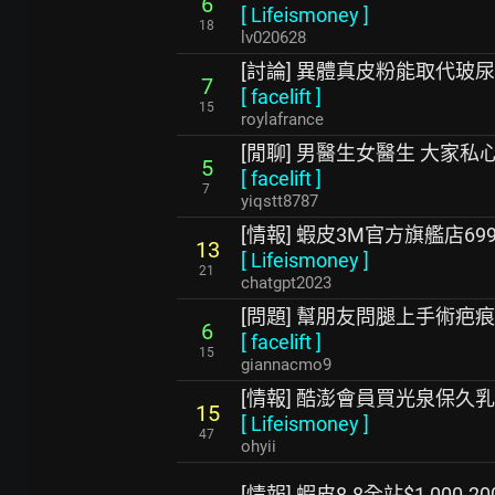
6
[
Lifeismoney
]
18
lv020628
[討論] 異體真皮粉能取代玻
7
[
facelift
]
15
roylafrance
[閒聊] 男醫生女醫生 大家
5
[
facelift
]
7
yiqstt8787
[情報] 蝦皮3M官方旗艦店699-
13
[
Lifeismoney
]
21
chatgpt2023
[問題] 幫朋友問腿上手術疤
6
[
facelift
]
15
giannacmo9
[情報] 酷澎會員買光泉保久乳4
15
[
Lifeismoney
]
47
ohyii
[情報] 蝦皮8.8全站$1,000-20