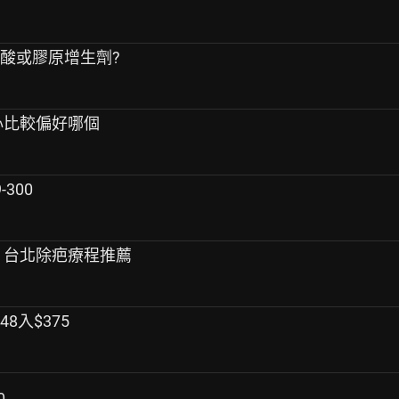
尿酸或膠原增生劑?
私心比較偏好哪個
300
痕 台北除疤療程推薦
8入$375
0