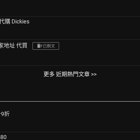
國代購 Dickies
住家地址 代買
已刪文
更多 近期熱門文章 >>
千9折
80