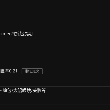
la mer四折起長期
,匯率0.21
已刪文
CVS/名牌包/太陽眼鏡/美妝等