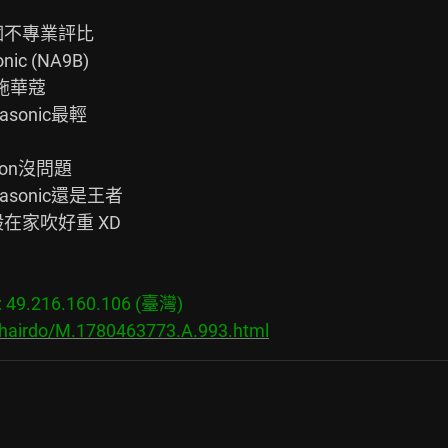
不專業評比

c (NA9B)

 施華蔻

onic最輕

n沒問題

onic還是王者

家吹好重 XD

9.216.160.106 (臺灣)

/hairdo/M.1780463773.A.993.html