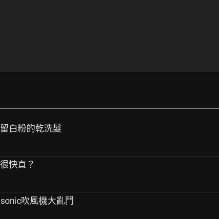
殘留白粉的乾洗髮
定很快直？
asonic吹風機大亂鬥