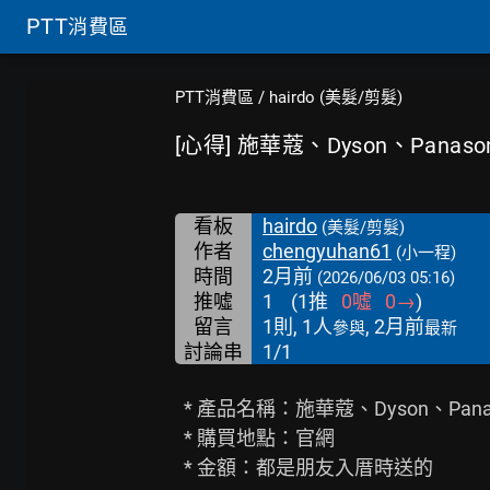
PTT
消費區
PTT消費區
/
hairdo (美髮/剪髮)
[心得] 施華蔻、Dyson、Pana
看板
hairdo
(美髮/剪髮)
作者
chengyuhan61
(小一程)
時間
2月前
(2026/06/03 05:16)
推噓
1
(
1
推
0
噓
0
→
)
留言
1則, 1人
, 2月前
參與
最新
討論串
1/1
  * 產品名稱：施華蔻、Dyson、Panasonic吹風機

  * 購買地點：官網

  * 金額：都是朋友入厝時送的
