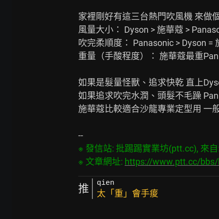
家裡剛好有這三台熱門吹風機 來做個
風量大小： Dyson > 施華蔻 > Panasoni
吹完柔順度： Panasonic > Dyson =
重量（手酸程度）： 施華蔻最重Panas
如果是髮量怪獸、追求快乾 直上Dyso
如果追求吹完水潤、頭髮不毛躁 Panas
施華蔻比較適合沙龍專業定型用 一般在
※ 發信站: 批踢踢實業坊(ptt.cc), 來自: 4
※ 文章網址: 
https://www.ptt.cc/bbs
qien
推
太「重」會手痠