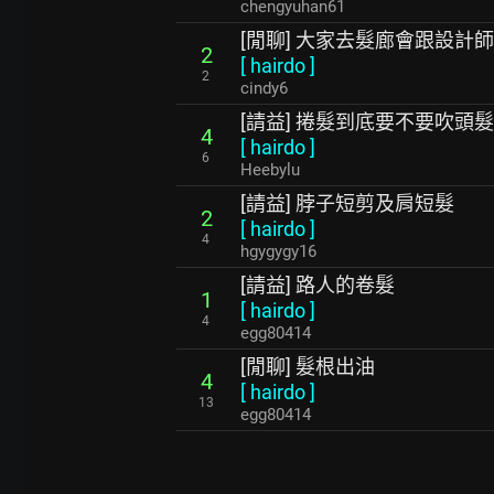
chengyuhan61
[閒聊] 大家去髮廊會跟設計
2
[
hairdo
]
2
cindy6
[請益] 捲髮到底要不要吹頭髮
4
[
hairdo
]
6
Heebylu
[請益] 脖子短剪及肩短髮
2
[
hairdo
]
4
hgygygy16
[請益] 路人的卷髮
1
[
hairdo
]
4
egg80414
[閒聊] 髮根出油
4
[
hairdo
]
13
egg80414