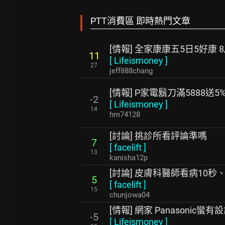
PTT消費區 即時熱門文章
[情報] 全家康康五5日5好康 8/
11
[
Lifeismoney
]
27
jeff888chang
[情報] P家電鬍刀滿5888送5
-2
[
Lifeismoney
]
14
hm74128
[討論] 挑診所看評論準嗎
7
[
facelift
]
13
kanisha12p
[討論] 皮膚科醫師看病10秒
5
[
facelift
]
15
chunjowa04
[情報] 網家 Panasonic
-5
[
Lifeismoney
]