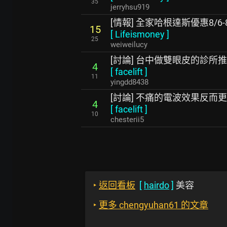
35
jerryhsu919
[情報] 全家哈根達斯優惠8/6-8
15
[
Lifeismoney
]
25
weiweilucy
[討論] 台中做雙眼皮的診所
4
[
facelift
]
11
yingdd8438
[討論] 不痛的電波效果反而
4
[
facelift
]
10
chesterii5
‣
返回看板
[
hairdo
]
美容
‣
更多 chengyuhan61 的文章