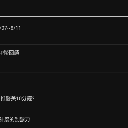
07~8/11
%P幣回饋
、推醫美10分鐘?
蠻有設計感的刮鬍刀