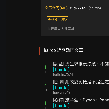
文章代碼(AID):
#1g7xYTcJ
(hairdo)
更多分享選項
關閉廣告 方便截圖
hairdo 近期熱門文章
[請益] 男生求推薦涼感、不
1
[
hairdo
]
1
bullshit7574
[閒聊] 細軟髮燙捲是不是注
4
[
hairdo
]
14
huiyunlu49
[心得] 施華蔻、Dyson、Pan
1
[
hairdo
]
1