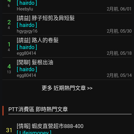
[
hairdo
]
6
Heebylu
2月前
,
06/01
[請益] 脖子短剪及肩短髮
2
[
hairdo
]
4
hgygygy16
2月前
,
05/30
[請益] 路人的卷髮
1
[
hairdo
]
4
egg80414
2月前
,
05/18
[閒聊] 髮根出油
4
[
hairdo
]
13
egg80414
2月前
,
05/14
更多 近期熱門文章 >>
PTT消費區 即時熱門文章
[情報] 蝦皮直營超市888-400
31
[
Lifeismoney
]