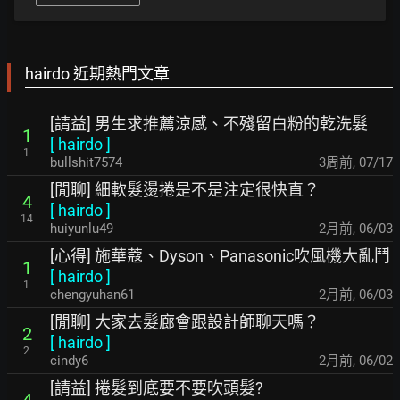
hairdo 近期熱門文章
[請益] 男生求推薦涼感、不殘留白粉的乾洗髮
1
[
hairdo
]
1
bullshit7574
3周前
,
07/17
[閒聊] 細軟髮燙捲是不是注定很快直？
4
[
hairdo
]
14
huiyunlu49
2月前
,
06/03
[心得] 施華蔻、Dyson、Panasonic吹風機大亂鬥
1
[
hairdo
]
1
chengyuhan61
2月前
,
06/03
[閒聊] 大家去髮廊會跟設計師聊天嗎？
2
[
hairdo
]
2
cindy6
2月前
,
06/02
[請益] 捲髮到底要不要吹頭髮?
4