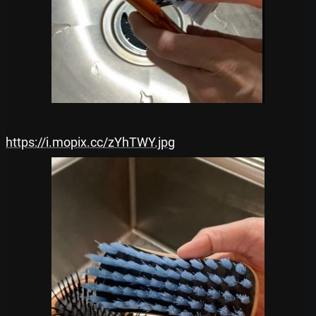
https://i.mopix.cc/zYhTWY.jpg