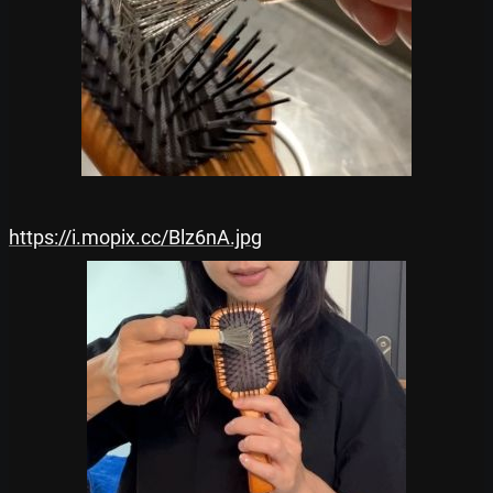
https://i.mopix.cc/Blz6nA.jpg