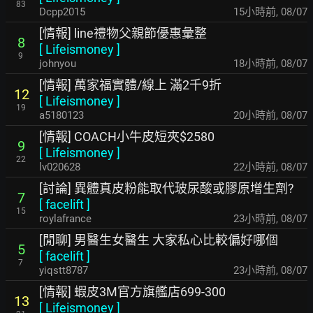
83
Dcpp2015
15小時前
,
08/07
[情報] line禮物父親節優惠彙整
8
[
Lifeismoney
]
9
johnyou
18小時前
,
08/07
[情報] 萬家福實體/線上 滿2千9折
12
[
Lifeismoney
]
19
a5180123
20小時前
,
08/07
[情報] COACH小牛皮短夾$2580
9
[
Lifeismoney
]
22
lv020628
22小時前
,
08/07
[討論] 異體真皮粉能取代玻尿酸或膠原增生劑?
7
[
facelift
]
15
roylafrance
23小時前
,
08/07
[閒聊] 男醫生女醫生 大家私心比較偏好哪個
5
[
facelift
]
7
yiqstt8787
23小時前
,
08/07
[情報] 蝦皮3M官方旗艦店699-300
13
[
Lifeismoney
]