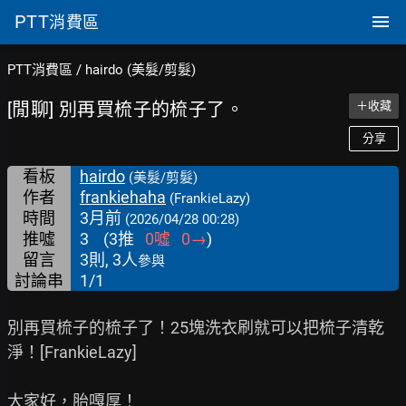
PTT
消費區
PTT消費區
/
hairdo (美髮/剪髮)
[閒聊] 別再買梳子的梳子了。
＋收藏
分享
看板
hairdo
(美髮/剪髮)
作者
frankiehaha
(FrankieLazy)
時間
3月前
(2026/04/28 00:28)
推噓
3
(
3
推
0
噓
0
→
)
留言
3則, 3人
參與
討論串
1/1
別再買梳子的梳子了！25塊洗衣刷就可以把梳子清乾
淨！[FrankieLazy]

大家好，胎嘎厚！
