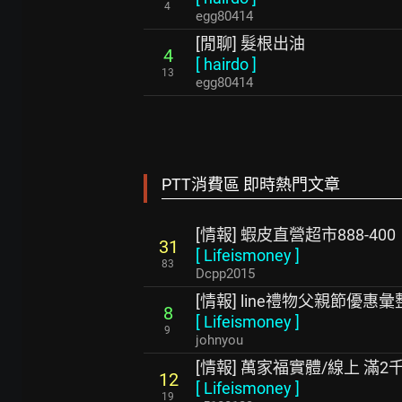
4
egg80414
[閒聊] 髮根出油
4
[
hairdo
]
13
egg80414
PTT消費區 即時熱門文章
[情報] 蝦皮直營超市888-400
31
[
Lifeismoney
]
83
Dcpp2015
[情報] line禮物父親節優惠彙
8
[
Lifeismoney
]
9
johnyou
[情報] 萬家福實體/線上 滿2
12
[
Lifeismoney
]
19