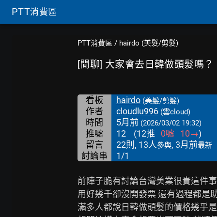
PTT
消費區
PTT消費區
/
hairdo (美髮/剪髮)
[閒聊] 大家會去日韓做頭髮嗎？
看板
hairdo
(美髮/剪髮)
作者
cloudlu996
(雲cloud)
時間
5月前
(2026/03/02 19:32)
推噓
12
(
12
推
0
噓
10
→
)
留言
22則, 13人
, 3月前
參與
最新
討論串
1/1
前陣子脆有討論台灣美業很貴這件事

用好幾千卻沒開發票 還有過程都是助
滿多人都說日韓做頭髮的價格幾乎是