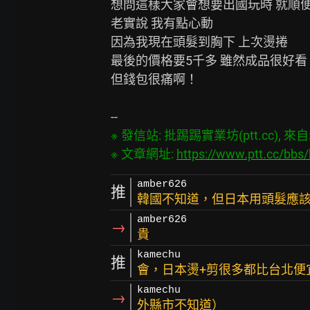
想問這樣大家會想要出國玩時 就順便
老實說 我有點心動

因為我現在頭髮到胸下 上次燙捲

最後的價格要5千多 雖然成品很好看

但錢包很痛啊！

※ 發信站: 批踢踢實業坊(ptt.cc), 來自: 4
※ 文章網址: 
https://www.ptt.cc/bb
amber626
推
韓國不知道，但日本用頭髮應
amber626
→
貴
kamechu
推
會，日本燙+剪很多都比台北便
kamechu
→
外縣市不知道）