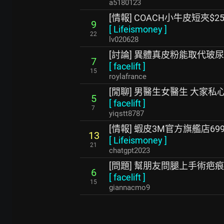
a5180123
[情報] COACH小牛皮短夾$25
9
[
Lifeismoney
]
22
lv020628
[討論] 異體真皮粉能取代玻
7
[
facelift
]
15
roylafrance
[閒聊] 男醫生女醫生 大家
5
[
facelift
]
7
yiqstt8787
[情報] 蝦皮3M官方旗艦店699-
13
[
Lifeismoney
]
21
chatgpt2023
[問題] 幫朋友問腿上手術疤
6
[
facelift
]
15
giannacmo9