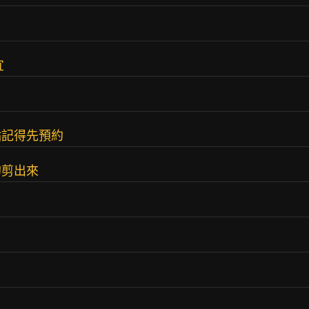
宜
點記得先預約
的剪出來