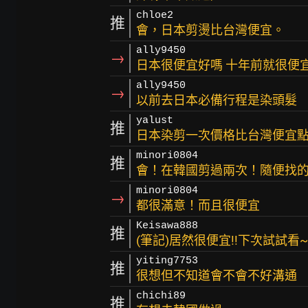
chloe2
推
會，日本剪燙比台灣便宜。
ally9450
→
日本很便宜好嗎 十年前就很便
ally9450
→
以前去日本必備行程是染頭髮
yalust
推
日本染剪一次價格比台灣便宜
minori0804
推
會！在韓國剪過兩次！隨便找
minori0804
→
都很滿意！而且很便宜
Keisawa888
推
(筆記)居然很便宜!!下次試試看~
yiting7753
推
很想但不知道會不會不好溝通
chichi89
推