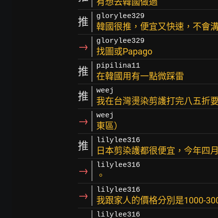
有想去韓國做過
glorylee329
推
韓國很推，便宜又快速，不會
glorylee329
→
找圖或Papago
pipilina11
推
在韓國用有一點微踩雷
weej
推
我在台灣燙染剪護打完八五折
weej
→
東區）
lilylee316
推
日本剪染護都很便宜，今年四
lilylee316
→
。
lilylee316
→
我跟家人的價格分別是1000-30
lilylee316