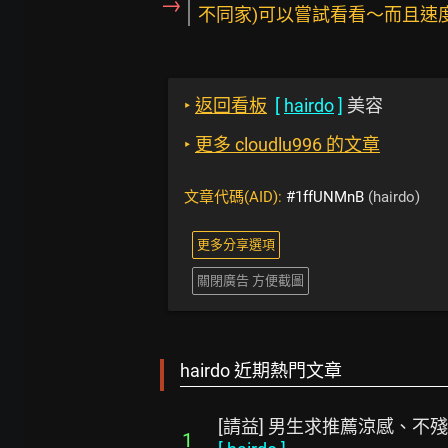
→
不同家)可以嘗試看看～而且速
‣
返回看板
[
hairdo
]
美容
‣
更多 cloudlu996 的文章
文章代碼(AID):
#1ffUNMnB
(hairdo)
更多分享選項
關閉廣告 方便截圖
hairdo 近期熱門文章
[請益] 男生求推薦涼感、不
1