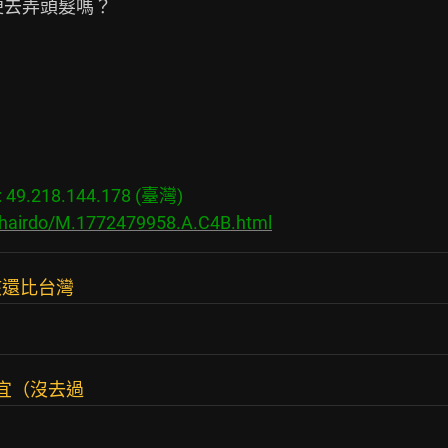
去弄頭髮嗎？

9.218.144.178 (臺灣)

s/hairdo/M.1772479958.A.C4B.html
該還比台灣
宜（沒去過