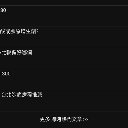
80
尿酸或膠原增生劑?
私心比較偏好哪個
300
痕 台北除疤療程推薦
更多 即時熱門文章 >>