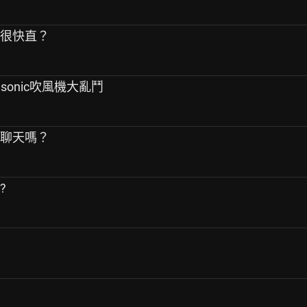
定很快直？
asonic吹風機大亂鬥
師聊天嗎？
?