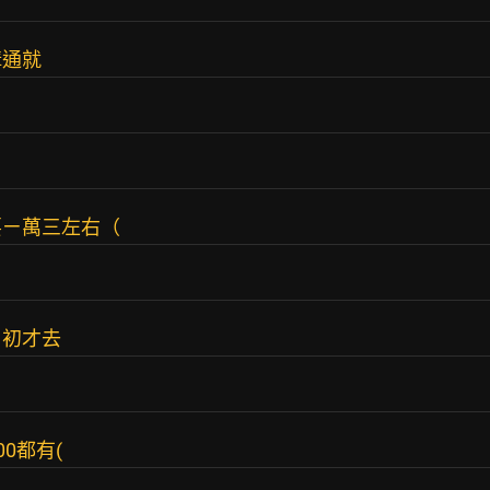
溝通就
要ㄧ萬三左右（
月初才去
00都有(