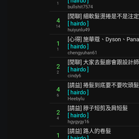
[
hairdo
]
1
bullshit7574
[閒聊] 細軟髮燙捲是不是注
4
[
hairdo
]
14
huiyunlu49
[心得] 施華蔻、Dyson、Pan
1
[
hairdo
]
1
chengyuhan61
[閒聊] 大家去髮廊會跟設計
2
[
hairdo
]
2
cindy6
[請益] 捲髮到底要不要吹頭髮
4
[
hairdo
]
6
Heebylu
[請益] 脖子短剪及肩短髮
2
[
hairdo
]
4
hgygygy16
[請益] 路人的卷髮
1
[
hairdo
]