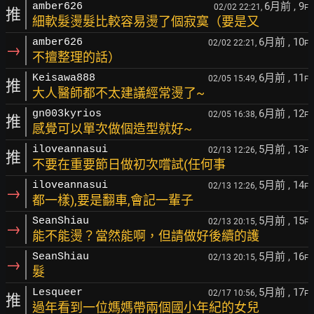
6月前
, 9
amber626
02/02 22:21,
F
推
細軟髮燙髮比較容易燙了個寂寞（要是又
6月前
, 10
amber626
02/02 22:21,
F
→
不擅整理的話）
6月前
, 11
Keisawa888
02/05 15:49,
F
推
大人醫師都不太建議經常燙了~
6月前
, 12
gn003kyrios
02/05 16:38,
F
推
感覺可以單次做個造型就好~
5月前
, 13
iloveannasui
02/13 12:26,
F
推
不要在重要節日做初次嚐試(任何事
5月前
, 14
iloveannasui
02/13 12:26,
F
→
都一樣),要是翻車,會記一輩子
5月前
, 15
SeanShiau
02/13 20:15,
F
→
能不能燙？當然能啊，但請做好後續的護
5月前
, 16
SeanShiau
02/13 20:15,
F
→
髮
5月前
, 17
Lesqueer
02/17 10:56,
F
推
過年看到一位媽媽帶兩個國小年紀的女兒