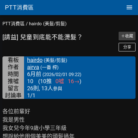
PTT
消費區
PTT消費區
/
hairdo (美髮/剪髮)
[請益] 兒童到底能不能燙髮？
＋收藏
分享
看板
hairdo
(美髮/剪髮)
作者
airva
(一番 榨)
時間
6月前
(2026/02/01 09:22)
推噓
10
(
10
推
0
噓
16
→
)
留言
26則, 13人
參與
討論串
1/1
各位前輩好

我是男性

我女兒今年9歲小學三年級

想說給他用個美美的頭髮過年
