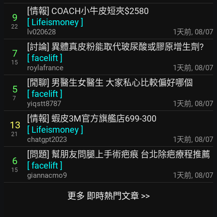
[情報] COACH小牛皮短夾$2580
9
[
Lifeismoney
]
22
lv020628
1天前
,
08/07
[討論] 異體真皮粉能取代玻尿酸或膠原增生劑?
7
[
facelift
]
15
roylafrance
1天前
,
08/07
[閒聊] 男醫生女醫生 大家私心比較偏好哪個
5
[
facelift
]
7
yiqstt8787
1天前
,
08/07
[情報] 蝦皮3M官方旗艦店699-300
13
[
Lifeismoney
]
21
chatgpt2023
1天前
,
08/07
[問題] 幫朋友問腿上手術疤痕 台北除疤療程推薦
6
[
facelift
]
15
giannacmo9
1天前
,
08/07
更多 即時熱門文章 >>