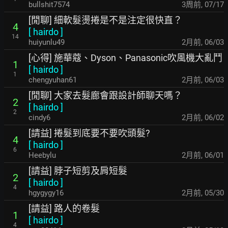
bullshit7574
3周前
,
07/17
[閒聊] 細軟髮燙捲是不是注定很快直？
4
[
hairdo
]
14
huiyunlu49
2月前
,
06/03
[心得] 施華蔻、Dyson、Panasonic吹風機大亂鬥
1
[
hairdo
]
1
chengyuhan61
2月前
,
06/03
[閒聊] 大家去髮廊會跟設計師聊天嗎？
2
[
hairdo
]
2
cindy6
2月前
,
06/02
[請益] 捲髮到底要不要吹頭髮?
4
[
hairdo
]
6
Heebylu
2月前
,
06/01
[請益] 脖子短剪及肩短髮
2
[
hairdo
]
4
hgygygy16
2月前
,
05/30
[請益] 路人的卷髮
1
[
hairdo
]
4