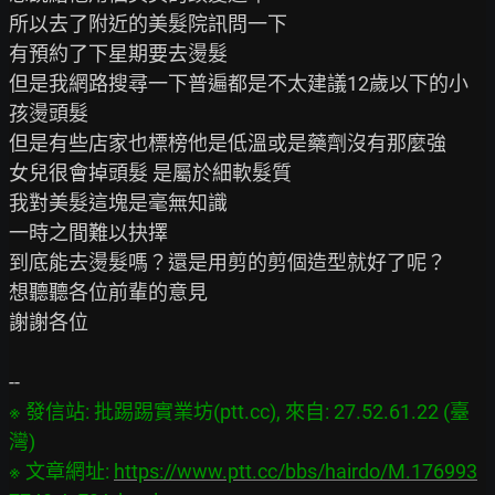
所以去了附近的美髮院訊問一下

有預約了下星期要去燙髮

但是我網路搜尋一下普遍都是不太建議12歲以下的小
孩燙頭髮

但是有些店家也標榜他是低溫或是藥劑沒有那麼強

女兒很會掉頭髮 是屬於細軟髮質

我對美髮這塊是毫無知識

一時之間難以抉擇

到底能去燙髮嗎？還是用剪的剪個造型就好了呢？

想聽聽各位前輩的意見

謝謝各位

※ 發信站: 批踢踢實業坊(ptt.cc), 來自: 27.52.61.22 (臺
灣)

※ 文章網址: 
https://www.ptt.cc/bbs/hairdo/M.176993