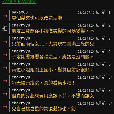
7748.A.E2A.html
6月前
, 1
bake088
02/02 07:10,
F
→
買個髮夾也可以改造型啦
6月前
, 2
cherryyu
02/02 11:24,
F
推
朋友三寶媽從小讓做美髮的阿姨變髮，不
6月前
, 3
cherryyu
02/02 11:24,
F
→
只前面兩個女兒，尤其現在剛滿三歲的兒
6月前
, 4
cherryyu
02/02 11:24,
F
→
子定期燙捲燙各種造型，應該是沒問題。
6月前
, 5
cherryyu
02/02 11:25,
F
→
兩位小姐姐剛上國小，髮質目前都很好，
6月前
, 6
cherryyu
02/02 11:25,
F
→
每天健康跑跳，真的看藥水吧！
6月前
, 7
cherryyu
02/02 11:26,
F
→
但真的算起來費用應該不菲，不燙而讓女
6月前
, 8
cherryyu
02/02 11:26,
F
→
兒自己挑喜歡的誇張髮飾也不錯