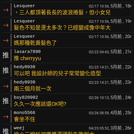
5月前
, 18
Lesqueer
02/17 10:56,
F
→
，三人都頂著長長的波浪捲髮，但小女兒
5月前
, 19
Lesqueer
02/17 10:56,
F
→
髮色不知是燙太多次？已經變成像中年大
5月前
, 20
Lesqueer
02/17 10:56,
F
→
媽那種乾黃髮色了
5月前
, 21
lasara7890
02/22 04:43,
F
推
推 cherryyu
5月前
, 22
hedy0930
02/23 14:21,
F
推
可以吧 我設計師的兒子常常變化造型
5月前
, 23
hedy0930
02/23 14:21,
F
→
兩三個月就一次
5月前
, 24
boy820902
02/26 10:13,
F
推
久久一次應該還OK吧?
4月前
, 25
mono5566
03/26 08:59,
F
→
會坐不住
3月前
, 26
weej
04/23 05:52,
F
推