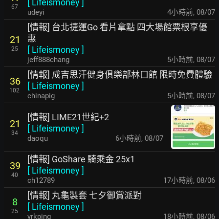
[
Lifeismoney
]
67
udeyi
4小時前
,
08/07
[情報] 台北捷運Go 看片拿點 四大場館票根享優
惠
21
[
Lifeismoney
]
25
jeff888chang
5小時前
,
08/07
[情報] 成吉思汗健身俱樂部林口館 限時免費體驗
36
[
Lifeismoney
]
102
chinapig
5小時前
,
08/07
[情報] LIME21世紀+2
21
[
Lifeismoney
]
34
daoqu
6小時前
,
08/07
[情報] GoShare 騎乘金 25x1
39
[
Lifeismoney
]
40
ch12789
17小時前
,
08/06
[情報] 丸龜製套 七夕御賞派對
8
[
Lifeismoney
]
25
yrkping
18小時前
,
08/06