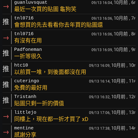
10月前
, 6
guanluvsquat
09/13 16:04,
F
→
最近一次買的貼圖 龜狗笑
10月前
, 7
tnl0716
09/13 16:06,
F
推
會想買的先去看看你去年買的貼圖還
10月前
, 8
tnl0716
09/13 16:06,
F
→
有沒有在用
10月前
, 9
Padfoneman
09/13 16:09,
F
推
一折等很久
10月前
, 10
htc10
09/13 16:09,
F
推
以前買一堆，到後面都沒在用
10月前
, 11
cuteringo
09/13 16:14,
F
推
免費的最好用
10月前
, 12
Tristanh
09/13 16:32,
F
推
貼圖只剩一折的價值
10月前
, 13
littlejo
09/13 17:06,
F
→
同樓上，現在都一折才買了 xD
10月前
, 14
mentine
09/13 17:38,
F
→
感謝分享