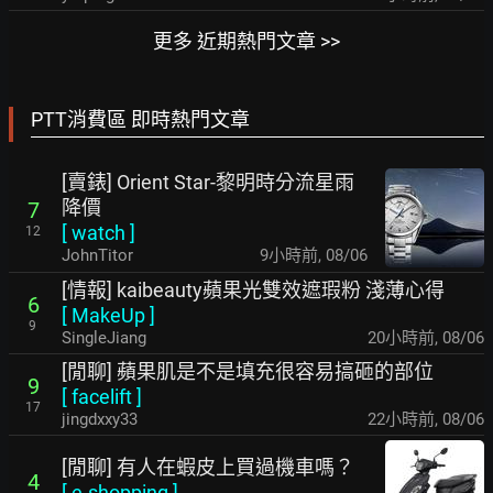
更多 近期熱門文章 >>
PTT消費區 即時熱門文章
[賣錶] Orient Star-黎明時分流星雨
降價
7
[
watch
]
12
JohnTitor
9小時前
,
08/06
[情報] kaibeauty蘋果光雙效遮瑕粉 淺薄心得
6
[
MakeUp
]
9
SingleJiang
20小時前
,
08/06
[閒聊] 蘋果肌是不是填充很容易搞砸的部位
9
[
facelift
]
17
jingdxxy33
22小時前
,
08/06
[閒聊] 有人在蝦皮上買過機車嗎？
4
[
e-shopping
]