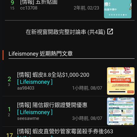
[情報] 五折貼圖
9
cc13708
2年前
,
02/23
15
open_in_new
在新視窗開啟完整討論串 (共4篇)
Lifeismoney 近期熱門文章
[情報] 蝦皮8.8全站$1,000-200
2
[
Lifeismoney
]
3
aa98403
1小時前
,
08/07
[情報] 陽信銀行銀證雙開優惠
1
[
Lifeismoney
]
2
seesawme
3小時前
,
08/07
[情報] 蝦皮直營妙管家霉菌殺手券後$63
17