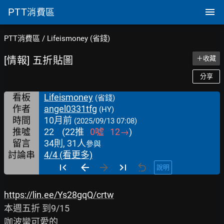
PTT
消費區
PTT消費區
/
Lifeismoney (省錢)
[情報] 五折貼圖
＋收藏
分享
看板
Lifeismoney
(省錢)
作者
angel0331tfg
(HY)
時間
10月前
(2025/09/13 07:08)
推噓
22
(
22
推
0
噓
12
→
)
留言
34則, 31人
參與
討論串
4/4 (看更多)
說明
https://lin.ee/Ys28gqQ/crtw
本週五折 到9/15

咖波蠻可愛的
