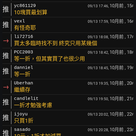
10月前
, 15
yc861129
09/13 17:46,
F
推
10塊買最划算
10月前
, 16
vexl
09/13 17:59,
F
推
有怪奇耶
10月前
, 17
li72716
09/13 18:08,
F
→
買太多臨時找不到 終究只用某幾個
10月前
, 18
PCC2003
09/13 18:42,
F
推
等一折，但其實買了也很少用
10月前
, 19
danniel
09/13 18:45,
F
推
等一折
10月前
, 20
Uberhan
09/13 19:35,
F
→
繼續存
10月前
, 21
candlelit
09/13 19:50,
F
推
一折才勉強考慮
10月前
, 22
ijoyu
09/13 20:02,
F
推
只買1折
10月前
, 23
sasado
09/13 20:28,
F
推