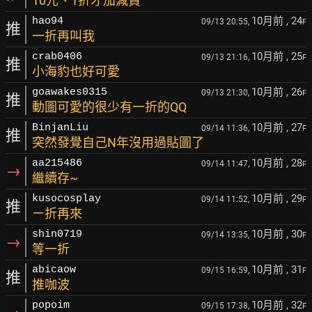
10元、1折才加減買
10月前
, 24
hao94
09/13 20:55,
F
推
一折再叫我
10月前
, 25
crab0406
09/13 21:16,
F
推
小海豹也好可愛
10月前
, 26
goawakes0315
09/13 21:30,
F
推
動圖可愛的很少有一折的QQ
10月前
, 27
BinjanLiu
09/14 11:36,
F
推
突然發覺自己N年沒用過貼圖了
10月前
, 28
aa215486
09/14 11:47,
F
→
繼續存~
10月前
, 29
kusocosplay
09/14 11:52,
F
推
ㄧ折再來
10月前
, 30
shin0719
09/14 13:35,
F
→
等一折
10月前
, 31
abicaow
09/15 16:59,
F
推
推咖波
10月前
, 32
popoim
09/15 17:38,
F