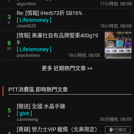
7
algorithm
17小時前
,
08/08
Re: [情報] iHerb73折 SB16%
3
[
Lifeismoney
]
9
chen0625
18小時前
,
08/08
[情報] 美廉社自有品牌堅果400g19
9
8
[
Lifeismoney
]
20
psychohero
18小時前
,
08/08
更多 近期熱門文章 >>
PTT消費區 即時熱門文章
[贈送] 全國 水晶手鏈
5
[
give
]
6
canniweng
56分鐘前
,
08/09
[賣錶] 勞力士VIP 蠟燭（北美限定）
已刪文
4