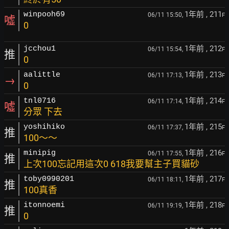
1年前
, 211
winpooh69
06/11 15:50,
F
噓
0
1年前
, 212
jcchou1
06/11 15:54,
F
推
0
1年前
, 213
aalittle
06/11 17:13,
F
→
0
1年前
, 214
tnl0716
06/11 17:14,
F
噓
分眾 下去
1年前
, 215
yoshihiko
06/11 17:37,
F
推
100～～
1年前
, 216
minipig
06/11 17:55,
F
推
上次100忘記用這次0 618我要幫主子買貓砂
1年前
, 217
toby0990201
06/11 18:11,
F
推
100真香
1年前
, 218
itonnoemi
06/11 19:19,
F
推
0