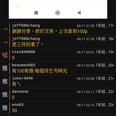
1年前
, 17
jeff888chang
06/11 01:59,
F
→
謝謝分享，終於又有。上次拿到100p
1年前
, 18
jeff888chang
06/11 01:59,
F
→
是三月的事了。
1年前
, 19
ctes940008
06/11 02:01,
F
噓
0
1年前
, 20
beauman002
06/11 02:06,
F
推
有100有推 每個月乞丐時光
1年前
, 21
joker4946
06/11 02:08,
F
推
有ㄟ
1年前
, 22
dannana
06/11 02:11,
F
推
0
1年前
, 23
eno03
06/11 02:16,
F
推
50