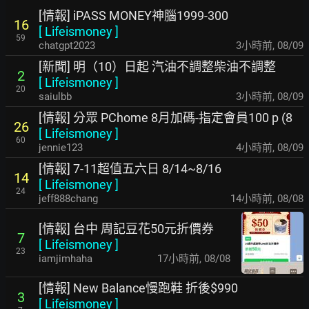
[情報] iPASS MONEY神腦1999-300
16
[
Lifeismoney
]
59
chatgpt2023
3小時前
,
08/09
[新聞] 明（10）日起 汽油不調整柴油不調整
2
[
Lifeismoney
]
20
saiulbb
3小時前
,
08/09
[情報] 分眾 PChome 8月加碼-指定會員100 p (8
26
[
Lifeismoney
]
60
jennie123
4小時前
,
08/09
[情報] 7-11超值五六日 8/14~8/16
14
[
Lifeismoney
]
24
jeff888chang
14小時前
,
08/08
[情報] 台中 周記豆花50元折價券
7
[
Lifeismoney
]
23
iamjimhaha
17小時前
,
08/08
[情報] New Balance慢跑鞋 折後$990
3
[
Lifeismoney
]