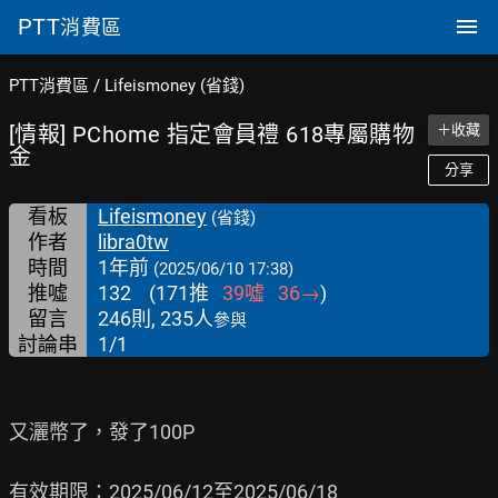
PTT
消費區
PTT消費區
/
Lifeismoney (省錢)
[情報] PChome 指定會員禮 618專屬購物
＋收藏
金
分享
看板
Lifeismoney
(省錢)
作者
libra0tw
時間
1年前
(2025/06/10 17:38)
推噓
132
(
171
推
39
噓
36
→
)
留言
246則, 235人
參與
討論串
1/1
又灑幣了，發了100P

有效期限：2025/06/12至2025/06/18
