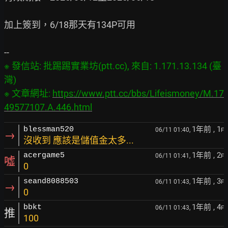
加上簽到，6/18那天有134P可用

※ 發信站: 批踢踢實業坊(ptt.cc), 來自: 1.171.13.134 (臺
灣)

※ 文章網址: 
https://www.ptt.cc/bbs/Lifeismoney/M.17
49577107.A.446.html
1年前
, 1
blessman520
06/11 01:40,
F
→
沒收到 應該是儲值金太多...
1年前
, 2
acergame5
06/11 01:41,
F
噓
0
1年前
, 3
seand8088503
06/11 01:43,
F
→
0
1年前
, 4
bbkt
06/11 01:43,
F
推
100