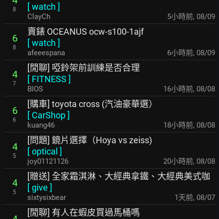
[
watch
]
8
ClayCh
5小時前
,
08/09
賣錶 OCEANUS ocw-s100-1ajf
6
[
watch
]
8
afeeespana
6小時前
,
08/09
[閒聊] 啞鈴架前訓練是否合理
4
[
FITNESS
]
7
BIOS
16小時前
,
08/08
[購車] toyota cross (汽油豪華選）
6
[
CarShop
]
6
kuang46
18小時前
,
08/08
[問題] 鏡片選擇（Hoya vs zeiss)
4
[
optical
]
5
joy01121126
20小時前
,
08/08
[贈送] 全家霜淇淋、大經典拿鐵、大經典美式咖
4
[
give
]
5
sixtysixbear
1天前
,
08/07
[閒聊] 有人在蝦皮買過馬桶嗎