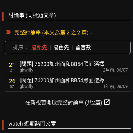
討論串 (同標題文章)
完整討論串
(本文為第 2 之 2 篇)：
排序：
最新先
|
最舊先
|
留言數
[問題] 76200加州面和BB54黑面選擇
21
gkwilly
2月前
,
06/07
21
[問題] 76200加州面和BB54黑面選擇
26
gkwilly
1年前
,
08/09
57
open_in_new
在新視窗開啟完整討論串 (共2篇)
watch 近期熱門文章