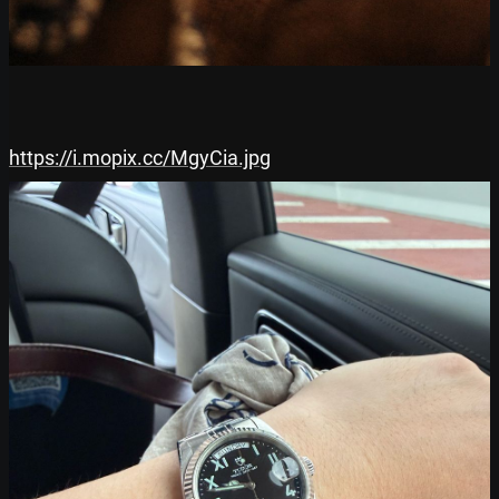
https://i.mopix.cc/MgyCia.jpg