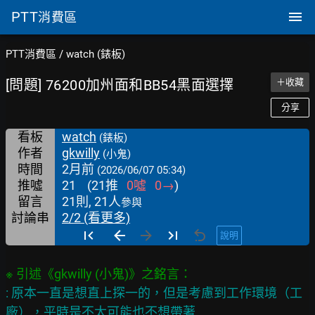
PTT
消費區
PTT消費區
/
watch (錶板)
[問題] 76200加州面和BB54黑面選擇
＋收藏
分享
看板
watch
(錶板)
作者
gkwilly
(小鬼)
時間
2月前
(2026/06/07 05:34)
推噓
21
(
21
推
0
噓
0
→
)
留言
21則, 21人
參與
討論串
2/2 (看更多)
說明
: 原本一直是想直上探一的，但是考慮到工作環境（工