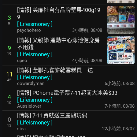
[情報] 美廉社自有品牌堅果400g19
9
3
[
Lifeismoney
]
9
psychohero
3小時前
,
08/08
[情報] 父親節 運動中心泳池健身房
不用錢
9
[
Lifeismoney
]
19
upeo
4小時前
,
08/08
[情報] 全聯孔雀餅乾雪糕買一送一
11
[
Lifeismoney
]
45
cowardlyman
6小時前
,
08/08
[情報] PChome電子票7-11超商大冰美$33
4
[
Lifeismoney
]
10
Aussielover
7小時前
,
08/08
[情報] 7-11買就送三麗鷗玩偶
0
[
Lifeismoney
]
13
siea
22小時前
,
08/07