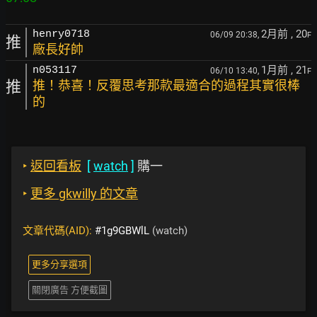
2月前
, 20
henry0718
06/09 20:38,
F
推
廠長好帥
1月前
, 21
n053117
06/10 13:40,
F
推
推！恭喜！反覆思考那款最適合的過程其實很棒
的
‣
返回看板
[
watch
]
購一
‣
更多 gkwilly 的文章
文章代碼(AID):
#1g9GBWlL
(watch)
更多分享選項
關閉廣告 方便截圖