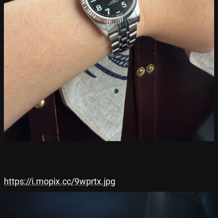
https://i.mopix.cc/9wprtx.jpg