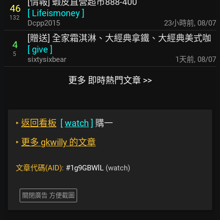
[情報] 蝦皮直營超市888-400
46
[
Lifeismoney
]
132
Dcpp2015
23小時前
,
08/07
[贈送] 全家霜淇淋、大經典拿鐵、大經典美式咖
4
[
give
]
5
sixtysixbear
1天前
,
08/07
更多 即時熱門文章 >>
‣
返回看板
[
watch
]
購一
‣
更多 gkwilly 的文章
文章代碼(AID):
#1g9GBWlL
(watch)
關閉廣告 方便截圖