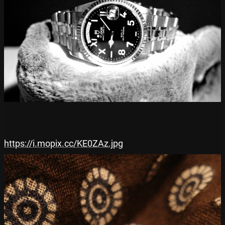
https://i.mopix.cc/KE0ZAz.jpg