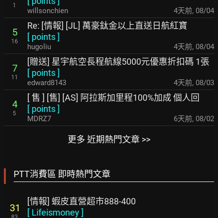
[
points
]
1
willsonchien
4天前
,
08/04
Re: [情報] [JL] 萬豪鈦金以上直送日航紅寶
5
[
points
]
16
hugoliu
4天前
,
08/04
[贈送] 星宇航空長程航線5000元優惠折扣碼 1張
7
[
points
]
11
edward8143
4天前
,
08/03
[ 售 ] [售] [AS] 阿拉斯加里程100%加成 個人回
4
[
points
]
5
MDRZ7
6天前
,
08/02
更多 近期熱門文章 >>
PTT消費區 即時熱門文章
[情報] 蝦皮直營超市888-400
31
[
Lifeismoney
]
83