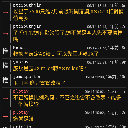
1年前
, 6
pttSouthjin
06/14 18:18,
F
→
以星宇7500只能7月前限時開港澳,AS7500相對價
值高多
1年前
, 7
pttSouthjin
06/14 18:18,
F
→
了,會1:1?這有點誇張了,這不就是叫人先不要換掉
嗎
1年前
, 8
Renoir
06/14 21:58,
F
推
轉換率肯定AS較高 可以先囤起轉JX了
1年前
, 9
yu830913
06/14 22:53,
F
推
應該是囤JX miles轉AS miles吧?
1年前
, 10
jamesporter
06/14 23:33,
F
推
玉山金:磨刀霍霍改表了
1年前
, 11
plotay
06/15 10:02,
F
→
不管轉換比例為何，不管之後會不會改表，能多
一個轉換管
1年前
, 12
plotay
06/15 10:02,
F
→
道就是讚
1年前
, 13
ericlin
06/15 13:27,
F