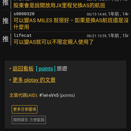
推
股東會是說開放用JX里程兌換AS的航班
1年前
, 14
s9860320
06/15 14:49,
F
推
可以變AS MILES 就很好，如果是換AS航班還是沒
什麼用
1年前
, 15
lifecat
06/21 13:59,
F
推
可以變AS就可以不限定親人使用了
‣
返回看板
[
points
]
旅遊
‣
更多 plotay 的文章
文章代碼(AID):
#1eI-xVn5
(points)
更多分享選項
關閉廣告 方便截圖