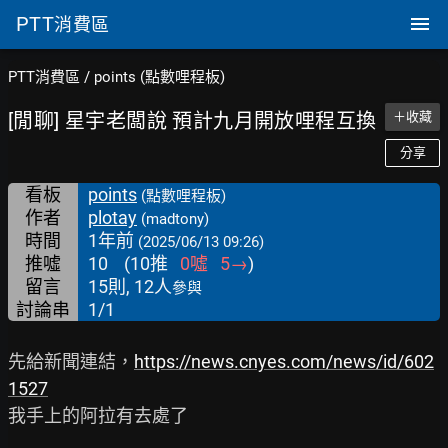
PTT
消費區
PTT消費區
/
points (點數哩程板)
[閒聊] 星宇老闆說 預計九月開放哩程互換
＋收藏
分享
看板
points
(點數哩程板)
作者
plotay
(madtony)
時間
1年前
(2025/06/13 09:26)
推噓
10
(
10
推
0
噓
5
→
)
留言
15則, 12人
參與
討論串
1/1
先給新聞連結，
https://news.cnyes.com/news/id/602
1527
我手上的阿拉有去處了
