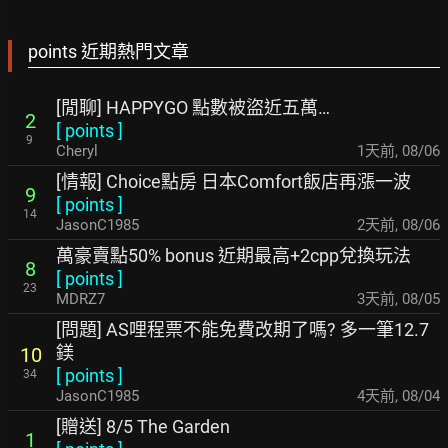
points 近期熱門文章
[閒聊] HAPPYGO 點數被盜近五萬…
2
[
points
]
9
Cheryl
1天前
,
08/06
[情報] Choice點房 日本Comfort飯店再漲一波
9
[
points
]
14
JasonC1985
2天前
,
08/06
萬豪賣點50% bonus 近期最高+2cpp兌換玩法
8
[
points
]
23
MDRZ7
3天前
,
08/05
[問題] AS哩程票不能免費改期了嗎? 多一筆12.7
鎂
10
[
points
]
34
JasonC1985
4天前
,
08/04
[贈送] 8/5 The Garden
1