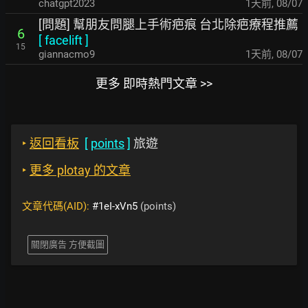
chatgpt2023
1天前
,
08/07
[問題] 幫朋友問腿上手術疤痕 台北除疤療程推薦
6
[
facelift
]
15
giannacmo9
1天前
,
08/07
更多 即時熱門文章 >>
‣
返回看板
[
points
]
旅遊
‣
更多 plotay 的文章
文章代碼(AID):
#1eI-xVn5
(points)
關閉廣告 方便截圖