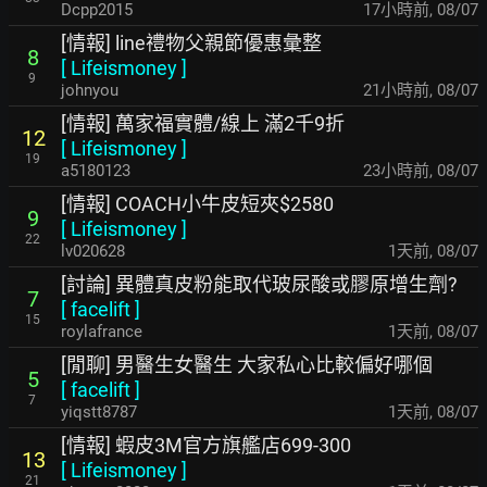
Dcpp2015
17小時前
,
08/07
[情報] line禮物父親節優惠彙整
8
[
Lifeismoney
]
9
johnyou
21小時前
,
08/07
[情報] 萬家福實體/線上 滿2千9折
12
[
Lifeismoney
]
19
a5180123
23小時前
,
08/07
[情報] COACH小牛皮短夾$2580
9
[
Lifeismoney
]
22
lv020628
1天前
,
08/07
[討論] 異體真皮粉能取代玻尿酸或膠原增生劑?
7
[
facelift
]
15
roylafrance
1天前
,
08/07
[閒聊] 男醫生女醫生 大家私心比較偏好哪個
5
[
facelift
]
7
yiqstt8787
1天前
,
08/07
[情報] 蝦皮3M官方旗艦店699-300
13
[
Lifeismoney
]
21