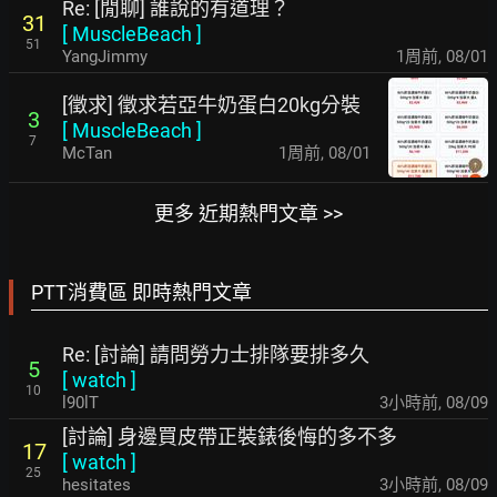
Re: [閒聊] 誰說的有道理？
31
[
MuscleBeach
]
51
YangJimmy
1周前
,
08/01
[徵求] 徵求若亞牛奶蛋白20kg分裝
3
[
MuscleBeach
]
7
McTan
1周前
,
08/01
更多 近期熱門文章 >>
PTT消費區 即時熱門文章
Re: [討論] 請問勞力士排隊要排多久
5
[
watch
]
10
l90lT
3小時前
,
08/09
[討論] 身邊買皮帶正裝錶後悔的多不多
17
[
watch
]
25
hesitates
3小時前
,
08/09