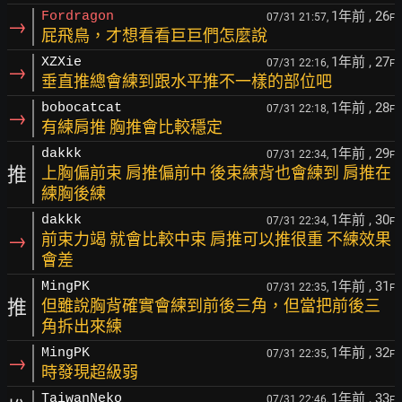
1年前
, 26
Fordragon
07/31 21:57,
F
→
屁飛鳥，才想看看巨巨們怎麼說
1年前
, 27
XZXie
07/31 22:16,
F
→
垂直推總會練到跟水平推不一樣的部位吧
1年前
, 28
bobocatcat
07/31 22:18,
F
→
有練肩推 胸推會比較穩定
1年前
, 29
dakkk
07/31 22:34,
F
推
上胸偏前束 肩推偏前中 後束練背也會練到 肩推在
練胸後練
1年前
, 30
dakkk
07/31 22:34,
F
→
前束力竭 就會比較中束 肩推可以推很重 不練效果
會差
1年前
, 31
MingPK
07/31 22:35,
F
推
但雖說胸背確實會練到前後三角，但當把前後三
角拆出來練
1年前
, 32
MingPK
07/31 22:35,
F
→
時發現超級弱
1年前
, 33
TaiwanNeko
07/31 22:46,
F