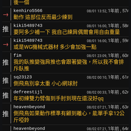
後一個
1年前
, 57
kenhiro5566
08/01 13:52,
F
→
動作 這部位反而最少練到
1年前
, 58
kiki5489743
08/01 16:00,
F
推
要阿多少補一下 我自己練肩偶爾會用自由重量
1年前
, 59
kiki5489743
08/01 16:00,
F
→
或是WG機械式器材 多少會加強一點
1年前
, 60
fim
08/01 23:09,
F
推
我的臥推變強肩推也會跟著變強，所以我不會排
斥臥推
1年前
, 61
sq23123
08/02 00:10,
F
推
側飛鳥別拿太重 小心網球肘
1年前
, 62
defreestijl
08/02 00:33,
F
推
年初練雙力臂傷到手肘到現在還沒好qq
1年前
, 63
heavenbeyond
08/02 07:21,
F
推
側飛鳥如果動作標準有顧到離心，能單手拿12公
斤啞鈴
1年前
, 64
heavenbeyond
08/02 07:21,
F