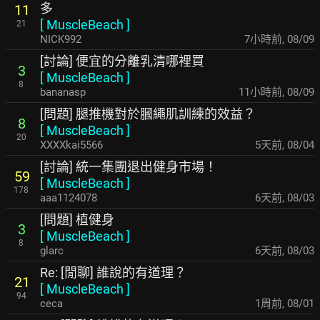
多
11
[
MuscleBeach
]
21
NICK992
7小時前
,
08/09
[討論] 便宜的分離乳清哪裡買
3
[
MuscleBeach
]
8
bananasp
11小時前
,
08/09
[問題] 腿推機對於膕繩肌訓練的效益？
8
[
MuscleBeach
]
20
XXXXkai5566
5天前
,
08/04
[討論] 統一集團退出健身市場！
59
[
MuscleBeach
]
178
aaa1124078
6天前
,
08/03
[問題] 植健身
3
[
MuscleBeach
]
8
glarc
6天前
,
08/03
Re: [閒聊] 誰說的有道理？
21
[
MuscleBeach
]
94
ceca
1周前
,
08/01