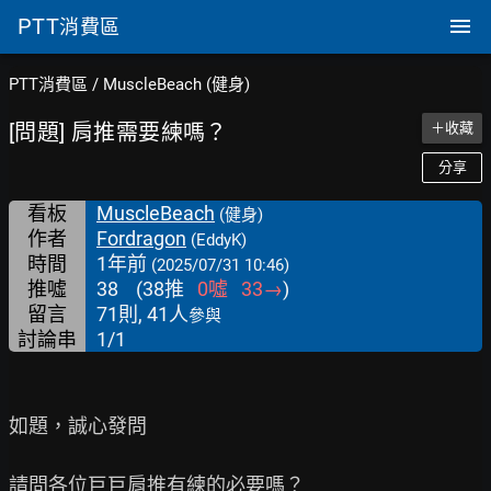
PTT
消費區
PTT消費區
/
MuscleBeach (健身)
[問題] 肩推需要練嗎？
＋收藏
分享
看板
MuscleBeach
(健身)
作者
Fordragon
(EddyK)
時間
1年前
(2025/07/31 10:46)
推噓
38
(
38
推
0
噓
33
→
)
留言
71則, 41人
參與
討論串
1/1
如題，誠心發問

請問各位巨巨肩推有練的必要嗎？
