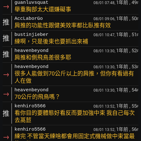
1年前
, 49
guanluvsquat
08/01 07:48,
F
→
舉重胸部太大還嫌礙事
1年前
, 50
AccLaborGo
08/01 09:06,
F
推
肩推的功能性跟健美效率都比臥推有效
1年前
, 51
bustinjieber
08/01 10:47,
F
推
練啊，只是後束也要抓出來補
1年前
, 52
heavenbeyond
08/01 13:30,
F
推
肩推和側飛鳥差很多耶
1年前
, 53
heavenbeyond
08/01 13:30,
F
→
很多人能做到70公斤以上的肩推，但你有看過有
人在做
1年前
, 54
heavenbeyond
08/01 13:30,
F
→
70公斤的飛鳥嗎？
1年前
, 55
kenhiro5566
08/01 13:52,
F
推
看你目的要體態好看反而要加強中束 我自己每次
去萵苣
1年前
, 56
kenhiro5566
08/01 13:52,
F
→
練完 不管當天練啥都會用固定式機械做中束當最