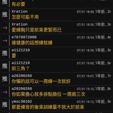
推
有必要
1年前
, 2
Xration
07/31 18:49,
F
推
怎麼可能不用
1年前
, 3
Xration
07/31 18:50,
F
→
愛練胸只是前束更緊而已
1年前
, 4
e7878872000
07/31 18:54,
F
→
連健康的話想練就練
1年前
, 5
a1121210
07/31 18:59,
F
推
要
1年前
, 6
a1121210
07/31 19:00,
F
推
前三角？
1年前
, 7
a28200266
07/31 19:07,
F
推
你懶的話可以一周練一次就好
1年前
, 8
a28200266
07/31 19:10,
F
→
你如果擔心就多排點臉拉 一周兩三次
1年前
, 9
ymsc30102
07/31 19:12,
F
推
那愛練背的後束訓練量不就大於前束