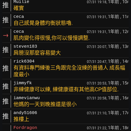
1年前
, 10
Muilie
07/31 19:18,
F
推
確實
1年前
, 11
ceca
07/31 19:31,
F
推
自己感覺身體均衡狀態嚕.
1年前
, 12
ceca
07/31 19:31,
F
→
肌肉變化得很慢,你可以慢慢調整.
1年前
, 13
steven183
07/31 20:07,
F
推
肩膀沒那麼容易變大
1年前
, 14
rick6304
07/31 20:47,
F
推
有資料專門練後三角跟完全沒練的普通人 成長幅
度最小
1年前
, 15
jimmyfk
07/31 20:53,
F
推
非練健康可以練, 練健康還有其他高CP值部位.
1年前
, 16
iamevianwu
07/31 20:58,
F
推
他媽的一天到晚推還是很小
1年前
, 17
andy51606
07/31 21:10,
F
推
推樓上
1年前
, 18
Fordragon
07/31 21:22,
F