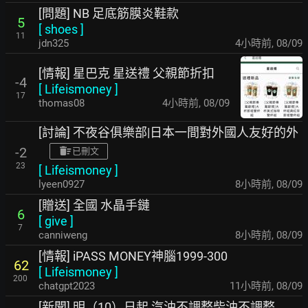
[問題] NB 足底筋膜炎鞋款
5
[
shoes
]
11
jdn325
4小時前
,
08/09
[情報] 星巴克 星送禮 父親節折扣
-4
[
Lifeismoney
]
17
thomas08
4小時前
,
08/09
[討論] 不夜谷俱樂部|日本一間對外國人友好的外
-2
已刪文
23
[
Lifeismoney
]
lyeen0927
8小時前
,
08/09
[贈送] 全國 水晶手鏈
6
[
give
]
7
canniweng
8小時前
,
08/09
[情報] iPASS MONEY神腦1999-300
62
[
Lifeismoney
]
200
chatgpt2023
11小時前
,
08/09
[新聞] 明（10）日起 汽油不調整柴油不調整