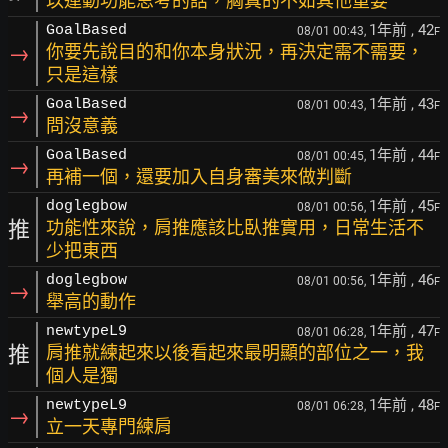
以運動功能思考的話，胸真的不如其他重要
1年前
, 42
GoalBased
08/01 00:43,
F
→
你要先說目的和你本身狀況，再決定需不需要，
只是這樣
1年前
, 43
GoalBased
08/01 00:43,
F
→
問沒意義
1年前
, 44
GoalBased
08/01 00:45,
F
→
再補一個，還要加入自身審美來做判斷
1年前
, 45
doglegbow
08/01 00:56,
F
推
功能性來說，肩推應該比臥推實用，日常生活不
少把東西
1年前
, 46
doglegbow
08/01 00:56,
F
→
舉高的動作
1年前
, 47
newtypeL9
08/01 06:28,
F
推
肩推就練起來以後看起來最明顯的部位之一，我
個人是獨
1年前
, 48
newtypeL9
08/01 06:28,
F
→
立一天專門練肩