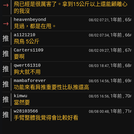
→
飛已經是很厲害了。拿到15公斤以上還能顧離心
的我沒
1年前
, 65
heavenbeyond
08/02 07:21,
F
→
見過，都是在甩。
1年前
, 66
a1121210
08/02 07:34,
F
推
飛鳥 5公斤
1年前
, 67
Carters1109
08/02 09:27,
F
推
要啊
1年前
, 68
qwert61310
08/03 18:47,
F
推
夠大就不用
1年前
, 69
mambaforever
08/05 14:56,
F
推
功能來看肩推重要性比臥推還高
1年前
, 70
kimwu
08/05 16:56,
F
推
當然要
1年前
, 71
w28103566
08/08 00:48,
F
推
手臂整體我覺得會比較好看