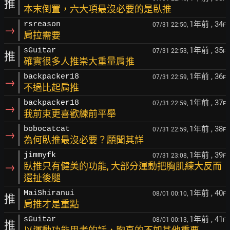
推
本末倒置，六大項最沒必要的是臥推
1年前
, 34
rsreason
07/31 22:50,
F
→
肩拉需要
1年前
, 35
sGuitar
07/31 22:53,
F
推
確實很多人推崇大重量肩推
1年前
, 36
backpacker18
07/31 22:59,
F
→
不過比起肩推
1年前
, 37
backpacker18
07/31 22:59,
F
→
我前束更喜歡練前平舉
1年前
, 38
bobocatcat
07/31 22:59,
F
→
為何臥推最沒必要？願聞其詳
1年前
, 39
jimmyfk
07/31 23:08,
F
→
臥推只有健美的功能, 大部分運動把胸肌練大反而
還扯後腿
1年前
, 40
MaiShiranui
08/01 00:10,
F
推
肩推才是重點
1年前
, 41
sGuitar
08/01 00:13,
F
推