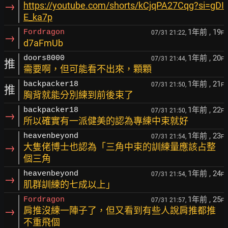
→
https://youtube.com/shorts/kCjqPA27Cqg?si=gDI
E_ka7p
1年前
, 19
Fordragon
07/31 21:22,
F
→
d7aFmUb
1年前
, 20
doors8000
07/31 21:44,
F
推
需要啊，但可能看不出來，顆顆
1年前
, 21
backpacker18
07/31 21:50,
F
推
胸背就能分別練到前後束了
1年前
, 22
backpacker18
07/31 21:50,
F
→
所以確實有一派健美的認為專練中束就好
1年前
, 23
heavenbeyond
07/31 21:54,
F
→
大隻佬博士也認為「三角中束的訓練量應該占整
個三角
1年前
, 24
heavenbeyond
07/31 21:54,
F
→
肌群訓練的七成以上」
1年前
, 25
Fordragon
07/31 21:57,
F
→
肩推沒練一陣子了，但又看到有些人說肩推都推
不重飛個