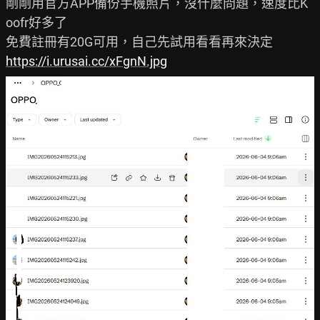
剛剛用官方APP備份手機照片，沒什麼問題，速度比K
oofr好多了

https://i.urusai.cc/xFgnN.jpg