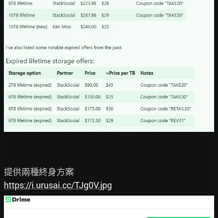
https://i.urusai.cc/TJg0V.jpg