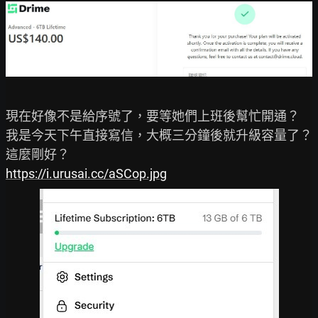
現在好像不是給序號了，要等她們上班後幫忙開通？

我是今天下午直接寫信，大概三分鐘後就升級容量了？
https://i.urusai.cc/aSCop.jpg