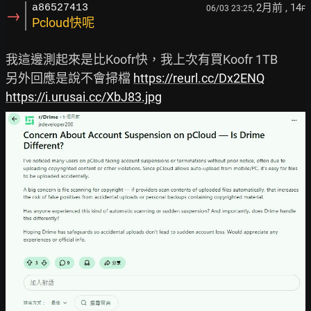
2月前
, 14
a86527413
06/03 23:25,
F
→
Pcloud快呢
我這邊測起來是比Koofr快，我上次有買Koofr 1TB

另外回應是說不會掃檔 
https://reurl.cc/Dx2ENQ
https://i.urusai.cc/XbJ83.jpg