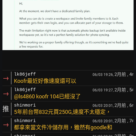
2月前
, 4
lk86jeff
06/03 19:26,
F
→
Koofr最近好像速度還可以
2月前
, 5
lk86jeff
06/03 19:27,
F
→
@ls4860 koofr 104已經沒了
2月前
, 6
shinmori
06/03 20:01,
F
推
5年前台幣832元買250G,速度不太穩定，
2月前
, 7
shinmori
06/03 20:01,
F
→
都拿來當文件冷儲存用，雖然有goodle和