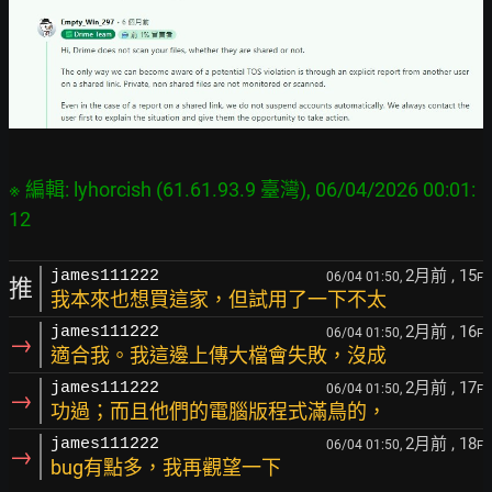
※ 編輯: lyhorcish (61.61.93.9 臺灣), 06/04/2026 00:01:
2月前
, 15
james111222
06/04 01:50,
F
推
我本來也想買這家，但試用了一下不太
2月前
, 16
james111222
06/04 01:50,
F
→
適合我。我這邊上傳大檔會失敗，沒成
2月前
, 17
james111222
06/04 01:50,
F
→
功過；而且他們的電腦版程式滿鳥的，
2月前
, 18
james111222
06/04 01:50,
F
→
bug有點多，我再觀望一下