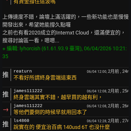
有資金撐住這波嗎
上傳速度不錯，論壇上滿活躍的，一些新功能也是慢慢
開發出來，希望她能撐久點囉

之前也有看2020成立的Internxt Cloud，還滿便宜的，
※ 編輯: lyhorcish (61.61.93.9 臺灣), 06/04/2026 10:21:
2月前
, 24
reaturn
06/04 12:00,
F
推
不看好所謂終身雲端這東西
2月前
, 25
james111222
06/04 12:08,
F
推
終身雲端其實不錯，越早買的越有利，
2月前
, 26
james111222
06/04 12:08,
F
→
等他們要倒的時候早就用回本了
2月前
, 27
ls4860
06/04 12:28,
F
推
說實在的 便宜治百病 140usd 6T 也沒什麼