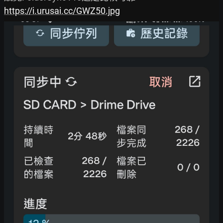
https://i.urusai.cc/GWZ50.jpg