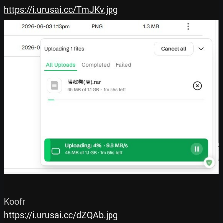
https://i.urusai.cc/TmJKv.jpg
https://i.urusai.cc/dZQAb.jpg