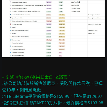
: 該公司總部位於斯洛維尼亞，受歐盟條款保護，已運
營13年，倒閉風險低

: 1TB Lifetime平常的價格是$159.99，現在是$129.97

: 記得使用折扣碼TAKE20打八折，最終價格為$103.98 