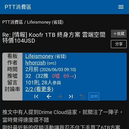
PTT
消費區
PTT消費區
/
Lifeismoney (省錢)
Re: [情報] Koofr 1TB 終身方案 雲端空間
＋收藏
特價104USD
分享
看板
Lifeismoney
(省錢)
作者
lyhorcish
(orc)
時間
2月前
(2026/06/03 09:10)
推噓
32
(
32
推
0
噓
69
→
)
留言
101則, 28人
參與
討論串
2/2 (看更多)
說明
推文中有人提到Drime Cloud這家，就關注了一陣子，
當時覺得速度還不錯

剛好最近新的促銷活動讓我忍不住下手買了6TB方案
