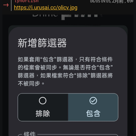
2月前
, 69
lyhorcish
06/05 09:05,
F
→
https://i.urusai.cc/olicv.jpg