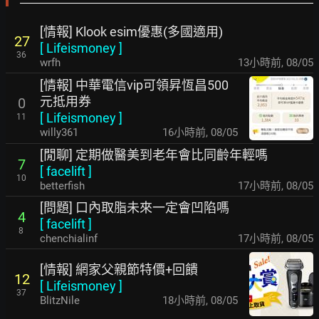
[情報] Klook esim優惠(多國適用)
27
[
Lifeismoney
]
36
wrfh
13小時前
,
08/05
[情報] 中華電信vip可領昇恆昌500
元抵用券
0
[
Lifeismoney
]
11
willy361
16小時前
,
08/05
[閒聊] 定期做醫美到老年會比同齡年輕嗎
7
[
facelift
]
10
betterfish
17小時前
,
08/05
[問題] 口內取脂未來一定會凹陷嗎
4
[
facelift
]
8
chenchialinf
17小時前
,
08/05
[情報] 網家父親節特價+回饋
12
[
Lifeismoney
]
37
BlitzNile
18小時前
,
08/05