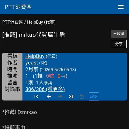
PTT
消費區
PTT消費區
/
HelpBuy (代買)
[推薦] mrkao代買犀牛盾
＋收藏
分享
看板
HelpBuy
(代買)
作者
yeast
(KK)
時間
2月前
(2026/05/26 05:18)
推噓
1
(
1
推
0
噓
0
→
)
留言
1則, 1人
參與
討論串
306/306 (看更多)
說明
*推薦I D:mrkao

*推薦事由：
