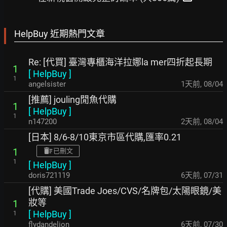
HelpBuy 近期熱門文章
Re: [代買] 臺灣專櫃海洋拉娜la mer四折起長期
1
[
HelpBuy
]
1
angelsister
1天前
,
08/04
[推薦] jouling閒魚代購
1
[
HelpBuy
]
1
n147200
2天前
,
08/04
[日本] 8/6-8/10東京市區代購,匯率0.21
1
已刪文
1
[
HelpBuy
]
doris721119
6天前
,
07/31
[代購] 美國Trade Joes/CVS/名牌包/太陽眼鏡/美
妝等
1
[
HelpBuy
]
1
flydandelion
6天前
,
07/30