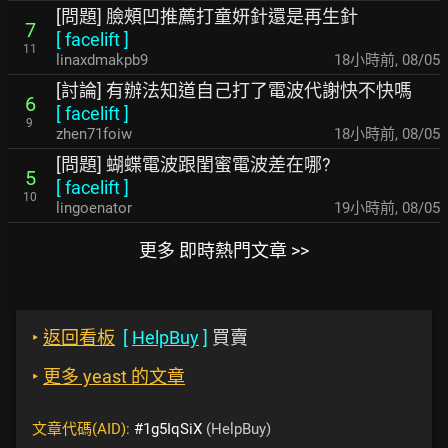
[問題] 臉頰凹推薦打童妍針還是再生針
7
[
facelift
]
11
linaxdmakpb9
18小時前
,
08/05
[討論] 有辦法知道自己打了電波代謝快不快嗎
6
[
facelift
]
9
zhen71foiw
18小時前
,
08/05
[問題] 蝴蝶電波跟閨蜜電波差在哪?
5
[
facelift
]
10
lingoenator
19小時前
,
08/05
更多 即時熱門文章 >>
‣
返回看板
[
HelpBuy
]
買賣
‣
更多 yeast 的文章
文章代碼(AID):
#1g5IqSiX
(HelpBuy)