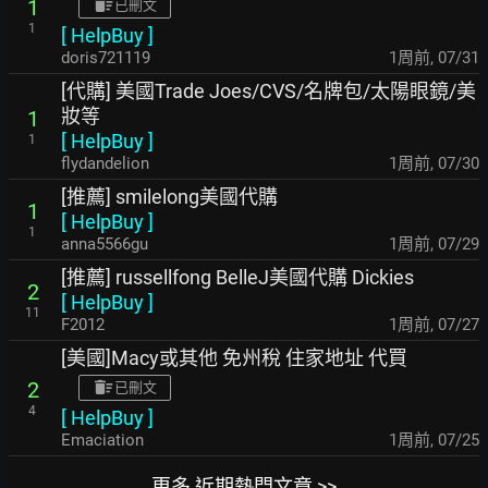
1
已刪文
1
[
HelpBuy
]
doris721119
1周前
,
07/31
[代購] 美國Trade Joes/CVS/名牌包/太陽眼鏡/美
妝等
1
[
HelpBuy
]
1
flydandelion
1周前
,
07/30
[推薦] smilelong美國代購
1
[
HelpBuy
]
1
anna5566gu
1周前
,
07/29
[推薦] russellfong BelleJ美國代購 Dickies
2
[
HelpBuy
]
11
F2012
1周前
,
07/27
[美國]Macy或其他 免州稅 住家地址 代買
2
已刪文
4
[
HelpBuy
]
Emaciation
1周前
,
07/25
更多 近期熱門文章 >>