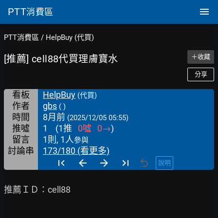
PTT
消費區
PTT消費區
/
HelpBuy (代買)
[推薦] cell88代買理膚寶水
＋收藏
分享
看板
HelpBuy
(代買)
作者
gbs
( )
時間
8月前
(2025/12/05 05:55)
推噓
1
(
1
推
0
噓
0
→
)
留言
1則, 1人
參與
討論串
173/180 (看更多)
說明
推薦ＩＤ：cell88
