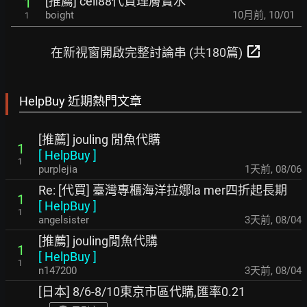
[推薦] cell88代買理膚寶水
1
boight
10月前
,
10/01
1
open_in_new
在新視窗開啟完整討論串 (共180篇)
HelpBuy 近期熱門文章
[推薦] jouling 閒魚代購
1
[
HelpBuy
]
1
purplejia
1天前
,
08/06
Re: [代買] 臺灣專櫃海洋拉娜la mer四折起長期
1
[
HelpBuy
]
1
angelsister
3天前
,
08/04
[推薦] jouling閒魚代購
1
[
HelpBuy
]
1
n147200
3天前
,
08/04
[日本] 8/6-8/10東京市區代購,匯率0.21