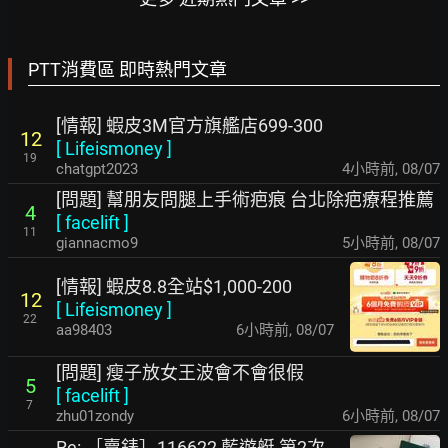
PTT消費區 即時熱門文章
[情報] 蝦皮3M官方旗艦店699-300
12
[
Lifeismoney
]
19
chatgpt2023
4小時前
,
08/07
[問題] 幫朋友問腿上手術疤痕 台北除疤療程推薦
4
[
facelift
]
11
giannacmo9
5小時前
,
08/07
[情報] 蝦皮8.8全站$1,000-200
12
[
Lifeismoney
]
22
aa98403
6小時前
,
08/07
[問題] 瘦子放女王波會不會很假
5
[
facelift
]
7
zhu01zondy
6小時前
,
08/07
Re: ［賣錶］116622 藍遊艇 第2次