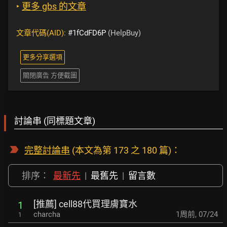
‣
更多 gbs 的文章
文章代碼(AID):
#1fCdFD6P
(HelpBuy)
更多分享選項
關閉廣告 方便截圖
討論串 (同標題文章)
完整討論串
(本文為第 173 之 180 篇)：
排序：
最新先
|
最舊先
|
留言數
[推薦] cell88代買理膚寶水
1
charcha
1周前
,
07/24
1