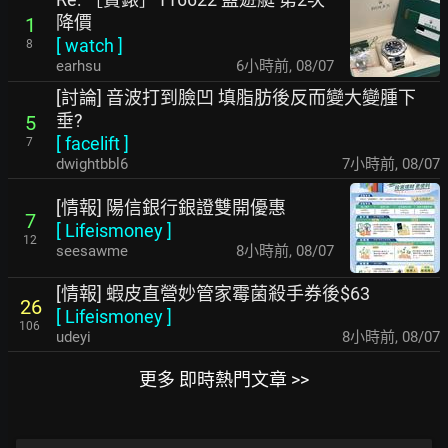
降價
1
[
watch
]
8
earhsu
6小時前
,
08/07
[討論] 音波打到臉凹 填脂肪後反而變大變腫下
垂?
5
[
facelift
]
7
dwightbbl6
7小時前
,
08/07
[情報] 陽信銀行銀證雙開優惠
7
[
Lifeismoney
]
12
seesawme
8小時前
,
08/07
[情報] 蝦皮直營妙管家霉菌殺手券後$63
26
[
Lifeismoney
]
106
udeyi
8小時前
,
08/07
更多 即時熱門文章 >>