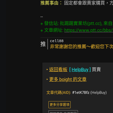
推薦事由：
 固定都會跟賣家購買，方
※ 發信站: 批踢踢實業坊(ptt.cc), 來自: 1
※ 文章網址: 
https://www.ptt.cc/bb
cell88
推
非常謝謝您的推薦～歡迎您下次光
‣
返回看板
[
HelpBuy
]
買賣
‣
更多 boight 的文章
文章代碼(AID):
#1etK7Bfz
(HelpBuy)
更多分享選項