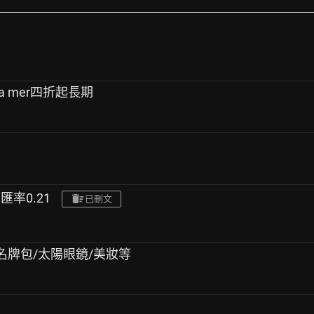
la mer四折起長期
,匯率0.21
已刪文
CVS/名牌包/太陽眼鏡/美妝等