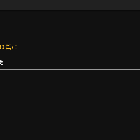
80 篇)：
數