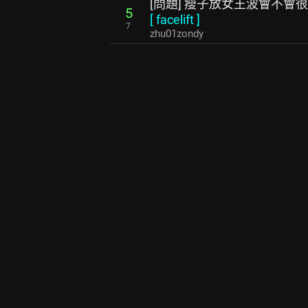
[問題] 瘦子放女王波會不會
5
[
facelift
]
7
zhu01zondy