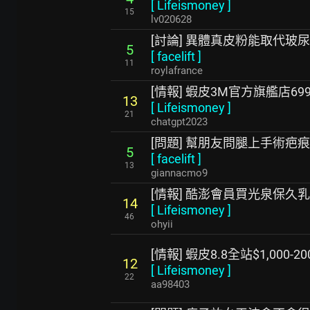
[
Lifeismoney
]
15
lv020628
[討論] 異體真皮粉能取代玻
5
[
facelift
]
11
roylafrance
[情報] 蝦皮3M官方旗艦店699-
13
[
Lifeismoney
]
21
chatgpt2023
[問題] 幫朋友問腿上手術疤
5
[
facelift
]
13
giannacmo9
[情報] 酷澎會員買光泉保久乳4
14
[
Lifeismoney
]
46
ohyii
[情報] 蝦皮8.8全站$1,000-20
12
[
Lifeismoney
]
22
aa98403