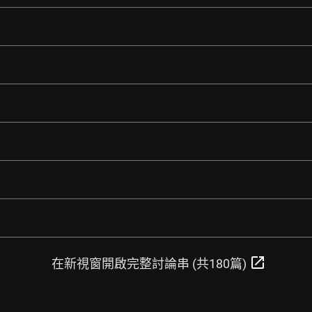
open_in_new
在新視窗開啟完整討論串 (共180篇)