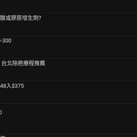
尿酸或膠原增生劑?
300
痕 台北除疤療程推薦
8入$375
0