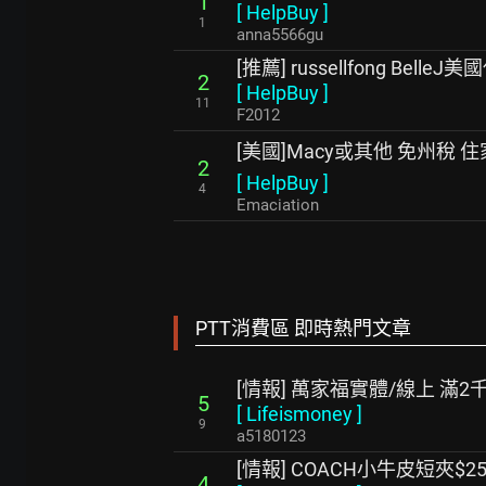
1
[
HelpBuy
]
1
anna5566gu
[推薦] russellfong BelleJ美
2
[
HelpBuy
]
11
F2012
[美國]Macy或其他 免州稅 
2
[
HelpBuy
]
4
Emaciation
PTT消費區 即時熱門文章
[情報] 萬家福實體/線上 滿2
5
[
Lifeismoney
]
9
a5180123
[情報] COACH小牛皮短夾$25
4