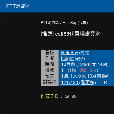
PTT
消費區
PTT消費區
/
HelpBuy (代買)
[推薦] cell88代買理膚寶水
看板
HelpBuy
(代買)
作者
boight
(硯子)
時間
10月前
(2025/10/01 14:59)
推噓
1
(
1
推
0
噓
0
→
)
留言
1則, 1人
, 10月前
參與
最新
討論串
171/180 (看更多)
推薦ＩＤ：
 cell88
