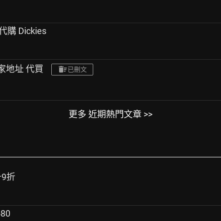
國代購 Dickies
住家地址 代買
已刪文
更多 近期熱門文章 >>
千9折
80