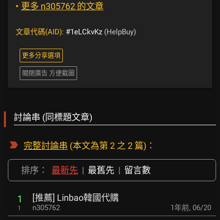
‣
更多 n305762 的文章
文章代碼(AID):
#1eLCkvKz
(HelpBuy)
更多分享選項
關閉廣告 方便截圖
討論串 (同標題文章)
完整討論串
(本文為第 2 之 2 篇)：
排序：
最新先
|
最舊先
|
留言數
[推薦] Linbao韓國代購
1
n305762
1年前
,
06/20
1