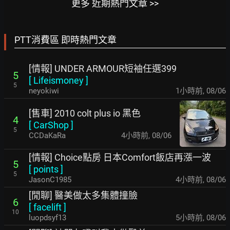
更多 近期熱門文章 >>
PTT消費區 即時熱門文章
[情報] UNDER ARMOUR短袖任選399
5
[
Lifeismoney
]
5
neyokiwi
1小時前
,
08/06
[售車] 2010 colt plus io 黑色
4
[
CarShop
]
5
CCDaKaRa
4小時前
,
08/06
[情報] Choice點房 日本Comfort飯店再漲一波
5
[
points
]
5
JasonC1985
4小時前
,
08/06
[閒聊] 醫美做太多集體撞臉
6
[
facelift
]
10
luopdsyf13
5小時前
,
08/06