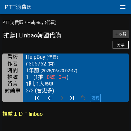
PTT
消費區
PTT消費區
/
HelpBuy (代買)
[推薦] Linbao韓國代購
＋收藏
分享
看板
HelpBuy
(代買)
作者
n305762
(東)
時間
1年前
(2025/06/20 02:47)
推噓
1
(
1
推
0
噓
0
→
)
留言
1則, 1人
參與
討論串
2/2 (看更多)
說明