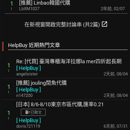
[推薦] Linbao韓國代購
1
LbXM1027
2年前
,
02/07
1
open_in_new
在新視窗開啟完整討論串 (共2篇)
HelpBuy 近期熱門文章
Re: [代買] 臺灣專櫃海洋拉娜la mer四折起長期
1
[
HelpBuy
]
1
angelsister
2天前
,
08/04
[推薦] jouling閒魚代購
1
[
HelpBuy
]
1
n147200
2天前
,
08/04
[日本] 8/6-8/10東京市區代購,匯率0.21
1
已刪文
1
[
HelpBuy
]
doris721119
6天前
,
07/31