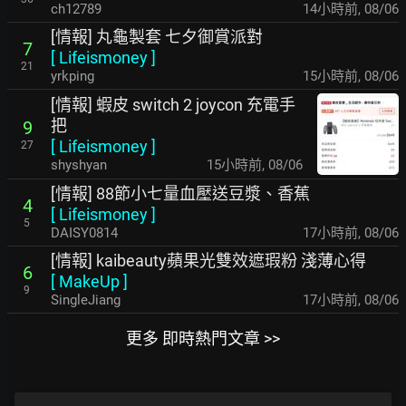
ch12789
14小時前
,
08/06
[情報] 丸龜製套 七夕御賞派對
7
[
Lifeismoney
]
21
yrkping
15小時前
,
08/06
[情報] 蝦皮 switch 2 joycon 充電手
把
9
[
Lifeismoney
]
27
shyshyan
15小時前
,
08/06
[情報] 88節小七量血壓送豆漿、香蕉
4
[
Lifeismoney
]
5
DAISY0814
17小時前
,
08/06
[情報] kaibeauty蘋果光雙效遮瑕粉 淺薄心得
6
[
MakeUp
]
9
SingleJiang
17小時前
,
08/06
更多 即時熱門文章 >>