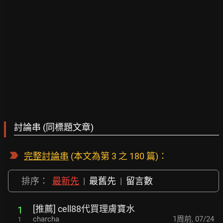
討論串 (同標題文章)
完整討論串
(本文為第 3 之 180 篇)：
排序：
最新先
|
最舊先
|
留言數
[推薦] cell88代買理膚寶水
1
charcha
1周前
,
07/24
1