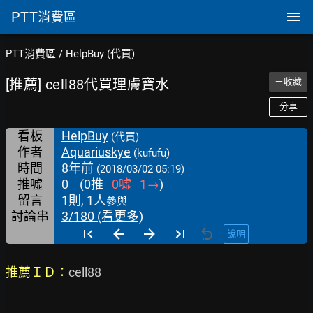
PTT
消費區
PTT消費區
/
HelpBuy (代買)
[推薦] cell88代買理膚寶水
＋收藏
分享
看板
HelpBuy
(代買)
作者
Aquariuskye
(kufufu)
時間
8年前
(2018/03/02 05:19)
推噓
0
(
0
推
0
噓
1
→
)
留言
1則, 1人
參與
討論串
3/180 (看更多)
說明
推薦ＩＤ：
cell88
