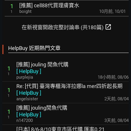
[推薦] cell88代買理膚寶水
1
boight
10月前
,
10/01
1
open_in_new
在新視窗開啟完整討論串 (共180篇)
HelpBuy 近期熱門文章
[推薦] jouling 閒魚代購
1
[
HelpBuy
]
1
purplejia
18小時前
,
08/06
Re: [代買] 臺灣專櫃海洋拉娜la mer四折起長期
1
[
HelpBuy
]
1
angelsister
2天前
,
08/04
[推薦] jouling閒魚代購
1
[
HelpBuy
]
1
n147200
3天前
,
08/04
[日本] 8/6-8/10東京市區代購,匯率0.21