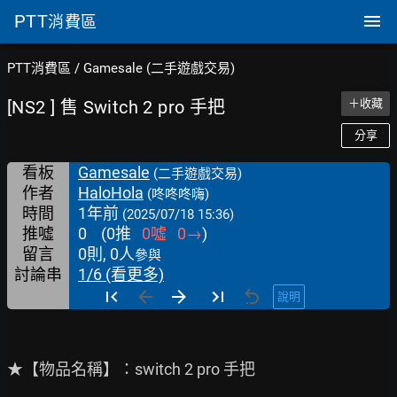
PTT
消費區
PTT消費區
/
Gamesale (二手遊戲交易)
[NS2 ] 售 Switch 2 pro 手把
＋收藏
分享
看板
Gamesale
(二手遊戲交易)
作者
HaloHola
(咚咚咚嗨)
時間
1年前
(2025/07/18 15:36)
推噓
0
(
0
推
0
噓
0
→
)
留言
0則, 0人
參與
討論串
1/6 (看更多)
說明
★【物品名稱】：switch 2 pro 手把
