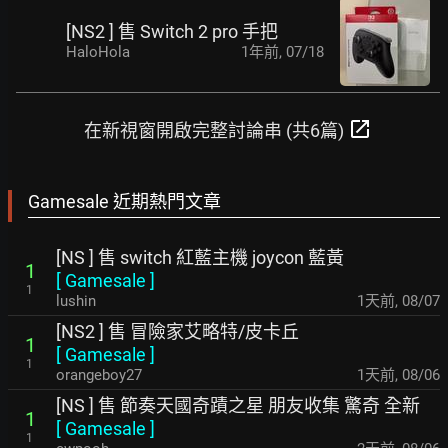
[NS2 ] 售 Switch 2 pro 手把
HaloHola
1年前
,
07/18
open_in_new
在新視窗開啟完整討論串 (共6篇)
Gamesale 近期熱門文章
[NS ] 售 switch 紅藍主機 joycon 藍黃
1
[
Gamesale
]
1
lushin
1天前
,
08/07
[NS2 ] 售 冒險家艾略特/皮卡丘
1
[
Gamesale
]
1
orangeboy27
1天前
,
08/06
[NS ] 售 節奏天國奇蹟之星 朋友收集 驚奇 全新
1
[
Gamesale
]
1