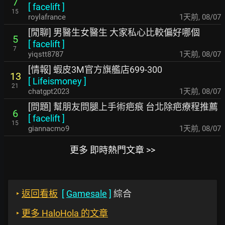
7
[
facelift
]
15
roylafrance
1天前
,
08/07
[閒聊] 男醫生女醫生 大家私心比較偏好哪個
5
[
facelift
]
7
yiqstt8787
1天前
,
08/07
[情報] 蝦皮3M官方旗艦店699-300
13
[
Lifeismoney
]
21
chatgpt2023
1天前
,
08/07
[問題] 幫朋友問腿上手術疤痕 台北除疤療程推薦
6
[
facelift
]
15
giannacmo9
1天前
,
08/07
更多 即時熱門文章 >>
‣
返回看板
[
Gamesale
]
綜合
‣
更多 HaloHola 的文章