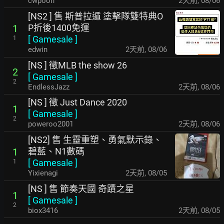
cwpooh
2天前
,
08/06
[NS2 ] 售 斯普拉遁 塗擊隊雙特典O
P折後1400免運
1
[
Gamesale
]
1
edwin
2天前
,
08/06
[NS ] 徵MLB the show 26
2
[
Gamesale
]
2
EndlessJazz
2天前
,
08/06
[NS ] 徵 Just Dance 2020
1
[
Gamesale
]
2
poweroo2001
2天前
,
08/06
[NS2] 售 生靈重塑、勇氣默示錄、
碧藍、N1數碼
1
[
Gamesale
]
1
Yixienagi
2天前
,
08/05
[NS ] 售 節奏天國 奇蹟之星
1
[
Gamesale
]
2
biox3416
2天前
,
08/05