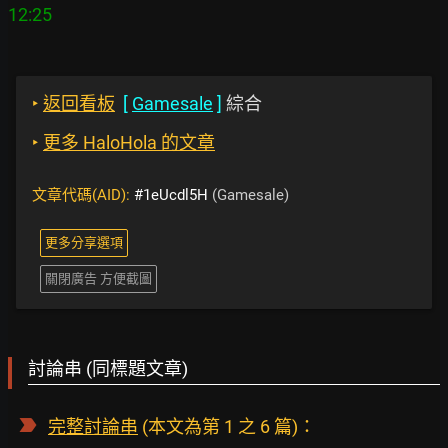
‣
返回看板
[
Gamesale
]
綜合
‣
更多 HaloHola 的文章
文章代碼(AID):
#1eUcdl5H
(Gamesale)
更多分享選項
關閉廣告 方便截圖
討論串 (同標題文章)
完整討論串
(本文為第 1 之 6 篇)：