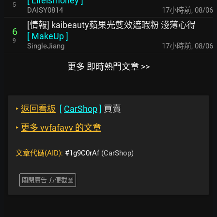
[
Lifeismoney
]
5
DAISY0814
17小時前
,
08/06
[情報] kaibeauty蘋果光雙效遮瑕粉 淺薄心得
6
[
MakeUp
]
9
SingleJiang
17小時前
,
08/06
更多 即時熱門文章 >>
‣
返回看板
[
CarShop
]
買賣
‣
更多 vvfafavv 的文章
文章代碼(AID):
#1g9C0rAf
(CarShop)
關閉廣告 方便截圖