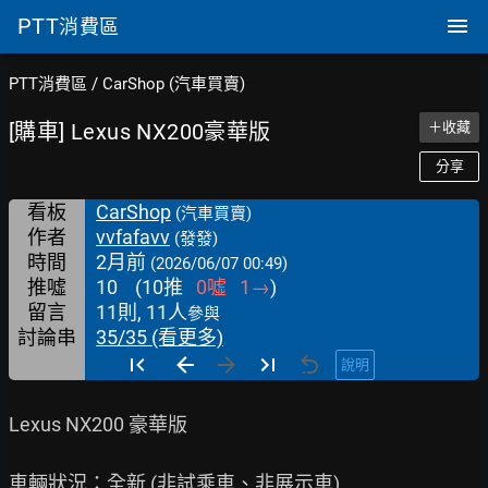
PTT
消費區
PTT消費區
/
CarShop (汽車買賣)
[購車] Lexus NX200豪華版
＋收藏
分享
看板
CarShop
(汽車買賣)
作者
vvfafavv
(發發)
時間
2月前
(2026/06/07 00:49)
推噓
10
(
10
推
0
噓
1
→
)
留言
11則, 11人
參與
討論串
35/35 (看更多)
說明
Lexus NX200 豪華版

車輛狀況：全新 (非試乘車、非展示車)
