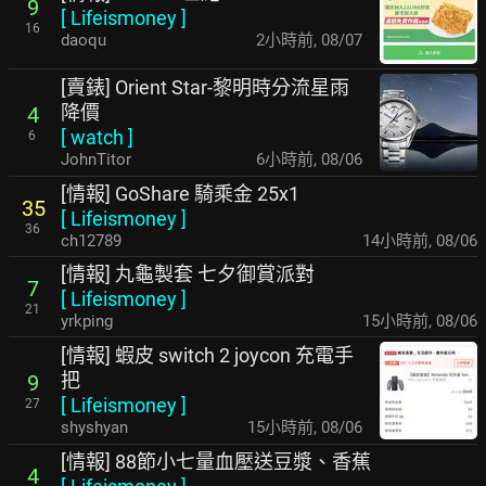
9
[
Lifeismoney
]
16
daoqu
2小時前
,
08/07
[賣錶] Orient Star-黎明時分流星雨
降價
4
[
watch
]
6
JohnTitor
6小時前
,
08/06
[情報] GoShare 騎乘金 25x1
35
[
Lifeismoney
]
36
ch12789
14小時前
,
08/06
[情報] 丸龜製套 七夕御賞派對
7
[
Lifeismoney
]
21
yrkping
15小時前
,
08/06
[情報] 蝦皮 switch 2 joycon 充電手
把
9
[
Lifeismoney
]
27
shyshyan
15小時前
,
08/06
[情報] 88節小七量血壓送豆漿、香蕉
4