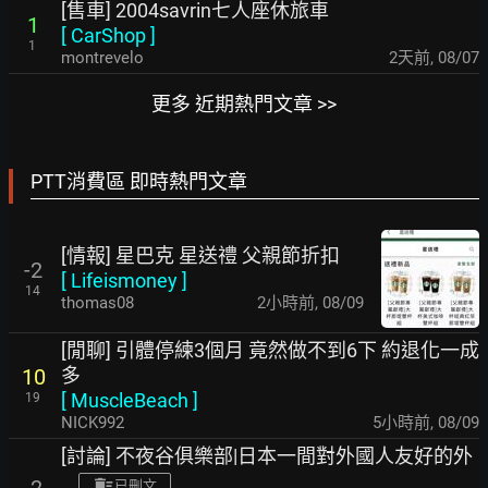
[售車] 2004savrin七人座休旅車
1
[
CarShop
]
1
montrevelo
2天前
,
08/07
更多 近期熱門文章 >>
PTT消費區 即時熱門文章
[情報] 星巴克 星送禮 父親節折扣
-2
[
Lifeismoney
]
14
thomas08
2小時前
,
08/09
[閒聊] 引體停練3個月 竟然做不到6下 約退化一成
多
10
[
MuscleBeach
]
19
NICK992
5小時前
,
08/09
[討論] 不夜谷俱樂部|日本一間對外國人友好的外
-2
已刪文