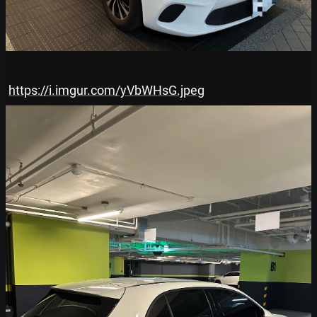
https://i.imgur.com/yVbWHsG.jpeg