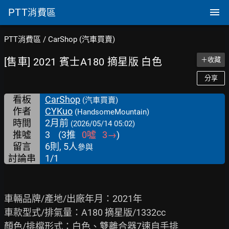
PTT
消費區
PTT消費區
/
CarShop (汽車買賣)
[售車] 2021 賓士A180 摘星版 白色
＋收藏
分享
看板
CarShop
(汽車買賣)
作者
CYKuo
(HandsomeMountain)
時間
2月前
(2026/05/14 05:02)
推噓
3
(
3
推
0
噓
3
→
)
留言
6則, 5人
參與
討論串
1/1
車輛品牌/產地/出廠年月：2021年

車款型式/排氣量：A180 摘星版/1332cc

顏色/排檔形式：白色、雙離合器7速自手排
