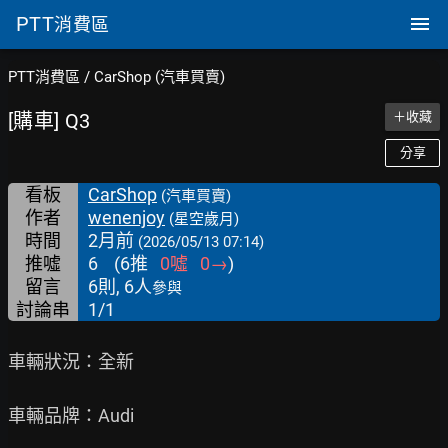
PTT
消費區
PTT消費區
/
CarShop (汽車買賣)
[購車] Q3
＋收藏
分享
看板
CarShop
(汽車買賣)
作者
wenenjoy
(星空歲月)
時間
2月前
(2026/05/13 07:14)
推噓
6
(
6
推
0
噓
0
→
)
留言
6則, 6人
參與
討論串
1/1
車輛狀況：全新

車輛品牌：Audi
