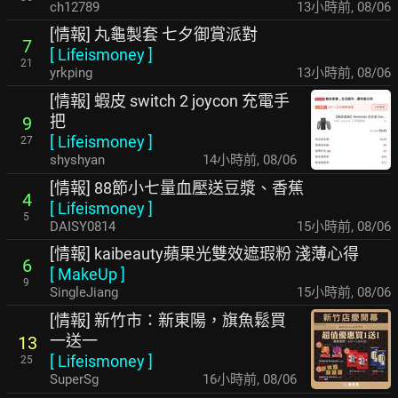
ch12789
13小時前
,
08/06
[情報] 丸龜製套 七夕御賞派對
7
[
Lifeismoney
]
21
yrkping
13小時前
,
08/06
[情報] 蝦皮 switch 2 joycon 充電手
把
9
[
Lifeismoney
]
27
shyshyan
14小時前
,
08/06
[情報] 88節小七量血壓送豆漿、香蕉
4
[
Lifeismoney
]
5
DAISY0814
15小時前
,
08/06
[情報] kaibeauty蘋果光雙效遮瑕粉 淺薄心得
6
[
MakeUp
]
9
SingleJiang
15小時前
,
08/06
[情報] 新竹市：新東陽，旗魚鬆買
一送一
13
[
Lifeismoney
]
25
SuperSg
16小時前
,
08/06