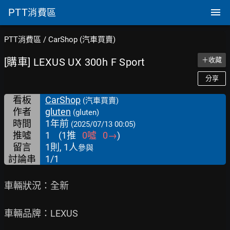
PTT
消費區
PTT消費區
/
CarShop (汽車買賣)
[購車] LEXUS UX 300h F Sport
＋收藏
分享
看板
CarShop
(汽車買賣)
作者
gluten
(gluten)
時間
1年前
(2025/07/13 00:05)
推噓
1
(
1
推
0
噓
0
→
)
留言
1則, 1人
參與
討論串
1/1
車輛狀況：全新

車輛品牌：LEXUS
