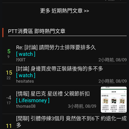
更多 近期熱門文章 >>
PTT消費區 即時熱門文章
Re: [討論] 請問勞力士排隊要排多久
5
[
watch
]
9
l90lT
2小時前
,
08/09
[討論] 身邊買皮帶正裝錶後悔的多不多
15
[
watch
]
22
hesitates
2小時前
,
08/09
[情報] 星巴克 星送禮 父親節折扣
-4
[
Lifeismoney
]
17
thomas08
3小時前
,
08/09
[閒聊] 引體停練3個月 竟然做不到6下 約退化一成
多
11