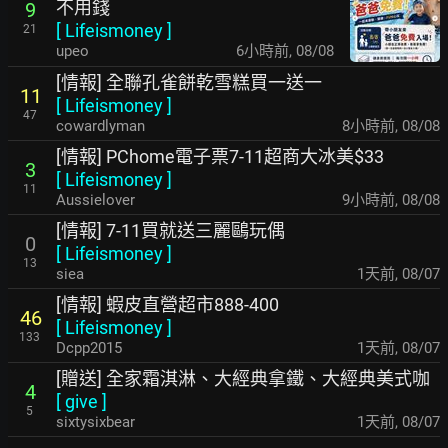
不用錢
9
[
Lifeismoney
]
21
upeo
6小時前
,
08/08
[情報] 全聯孔雀餅乾雪糕買一送一
11
[
Lifeismoney
]
47
cowardlyman
8小時前
,
08/08
[情報] PChome電子票7-11超商大冰美$33
3
[
Lifeismoney
]
11
Aussielover
9小時前
,
08/08
[情報] 7-11買就送三麗鷗玩偶
0
[
Lifeismoney
]
13
siea
1天前
,
08/07
[情報] 蝦皮直營超市888-400
46
[
Lifeismoney
]
133
Dcpp2015
1天前
,
08/07
[贈送] 全家霜淇淋、大經典拿鐵、大經典美式咖
4
[
give
]
5
sixtysixbear
1天前
,
08/07