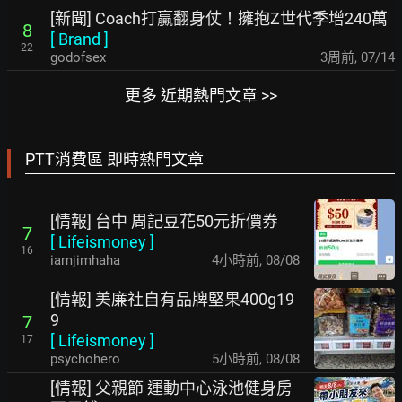
[新聞] Coach打贏翻身仗！擁抱Z世代季增240萬
8
[
Brand
]
22
godofsex
3周前
,
07/14
更多 近期熱門文章 >>
PTT消費區 即時熱門文章
[情報] 台中 周記豆花50元折價券
7
[
Lifeismoney
]
16
iamjimhaha
4小時前
,
08/08
[情報] 美廉社自有品牌堅果400g19
9
7
[
Lifeismoney
]
17
psychohero
5小時前
,
08/08
[情報] 父親節 運動中心泳池健身房