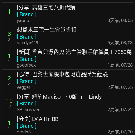
[分享] 高雄三宅八折代購
1
[
Brand
]
1
yaoilot
3天前
,
08/05
想徵求三宅一生會員折扣
3
[
Brand
]
3
sandyc419
5天前
,
08/03
[新聞] 香奈兒爆內鬼 港主管聯手離職員工7850萬
1
[
Brand
]
1
godofsex
1周前
,
07/28
[心得] 巴黎世家機車包瑕疵品購買經驗
2
[
Brand
]
2
vegger
2周前
,
07/25
[分享] 紐約Madison，0配mini Lindy
10
[
Brand
]
17
SBLsosweet
2周前
,
07/22
[分享] LV All In BB
1
[
Brand
]
1
credo8
2周前
,
07/20