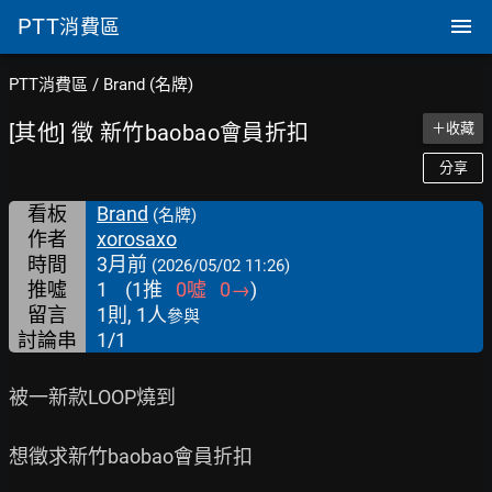
PTT
消費區
PTT消費區
/
Brand (名牌)
[其他] 徵 新竹baobao會員折扣
＋收藏
分享
看板
Brand
(名牌)
作者
xorosaxo
時間
3月前
(2026/05/02 11:26)
推噓
1
(
1
推
0
噓
0
→
)
留言
1則, 1人
參與
討論串
1/1
被一新款LOOP燒到

想徵求新竹baobao會員折扣
