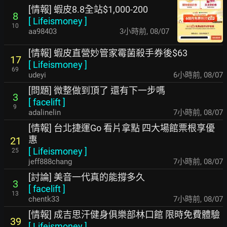
[情報] 蝦皮8.8全站$1,000-200
8
[
Lifeismoney
]
10
aa98403
3小時前
,
08/07
[情報] 蝦皮直營妙管家霉菌殺手券後$63
17
[
Lifeismoney
]
69
udeyi
6小時前
,
08/07
[問題] 微整做到頂了 還有下一步嗎
3
[
facelift
]
9
adalinelin
7小時前
,
08/07
[情報] 台北捷運Go 看片拿點 四大場館票根享優
惠
21
[
Lifeismoney
]
25
jeff888chang
7小時前
,
08/07
[討論] 美音一代真的能撐多久
3
[
facelift
]
13
chentk33
7小時前
,
08/07
[情報] 成吉思汗健身俱樂部林口館 限時免費體驗
39
[
Lifeismoney
]