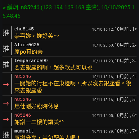
※ 編輯: n85246 (123.194.163.163 臺灣), 10/10/2025 1
10月前
, 1
chu8145
10/10 16:12,
F
推
恭喜妳，妳好美～
10月前
, 2
Alice0625
10/10 23:50,
F
推
原po真的美
10月前
, 3
temperance99
10/11 11:23,
F
推
要去銀座的啊，超多款式可以挑
10月前
, 4
n85246
10/11 13:16,
F
→
一開始的行程不在東邊啊，所以沒去銀座看。後
來去銀座愛
10月前
, 5
n85246
10/11 13:16,
F
→
馬仕剛好臨時休息
10月前
, 6
n85246
10/11 14:05,
F
→
謝謝一二樓的讚美^^
10月前
, 7
mumuptt
10/11 16:39,
F
推
感謝分享，美包配美人喔！