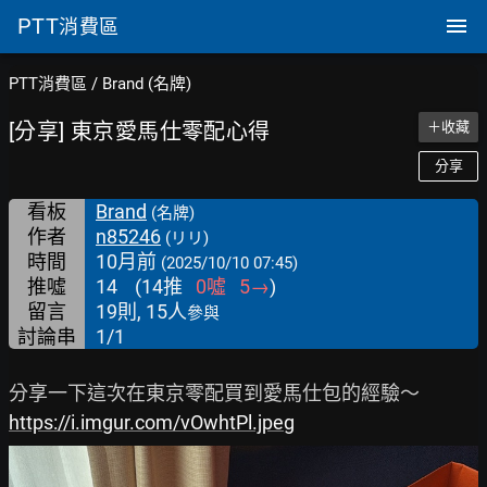
PTT
消費區
PTT消費區
/
Brand (名牌)
[分享] 東京愛馬仕零配心得
＋收藏
分享
看板
Brand
(名牌)
作者
n85246
(リリ)
時間
10月前
(2025/10/10 07:45)
推噓
14
(
14
推
0
噓
5
→
)
留言
19則, 15人
參與
討論串
1/1
https://i.imgur.com/vOwhtPl.jpeg