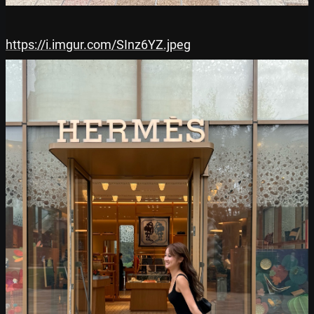
https://i.imgur.com/SInz6YZ.jpeg