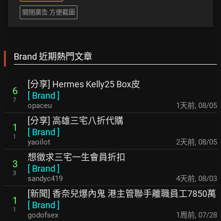
關閉廣告 方便截圖
Brand 近期熱門文章
[分享] Hermes Kelly25 Box皮
6
[
Brand
]
7
opaceu
1天前
,
08/05
[分享] 高雄三宅八折代購
1
[
Brand
]
1
yaoilot
2天前
,
08/05
想徵求三宅一生會員折扣
3
[
Brand
]
3
sandyc419
4天前
,
08/03
[新聞] 香奈兒爆內鬼 港主管聯手離職員工7850萬
1
[
Brand
]
1
godofsex
1周前
,
07/28