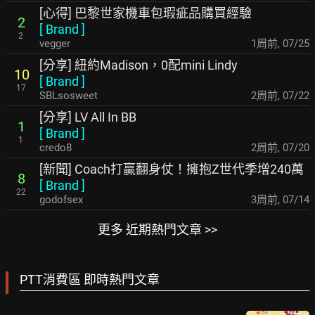
[心得] 巴黎世家機車包瑕疵品購買經驗
2
[
Brand
]
2
vegger
1周前
,
07/25
[分享] 紐約Madison，0配mini Lindy
10
[
Brand
]
17
SBLsosweet
2周前
,
07/22
[分享] LV All In BB
1
[
Brand
]
1
credo8
2周前
,
07/20
[新聞] Coach打贏翻身仗！擁抱Z世代季增240萬
8
[
Brand
]
22
godofsex
3周前
,
07/14
更多 近期熱門文章 >>
PTT消費區 即時熱門文章