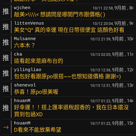
9月前
, 8
wjchen
10/11 22:58,
F
推
敲美>\\\\< 想請問是哪間門市跟價格( )
9月前
, 9
littenVenus
10/12 20:04,
F
推
美女^Q^ 真的幸運 現在日幣很便宜 這顏色好看
9月前
, 10
Mulsanne
10/12 21:59,
F
推
六本木？
9月前
, 11
cka
10/13 02:05,
F
推
這看起來是麻布台的
9月前
, 12
yilingliao
10/13 12:36,
F
推
包包好看跟原po很搭~~也想知道價格 謝謝=)
9月前
, 13
shenevol
10/15 12:51,
F
推
恭喜！原po很美喔
9月前
, 14
hsuanM
10/17 01:22,
F
推
好幸運！！搭上匯率退稅超香的，我在日本還沒
買到包過XD
9月前
, 15
hsuanM
10/17 01:22,
F
→
D看來不能放棄希望