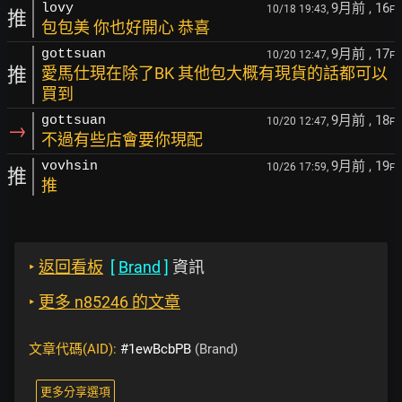
9月前
, 16
lovy
10/18 19:43,
F
推
包包美 你也好開心 恭喜
9月前
, 17
gottsuan
10/20 12:47,
F
推
愛馬仕現在除了BK 其他包大概有現貨的話都可以
買到
9月前
, 18
gottsuan
10/20 12:47,
F
→
不過有些店會要你現配
9月前
, 19
vovhsin
10/26 17:59,
F
推
推
‣
返回看板
[
Brand
]
資訊
‣
更多 n85246 的文章
文章代碼(AID):
#1ewBcbPB
(Brand)
更多分享選項