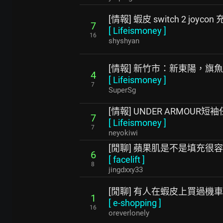
[情報] 蝦皮 switch 2 joyco
7
[
Lifeismoney
]
16
shyshyan
[情報] 新竹市：新東陽，旗
4
[
Lifeismoney
]
7
SuperSg
[情報] UNDER ARMOUR短袖
7
[
Lifeismoney
]
7
neyokiwi
[閒聊] 蘋果肌是不是填充很
6
[
facelift
]
8
jingdxxy33
[閒聊] 有人在蝦皮上買過機
1
[
e-shopping
]
16
oreverlonely