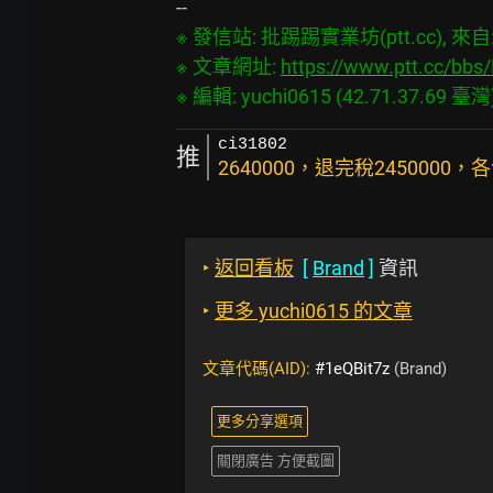
※ 發信站: 批踢踢實業坊(ptt.cc), 來自: 4
※ 文章網址: 
https://www.ptt.cc/bb
ci31802
推
2640000，退完稅2450000
‣
返回看板
[
Brand
]
資訊
‣
更多 yuchi0615 的文章
文章代碼(AID):
#1eQBit7z
(Brand)
更多分享選項
關閉廣告 方便截圖