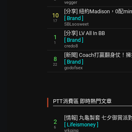
vegger
[分享] 紐約Madison，0配mini 
10
[
Brand
]
17
SBLsosweet
[分享] LV All In BB
1
[
Brand
]
1
credo8
[新聞] Coach打贏翻身仗！
8
[
Brand
]
22
godofsex
PTT消費區 即時熱門文章
[情報] 丸龜製套 七夕御賞派
2
[
Lifeismoney
]
6
yrkping