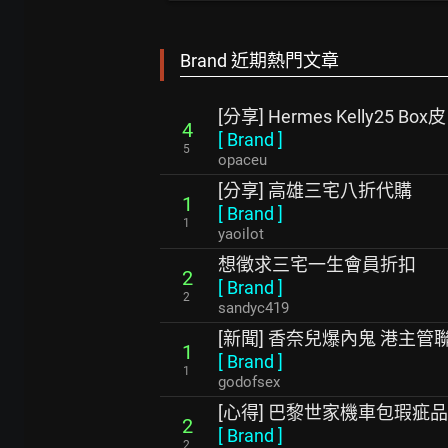
Brand 近期熱門文章
[分享] Hermes Kelly25 Box皮
4
[
Brand
]
5
opaceu
[分享] 高雄三宅八折代購
1
[
Brand
]
1
yaoilot
想徵求三宅一生會員折扣
2
[
Brand
]
2
sandyc419
[新聞] 香奈兒爆內鬼 港主管
1
[
Brand
]
1
godofsex
[心得] 巴黎世家機車包瑕疵
2
[
Brand
]
2