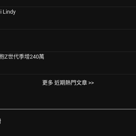
Lindy
擁抱Z世代季增240萬
更多 近期熱門文章 >>
對