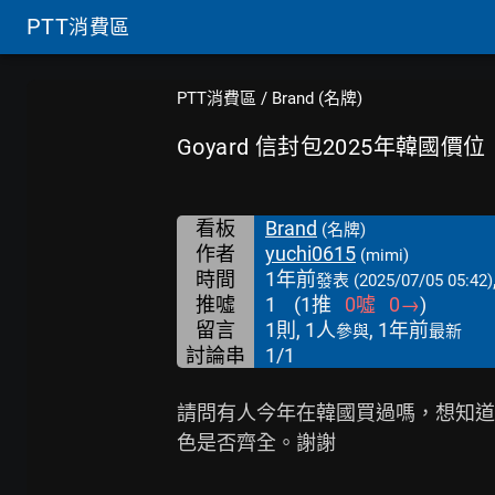
PTT
消費區
PTT消費區
/
Brand (名牌)
Goyard 信封包2025年韓國價位
看板
Brand
(名牌)
作者
yuchi0615
(mimi)
時間
1年前
發表
(2025/07/05 05:42)
推噓
1
(
1
推
0
噓
0
→
)
留言
1則, 1人
, 1年前
參與
最新
討論串
1/1
請問有人今年在韓國買過嗎，想知道
色是否齊全。謝謝
