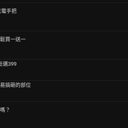
n 充電手把
魚鬆買一送一
任選399
容易搞砸的部位
車嗎？