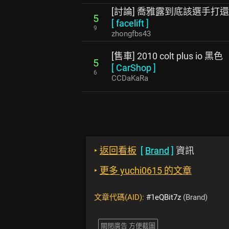
[討論] 喬雅露到底該選手打
5
[
facelift
]
9
zhongfbs43
[售車] 2010 colt plus io 黑色
5
[
CarShop
]
6
CCDaKaRa
‣
返回看板
[
Brand
]
資訊
‣
更多 yuchi0615 的文章
文章代碼(AID):
#1eQBit7z
(Brand)
關閉廣告 方便截圖