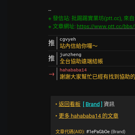
※ 發信站: 批踢踢實業坊(ptt.cc), 來自: 2
※ 文章網址: 
https://www.ptt.cc/bb
cgvyeh
推
站內信給你囉～
junzheng
推
全台協助遠端結帳
hahababa14
→
謝謝大家幫忙已經有找到協助
‣
返回看板
[
Brand
]
資訊
‣
更多 hahababa14 的文章
文章代碼(AID):
#1ePaGbOe
(Brand)