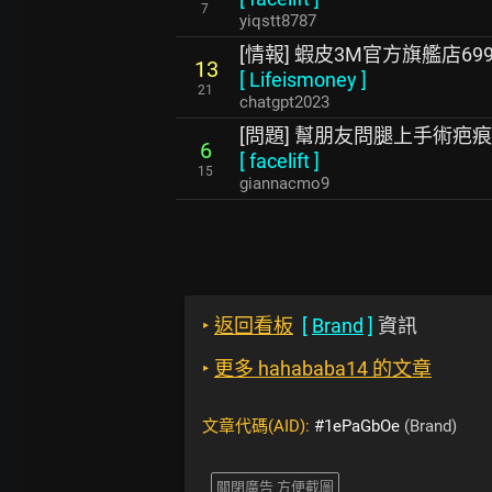
7
yiqstt8787
[情報] 蝦皮3M官方旗艦店699-
13
[
Lifeismoney
]
21
chatgpt2023
[問題] 幫朋友問腿上手術疤
6
[
facelift
]
15
giannacmo9
‣
返回看板
[
Brand
]
資訊
‣
更多 hahababa14 的文章
文章代碼(AID):
#1ePaGbOe
(Brand)
關閉廣告 方便截圖