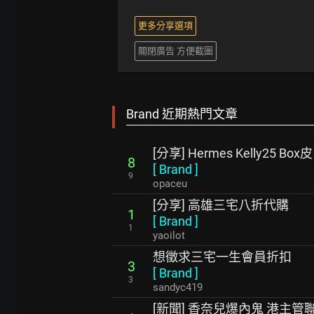
更多分享選項
關閉廣告 方便截圖
Brand 近期熱門文章
[分享] Hermes Kelly25 Box皮
8
[
Brand
]
9
opaceu
[分享] 高雄三宅八折代購
1
[
Brand
]
1
yaoilot
想徵求三宅一生會員折扣
3
[
Brand
]
3
sandyc419
[新聞] 香奈兒爆內鬼 港主管