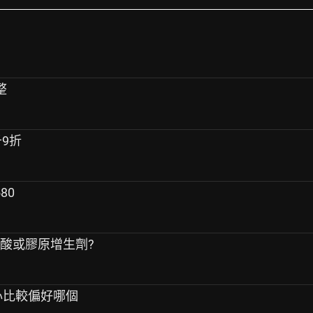
整
千9折
80
尿酸或膠原增生劑?
私心比較偏好哪個