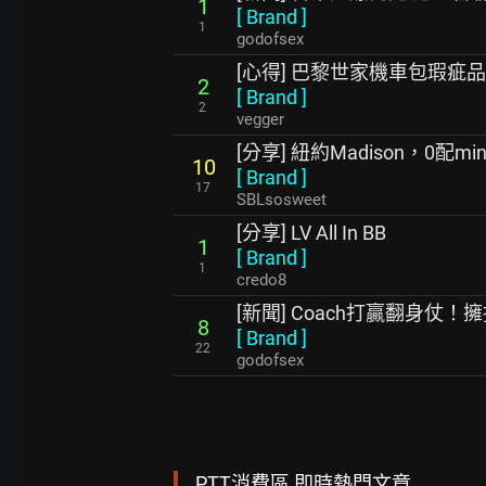
1
[
Brand
]
1
godofsex
[心得] 巴黎世家機車包瑕疵
2
[
Brand
]
2
vegger
[分享] 紐約Madison，0配mini 
10
[
Brand
]
17
SBLsosweet
[分享] LV All In BB
1
[
Brand
]
1
credo8
[新聞] Coach打贏翻身仗！
8
[
Brand
]
22
godofsex
PTT消費區 即時熱門文章