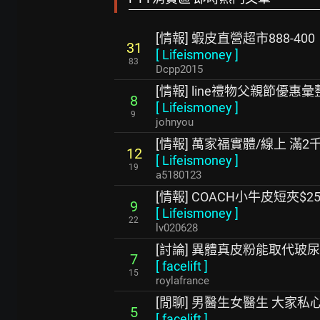
[情報] 蝦皮直營超市888-400
31
[
Lifeismoney
]
83
Dcpp2015
[情報] line禮物父親節優惠彙
8
[
Lifeismoney
]
9
johnyou
[情報] 萬家福實體/線上 滿2
12
[
Lifeismoney
]
19
a5180123
[情報] COACH小牛皮短夾$25
9
[
Lifeismoney
]
22
lv020628
[討論] 異體真皮粉能取代玻
7
[
facelift
]
15
roylafrance
[閒聊] 男醫生女醫生 大家
5
[
facelift
]