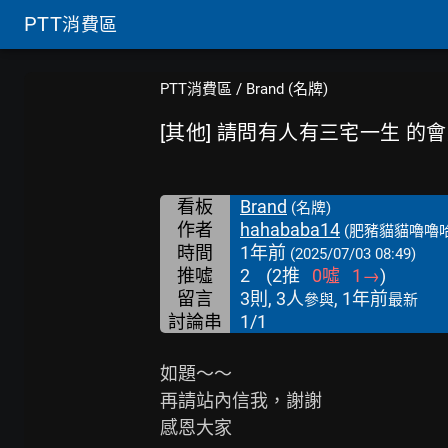
PTT
消費區
PTT消費區
/
Brand (名牌)
[其他] 請問有人有三宅一生 的
看板
Brand
(名牌)
作者
hahababa14
(肥豬貓貓嚕嚕哈
時間
1年前
(2025/07/03 08:49)
推噓
2
(
2
推
0
噓
1
→
)
留言
3則, 3人
, 1年前
參與
最新
討論串
1/1
如題～～

再請站內信我，謝謝

感恩大家
