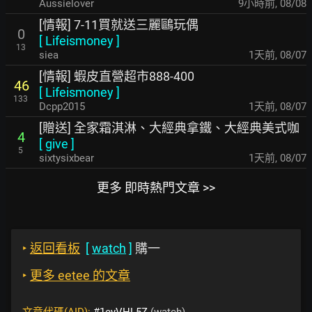
Aussielover
9小時前
,
08/08
[情報] 7-11買就送三麗鷗玩偶
0
[
Lifeismoney
]
13
siea
1天前
,
08/07
[情報] 蝦皮直營超市888-400
46
[
Lifeismoney
]
133
Dcpp2015
1天前
,
08/07
[贈送] 全家霜淇淋、大經典拿鐵、大經典美式咖
4
[
give
]
5
sixtysixbear
1天前
,
08/07
更多 即時熱門文章 >>
‣
返回看板
[
watch
]
購一
‣
更多 eetee 的文章
文章代碼(AID):
#1eyVHL5Z
(watch)