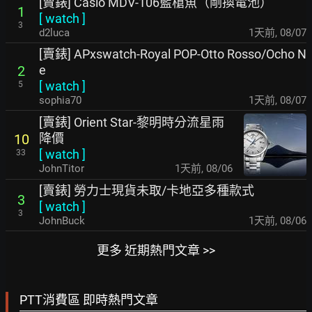
[賣錶] Casio MDV-106藍槍魚（剛換電池）
1
[
watch
]
3
d2luca
1天前
,
08/07
[賣錶] APxswatch-Royal POP-Otto Rosso/Ocho N
e
2
[
watch
]
5
sophia70
1天前
,
08/07
[賣錶] Orient Star-黎明時分流星雨
降價
10
[
watch
]
33
JohnTitor
1天前
,
08/06
[賣錶] 勞力士現貨未取/卡地亞多種款式
3
[
watch
]
3
JohnBuck
1天前
,
08/06
更多 近期熱門文章 >>
PTT消費區 即時熱門文章