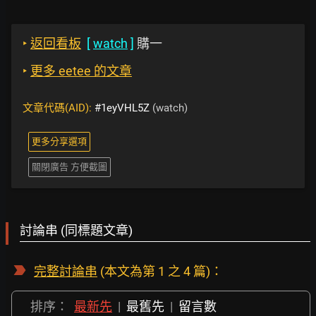
‣
返回看板
[
watch
]
購一
‣
更多 eetee 的文章
文章代碼(AID):
#1eyVHL5Z
(watch)
更多分享選項
關閉廣告 方便截圖
討論串 (同標題文章)
完整討論串
(本文為第 1 之 4 篇)：
排序：
最新先
|
最舊先
|
留言數