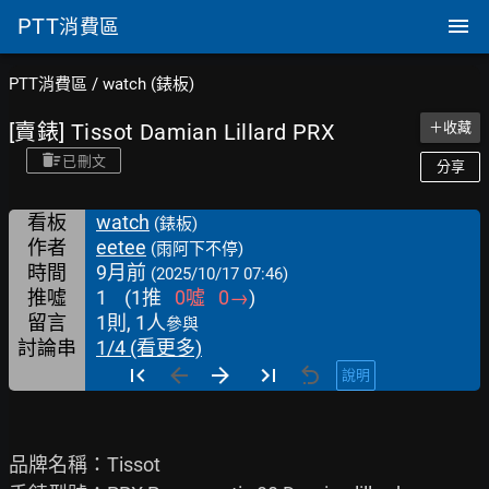
PTT
消費區
PTT消費區
/
watch (錶板)
[賣錶] Tissot Damian Lillard PRX
＋收藏
已刪文
分享
看板
watch
(錶板)
作者
eetee
(雨阿下不停)
時間
9月前
(2025/10/17 07:46)
推噓
1
(
1
推
0
噓
0
→
)
留言
1則, 1人
參與
討論串
1/4 (看更多)
說明
品牌名稱：Tissot
