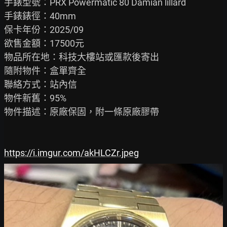
手錶型號：PRX Powermatic 80 Damian lillard

手錶錶徑：40mm

保卡年份：2025/09

欲售金額：17500元

物品所在地：科技大樓站或匯款後寄出

隨附物件：盒單齊全

聯絡方式：站內信

物件新舊：95%

物件描述：原廠保固，附一條原廠膠帶

https://i.imgur.com/akHLCZr.jpeg