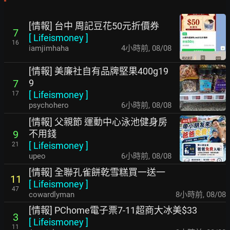
[情報] 台中 周記豆花50元折價券
7
[
Lifeismoney
]
16
iamjimhaha
4小時前
,
08/08
[情報] 美廉社自有品牌堅果400g19
9
7
[
Lifeismoney
]
17
psychohero
6小時前
,
08/08
[情報] 父親節 運動中心泳池健身房
不用錢
9
[
Lifeismoney
]
21
upeo
6小時前
,
08/08
[情報] 全聯孔雀餅乾雪糕買一送一
11
[
Lifeismoney
]
47
cowardlyman
8小時前
,
08/08
[情報] PChome電子票7-11超商大冰美$33
3
[
Lifeismoney
]
11