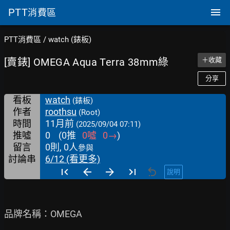
PTT
消費區
PTT消費區
/
watch (錶板)
[賣錶] OMEGA Aqua Terra 38mm綠
＋收藏
分享
看板
watch
(錶板)
作者
roothsu
(Root)
時間
11月前
(2025/09/04 07:11)
推噓
0
(
0
推
0
噓
0
→
)
留言
0則, 0人
參與
討論串
6/12 (看更多)
說明
品牌名稱：OMEGA
