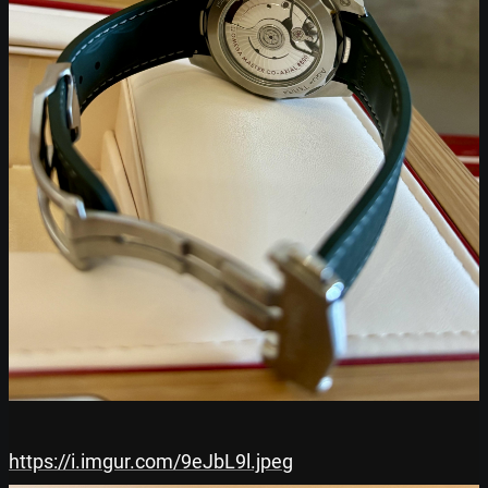
https://i.imgur.com/9eJbL9l.jpeg