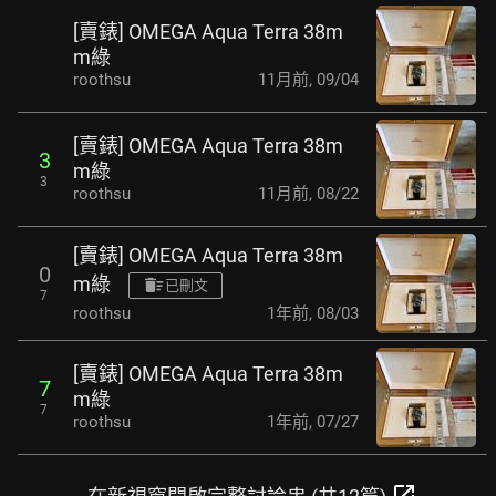
[賣錶] OMEGA Aqua Terra 38m
m綠
roothsu
11月前
,
09/04
[賣錶] OMEGA Aqua Terra 38m
3
m綠
3
roothsu
11月前
,
08/22
[賣錶] OMEGA Aqua Terra 38m
0
m綠
已刪文
7
roothsu
1年前
,
08/03
[賣錶] OMEGA Aqua Terra 38m
7
m綠
7
roothsu
1年前
,
07/27
open_in_new