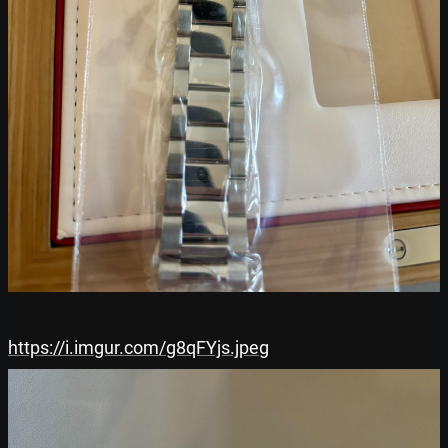
https://i.imgur.com/g8qFYjs.jpeg