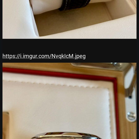
https://i.imgur.com/NvqkIcM.jpeg