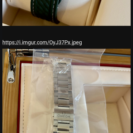
https://i.imgur.com/OyJ37Px.jpeg