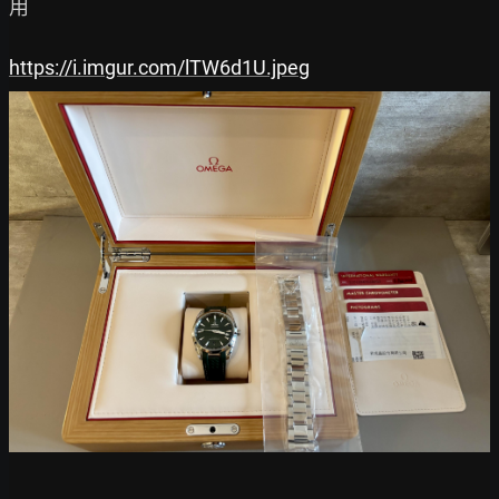
用

https://i.imgur.com/lTW6d1U.jpeg