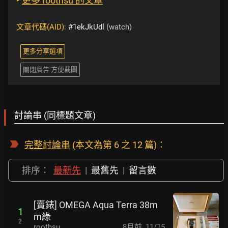
‣
更多 roothsu 的文章
文章代碼(AID):
#1ekJkUdl
(watch)
更多分享選項
關閉廣告 方便截圖
討論串 (同標題文章)
完整討論串
(本文為第 6 之 12 篇)：
排序：
最新先
|
最舊先
|
留言數
[賣錶] OMEGA Aqua Terra 38m
1
m綠
2
roothsu
8月前
,
11/15