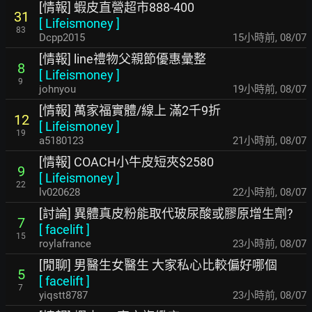
[情報] 蝦皮直營超市888-400
31
[
Lifeismoney
]
83
Dcpp2015
15小時前
,
08/07
[情報] line禮物父親節優惠彙整
8
[
Lifeismoney
]
9
johnyou
19小時前
,
08/07
[情報] 萬家福實體/線上 滿2千9折
12
[
Lifeismoney
]
19
a5180123
21小時前
,
08/07
[情報] COACH小牛皮短夾$2580
9
[
Lifeismoney
]
22
lv020628
22小時前
,
08/07
[討論] 異體真皮粉能取代玻尿酸或膠原增生劑?
7
[
facelift
]
15
roylafrance
23小時前
,
08/07
[閒聊] 男醫生女醫生 大家私心比較偏好哪個
5
[
facelift
]
7
yiqstt8787
23小時前
,
08/07