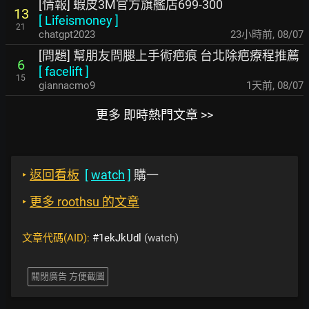
[情報] 蝦皮3M官方旗艦店699-300
13
[
Lifeismoney
]
21
chatgpt2023
23小時前
,
08/07
[問題] 幫朋友問腿上手術疤痕 台北除疤療程推薦
6
[
facelift
]
15
giannacmo9
1天前
,
08/07
更多 即時熱門文章 >>
‣
返回看板
[
watch
]
購一
‣
更多 roothsu 的文章
文章代碼(AID):
#1ekJkUdl
(watch)
關閉廣告 方便截圖