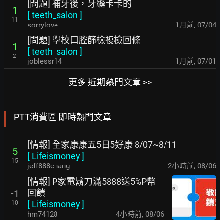
[問題] 補牙後，牙縫卡卡的
1
[
teeth_salon
]
11
sorrylove
1月前
,
07/04
[問題] 學校口腔篩檢複檢回條
1
[
teeth_salon
]
2
joblessr14
1月前
,
07/01
更多 近期熱門文章 >>
PTT消費區 即時熱門文章
[情報] 全家康康五5日5好康 8/07~8/11
5
[
Lifeismoney
]
15
jeff888chang
2小時前
,
08/06
[情報] P家電鬍刀滿5888送5%P幣
回饋
-1
[
Lifeismoney
]
10
hm74128
4小時前
,
08/06