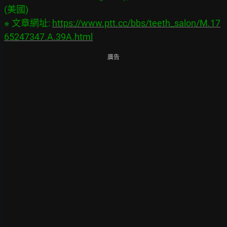
(美國)

※ 文章網址: 
https://www.ptt.cc/bbs/teeth_salon/M.17
65247347.A.39A.html
廣告