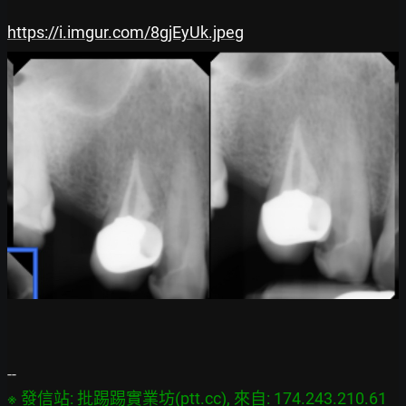
https://i.imgur.com/8gjEyUk.jpeg
※ 發信站: 批踢踢實業坊(ptt.cc), 來自: 174.243.210.61 