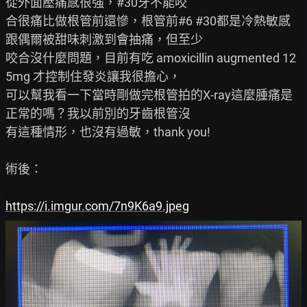
從外面壓痛感很強，#30牙不能咬

合很痛比做根管前還慘，根管前#6 #30都是冷熱敏感
跟偶爾被甜味刺激到會抽痛，但至少

咬合沒什麼問題，目前有吃 amoxicillin augmented 12
5mg 才控制住發炎讓我很擔心，

可以幫我看一下當時剛做完根管拍的X-ray這麼腫痛是
正常的嗎？我以前別的牙齒根管沒

有這種情形，也沒有過敏，thank you!

術後：

https://i.imgur.com/7n9K6a9.jpeg