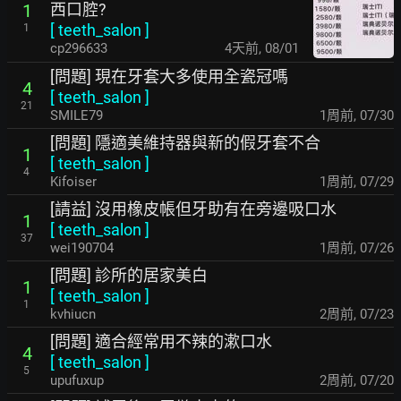
西口腔?
1
[
teeth_salon
]
1
cp296633
4天前
,
08/01
[問題] 現在牙套大多使用全瓷冠嗎
4
[
teeth_salon
]
21
SMILE79
1周前
,
07/30
[問題] 隱適美維持器與新的假牙套不合
1
[
teeth_salon
]
4
Kifoiser
1周前
,
07/29
[請益] 沒用橡皮帳但牙助有在旁邊吸口水
1
[
teeth_salon
]
37
wei190704
1周前
,
07/26
[問題] 診所的居家美白
1
[
teeth_salon
]
1
kvhiucn
2周前
,
07/23
[問題] 適合經常用不辣的漱口水
4
[
teeth_salon
]
5
upufuxup
2周前
,
07/20