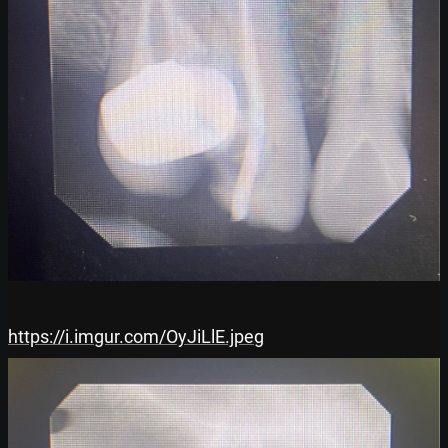
https://i.imgur.com/OyJiLlE.jpeg