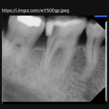
https://i.imgur.com/wY5ODgp.jpeg