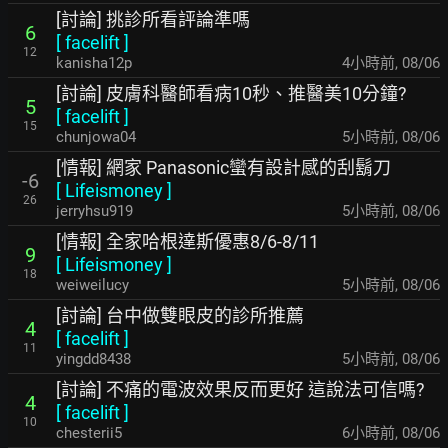
[討論] 挑診所看評論準嗎
6
[
facelift
]
12
kanisha12p
4小時前
,
08/06
[討論] 皮膚科醫師看病10秒、推醫美10分鐘?
5
[
facelift
]
15
chunjowa04
5小時前
,
08/06
[情報] 網家 Panasonic蠻有設計感的刮鬍刀
-6
[
Lifeismoney
]
26
jerryhsu919
5小時前
,
08/06
[情報] 全家哈根達斯優惠8/6-8/11
9
[
Lifeismoney
]
18
weiweilucy
5小時前
,
08/06
[討論] 台中做雙眼皮的診所推薦
4
[
facelift
]
11
yingdd8438
5小時前
,
08/06
[討論] 不痛的電波效果反而更好 這說法可信嗎?
4
[
facelift
]
10
chesterii5
6小時前
,
08/06