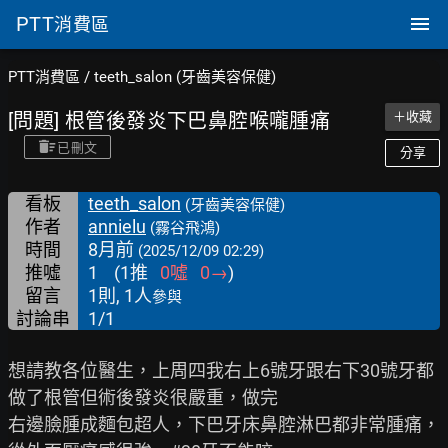
PTT
消費區
PTT消費區
/
teeth_salon (牙齒美容保健)
[問題] 根管後發炎下巴鼻腔喉嚨腫痛
＋收藏
已刪文
分享
看板
teeth_salon
(牙齒美容保健)
作者
annielu
(霧谷飛鴻)
時間
8月前
(2025/12/09 02:29)
推噓
1
(
1
推
0
噓
0
→
)
留言
1則, 1人
參與
討論串
1/1
想請教各位醫生，上周四我右上6號牙跟右下30號牙都
做了根管但術後發炎很嚴重，做完

右邊臉腫成麵包超人，下巴牙床鼻腔淋巴都非常腫痛，