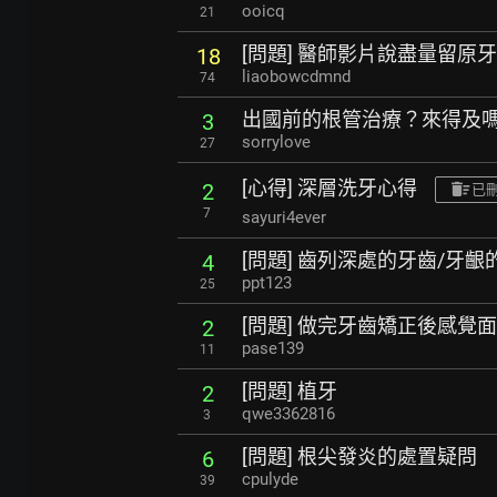
ooicq
21
[問題] 醫師影片說盡量留原
18
liaobowcdmnd
74
出國前的根管治療？來得及
3
sorrylove
27
[心得] 深層洗牙心得
2
已
7
sayuri4ever
[問題] 齒列深處的牙齒/牙
4
ppt123
25
[問題] 做完牙齒矯正後感覺
2
pase139
11
[問題] 植牙
2
qwe3362816
3
[問題] 根尖發炎的處置疑問
6
cpulyde
39