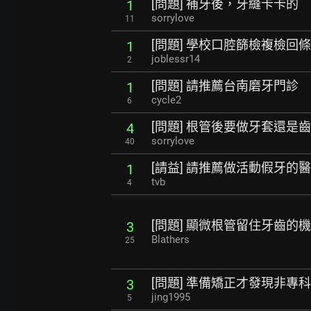
[問題] 補牙後，牙縫卡卡的
1
sorrylove
11
[問題] 學校口腔篩檢複檢回條
1
joblessr14
2
[問題] 請推薦台南磨牙門診
1
cycle2
6
[問題] 根管後要做牙套還是
4
sorrylove
40
[請益] 請推薦做活動假牙的醫
1
tvb
4
[問題] 顯微根管留住牙齒的
3
Blathers
25
[問題] 準備矯正才發現非專
3
jing1995
5