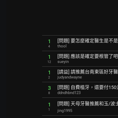
[問題] 要怎麼確定醫生是不
1
thool
4
[問題] 應該是確定要根管了
1
sueyin
12
[請益] 請推薦台南東區好牙醫
1
judyandwayne
2
[問題] 自費植牙，還要付15
3
ddndhbnd123
8
[問題] 天母牙醫推薦和玉/
1
1
jing1995