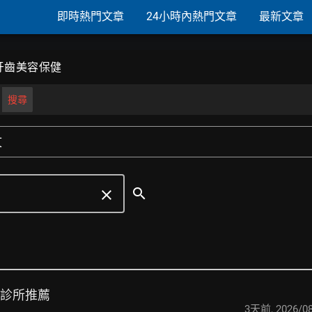
即時熱門文章
24小時內熱門文章
最新文章
牙齒美容保健
搜尋
文
search
clear
牙診所推薦
3天前
,
2026/08