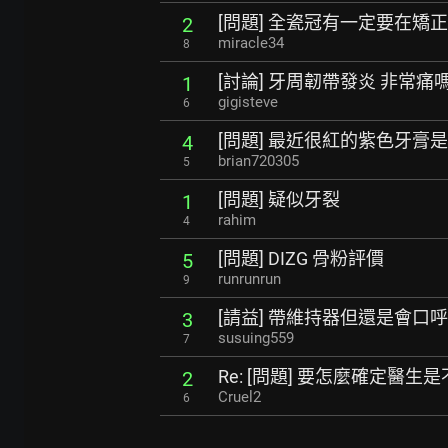
[問題] 全瓷冠有一定要在矯
2
miracle34
8
[討論] 牙周韌帶發炎 非常痛
1
gigisteve
6
[問題] 最近很紅的紫色牙膏
4
brian720305
5
[問題] 疑似牙裂
1
rahim
4
[問題] DIZG 骨粉評價
5
runrunrun
9
[請益] 帶維持器但還是會口
3
susuing559
7
Re: [問題] 要怎麼確定醫
2
Cruel2
6