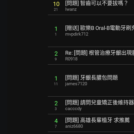
[問題] 智齒可以不要拔嗎？
10
Iwanz
21
[贈送] 歐樂B Oral-B電動牙
1
mvpdirk712
1
Re: [問題] 根管治療牙齦出現
2
R0918
9
[問題] 牙齦長膿包問題
1
james7120
11
[問題] 請問兒童矯正後維持
2
cacccdy
3
[問題] 高雄長輩植牙 求推薦
4
aniz6680
7