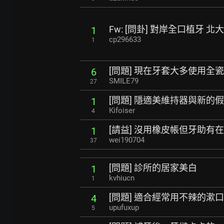
Fw: [問卦] 對岸全口植牙 北大
1
cp296633
1
[問題] 現在牙套大多使用全
6
SMILE79
27
[問題] 隱適美維持器與新的
1
Kifoiser
4
[請益] 沒用橡皮帳但牙助有
1
wei190704
37
[問題] 診所的居家美白
1
kvhiucn
1
[問題] 適合經常用不辣的漱
4
upufuxup
5