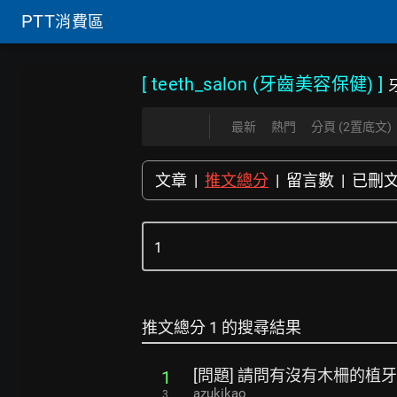
PTT
消費區
[ teeth_salon (牙齒美容保健)
]
最新
熱門
分頁 (2置底文)
文章
|
推文總分
|
留言數
|
已刪
推文總分 1 的搜尋結果
[問題] 請問有沒有木柵的植
1
azukikao
3