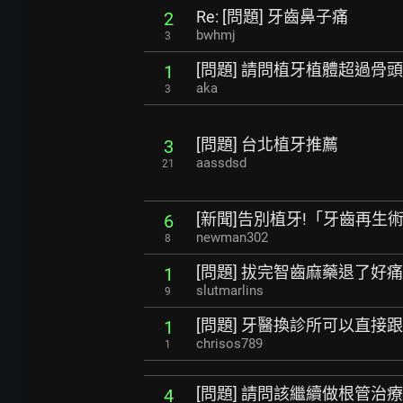
Re: [問題] 牙齒鼻子痛
2
bwhmj
3
[問題] 請問植牙植體超過骨
1
aka
3
[問題] 台北植牙推薦
3
aassdsd
21
[新聞]告別植牙!「牙齒再生
6
newman302
8
[問題] 拔完智齒麻藥退了好痛
1
slutmarlins
9
[問題] 牙醫換診所可以直接
1
chrisos789
1
[問題] 請問該繼續做根管治
4