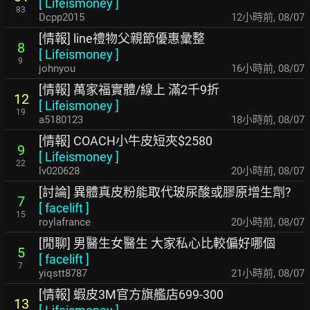
[
Lifeismoney
]
83
Dcpp2015
12小時前
,
08/07
[情報] line禮物父親節優惠彙整
8
[
Lifeismoney
]
9
johnyou
16小時前
,
08/07
[情報] 萬家福實體/線上 滿2千9折
12
[
Lifeismoney
]
19
a5180123
18小時前
,
08/07
[情報] COACH小牛皮短夾$2580
9
[
Lifeismoney
]
22
lv020628
20小時前
,
08/07
[討論] 異體真皮粉能取代玻尿酸或膠原增生劑?
7
[
facelift
]
15
roylafrance
20小時前
,
08/07
[閒聊] 男醫生女醫生 大家私心比較偏好哪個
5
[
facelift
]
7
yiqstt8787
21小時前
,
08/07
[情報] 蝦皮3M官方旗艦店699-300
13