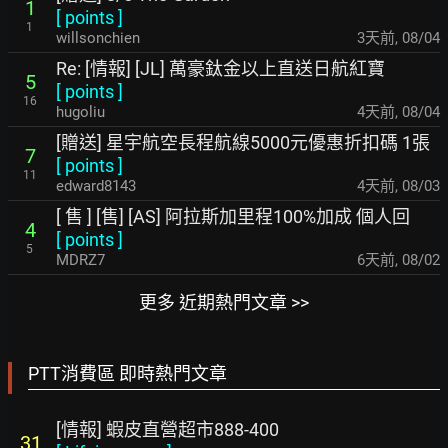
1
[
points
]
1
willsonchien
3天前
,
08/04
Re: [情報] [JL] 萬豪鈦金以上直送日航紅寶
5
[
points
]
16
hugoliu
4天前
,
08/04
[贈送] 星宇航空長程航線5000元優惠折扣碼 1張
7
[
points
]
11
edward8143
4天前
,
08/03
[ 售 ] [售] [AS] 阿拉斯加里程100%加成 個人回
4
[
points
]
5
MDRZ7
6天前
,
08/02
更多 近期熱門文章 >>
PTT消費區 即時熱門文章
[情報] 蝦皮直營超市888-400
31