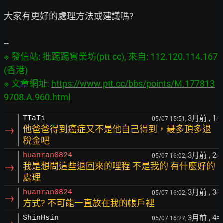
大家有更好的處理方法或建議嗎?

※ 發信站: 批踢踢實業坊(ptt.cc), 來自: 112.120.114.167 
(香港)

※ 文章網址: 
https://www.ptt.cc/bbs/points/M.177813
9708.A.960.html
3月前
, 1
TTaTi
05/07 15:51,
F
→
他爸爸得到癌症又不是他自己得到，最多頂多退
稅金吧
3月前
, 2
huanran0824
05/07 16:02,
F
→
我是想問這些退回來的哩程 不是我的 有什麼好的
處理
3月前
, 3
huanran0824
05/07 16:02,
F
→
方式? 不可能一直放在我的帳戶裡
3月前
, 4
ShinHsin
05/07 16:27,
F