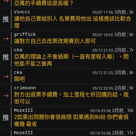
→
亞萬的手續費這麼高喔？
3月前
, 5
Vinccc
05/07 17:59,
F
推
讓他自己賣給別人 名單費用他出 這樣應該比較合
理
3月前
, 6
griffick
05/07 18:02,
F
→
讓對方自己去改票改期賣別人即可
2月前
, 7
cka
05/12 21:33,
F
推
亞萬的理論上不會過期（一直有里程入帳），問
他能不能之後再
2月前
, 8
cka
05/12 21:33,
F
→
開吧
2月前
, 9
crimsonn
05/12 23:39,
F
→
對方出退票手續費，加上里程七折回購的話，我
很可以
2月前
, 10
MozeIII
05/16 03:38,
F
推
2如果出問題你會很麻煩 如果遇到糾紛 你們會很
複雜 最省
2月前
, 11
MozeIII
05/16 03:38,
F