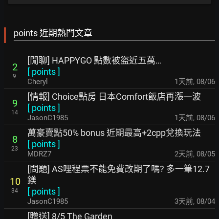
points 近期熱門文章
[閒聊] HAPPYGO 點數被盜近五萬…
2
[
points
]
9
Cheryl
1天前
,
08/06
[情報] Choice點房 日本Comfort飯店再漲一波
9
[
points
]
14
JasonC1985
1天前
,
08/06
萬豪賣點50% bonus 近期最高+2cpp兌換玩法
8
[
points
]
23
MDRZ7
2天前
,
08/05
[問題] AS哩程票不能免費改期了嗎? 多一筆12.7
鎂
10
[
points
]
34
JasonC1985
3天前
,
08/04
[贈送] 8/5 The Garden