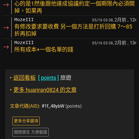
→
心的是1然後跟他達成協議約定一個期限內必須開
掉，如果再
2月前
, 12
MozeIII
05/16 03:38,
F
→
有修改要求要收費 另一個方法是打折回購 7～85
折再扣掉
2月前
, 13
MozeIII
05/16 03:38,
F
→
所有成本+一個名單的錢
‣
返回看板
[
points
]
旅遊
‣
更多 huanran0824 的文章
文章代碼(AID):
#1f_48ybW
(points)
更多分享選項
關閉廣告 方便截圖