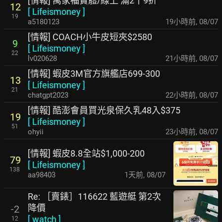
[情報] 萬家福實體/線上 滿2千9折
12
[
Lifeismoney
]
19
a5180123
19小時前
,
08/07
[情報] COACH小牛皮短夾$2580
9
[
Lifeismoney
]
22
lv020628
21小時前
,
08/07
[情報] 蝦皮3M官方旗艦店699-300
13
[
Lifeismoney
]
21
chatgpt2023
22小時前
,
08/07
[情報] 酷澎會員買光泉保久乳48入$375
19
[
Lifeismoney
]
51
ohyii
23小時前
,
08/07
[情報] 蝦皮8.8全站$1,000-200
79
[
Lifeismoney
]
138
aa98403
1天前
,
08/07
Re: ［賣錶］116622 藍遊艇 第2次
降價
-2
[
watch
]
12