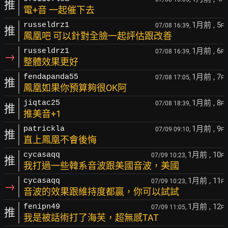
推
電+音 一起催下去
1月前
, 5
russeldrz1
07/08 16:39,
F
推
鳳凰吧 可以針對全臉一起評估跟改善
1月前
, 6
russeldrz1
07/08 16:39,
F
→
整體效果更好
1月前
, 7
fendapanda55
07/08 17:05,
F
推
鳳凰如果你預算夠很OK阿
1月前
, 8
jiqtac25
07/08 18:39,
F
推
推美音+1
1月前
, 9
patrickla
07/09 09:10,
F
推
直上鳳凰不會後悔
1月前
, 10
cycasaqq
07/09 10:23,
F
推
我打過一些韓系音波跟美國音波，美國
1月前
, 11
cycasaqq
07/09 10:23,
F
→
音波的效果跟維持度都贏，你可以試試
1月前
, 12
fenipn49
07/09 11:05,
F
推
我是被話術打了海芙，超無感TAT