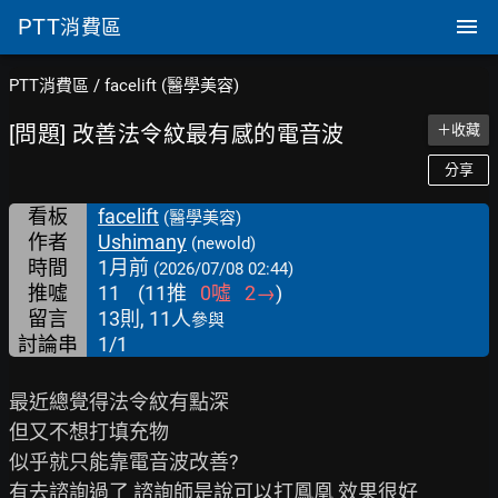
PTT
消費區
PTT消費區
/
facelift (醫學美容)
[問題] 改善法令紋最有感的電音波
＋收藏
分享
看板
facelift
(醫學美容)
作者
Ushimany
(newold)
時間
1月前
(2026/07/08 02:44)
推噓
11
(
11
推
0
噓
2
→
)
留言
13則, 11人
參與
討論串
1/1
最近總覺得法令紋有點深

但又不想打填充物

似乎就只能靠電音波改善?

有去諮詢過了 諮詢師是說可以打鳳凰 效果很好
