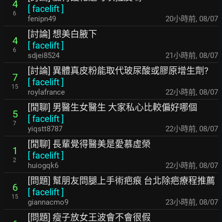
4
[
facelift
]
6
fenipn49
20小時前
,
08/07
[討論] 想美白腋下
4
[
facelift
]
6
sdjei8524
21小時前
,
08/07
[討論] 異體真皮粉能取代玻尿酸或膠原增生劑?
7
[
facelift
]
15
roylafrance
22小時前
,
08/07
[閒聊] 男醫生女醫生 大家私心比較偏好哪個
5
[
facelift
]
7
yiqstt8787
22小時前
,
08/07
[閒聊] 長輩覺得醫美是愛慕虛榮
1
[
facelift
]
2
huiogqk6
22小時前
,
08/07
[問題] 幫朋友問腿上手術疤痕 台北除疤療程推薦
6
[
facelift
]
15
giannacmo9
23小時前
,
08/07
[問題] 瘦子放女王波會不會很假