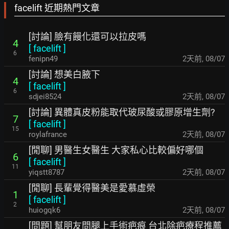
facelift 近期熱門文章
[討論] 臉有饅化還可以拉皮嗎
4
[
facelift
]
6
fenipn49
2天前
,
08/07
[討論] 想美白腋下
4
[
facelift
]
6
sdjei8524
2天前
,
08/07
[討論] 異體真皮粉能取代玻尿酸或膠原增生劑?
7
[
facelift
]
15
roylafrance
2天前
,
08/07
[閒聊] 男醫生女醫生 大家私心比較偏好哪個
6
[
facelift
]
11
yiqstt8787
2天前
,
08/07
[閒聊] 長輩覺得醫美是愛慕虛榮
1
[
facelift
]
2
huiogqk6
2天前
,
08/07
[問題] 幫朋友問腿上手術疤痕 台北除疤療程推薦