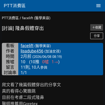
PTT
消費區
PTT消費區
/
facelift (醫學美容)
[討論] 隆鼻假體穿出
＋收藏
分享
看板
facelift
(醫學美容)
作者
lisadube456
(加油女孩)
時間
2月前
(2026/06/08 08:19)
推噓
10
(
10
推
0
噓
1
→
)
留言
11則, 10人
參與
討論串
1/1
爬文看了幾篇假體穿出的分享文

真的看得心驚膽跳

目前在考慮二段式隆鼻

醫師推薦用Goretex
