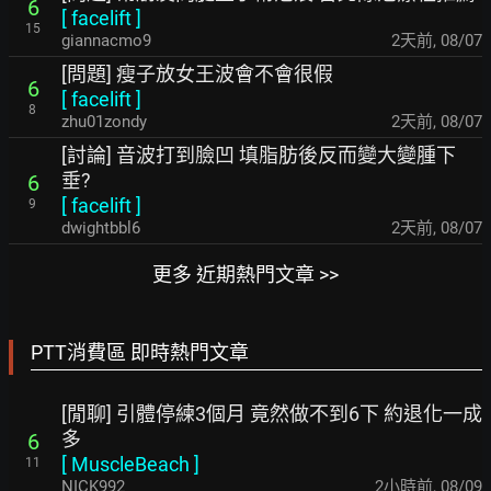
6
[
facelift
]
15
giannacmo9
2天前
,
08/07
[問題] 瘦子放女王波會不會很假
6
[
facelift
]
8
zhu01zondy
2天前
,
08/07
[討論] 音波打到臉凹 填脂肪後反而變大變腫下
垂?
6
[
facelift
]
9
dwightbbl6
2天前
,
08/07
更多 近期熱門文章 >>
PTT消費區 即時熱門文章
[閒聊] 引體停練3個月 竟然做不到6下 約退化一成
多
6
[
MuscleBeach
]
11
NICK992
2小時前
,
08/09