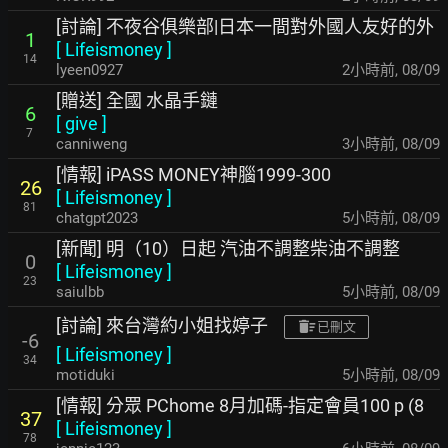
[討論] 不夜谷俱樂部|日本一間對外國人友好的外
1
[
Lifeismoney
]
14
lyeen0927
2小時前
,
08/09
[贈送] 全國 水晶手鏈
6
[
give
]
7
canniweng
3小時前
,
08/09
[情報] iPASS MONEY神腦1999-300
26
[
Lifeismoney
]
81
chatgpt2023
5小時前
,
08/09
[新聞] 明（10）日起 汽油不調整柴油不調整
0
[
Lifeismoney
]
23
saiulbb
5小時前
,
08/09
[討論] 來台灣約小姐找婷子
已刪文
-6
[
Lifeismoney
]
34
motiduki
5小時前
,
08/09
[情報] 分眾 PChome 8月加碼-指定會員100 p (8
37
[
Lifeismoney
]
78