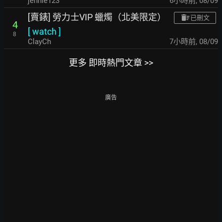
jennie123
6小時前
,
08/09
[賣錶] 勞力士VIP 蠟燭（北美限定）
已刪文
4
[
watch
]
8
ClayCh
7小時前
,
08/09
更多 即時熱門文章 >>
廣告