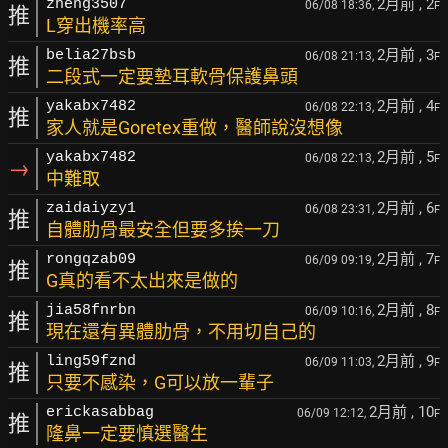
2月前
, 2
zheng3507
06/08 18:36,
F
推
L穿出機率高
2月前
, 3
belia27bsb
06/08 21:13,
F
推
二段式一定要墊耳軟骨保護鼻頭
2月前
, 4
yakabx7482
06/08 22:13,
F
推
家人就是Goretex重做，醫師說沒想像
2月前
, 5
yakabx7482
06/08 22:13,
F
→
中難取
2月前
, 6
zaidaiyzy1
06/08 23:31,
F
推
自體肋骨最安全但要多挨一刀
2月前
, 7
rongqzab09
06/09 09:19,
F
推
G真的看不太出來是做的
2月前
, 8
jia58fnrbn
06/09 10:16,
F
推
現在還有異體肋骨，不用切自己的
2月前
, 9
ling59fznd
06/09 11:03,
F
推
只要不感染，G可以放一輩子
2月前
, 10
erickasabbag
06/09 12:12,
F
推
隆鼻一定要慎選醫生