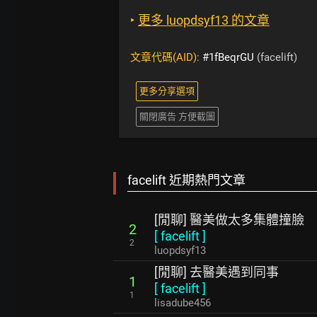
‣
更多 luopdsyf13 的文章
文章代碼(AID):
#1fBeqrGU
(facelift)
更多分享選項
關閉廣告 方便截圖
facelift 近期熱門文章
[閒聊] 醫美做太多集體撞臉
2
[
facelift
]
2
luopdsyf13
[閒聊] 去醫美遇到同事
1
[
facelift
]
1
lisadube456