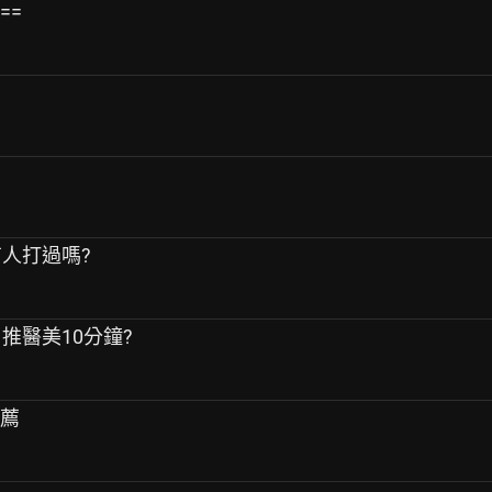
==
體有人打過嗎?
、推醫美10分鐘?
推薦