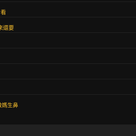
看看
來還要
做媽生鼻