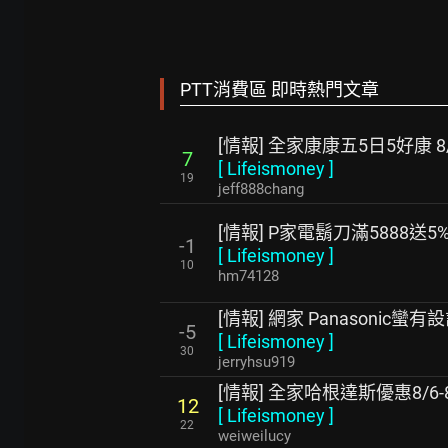
PTT消費區 即時熱門文章
[情報] 全家康康五5日5好康 8/
7
[
Lifeismoney
]
19
jeff888chang
[情報] P家電鬍刀滿5888送5
-1
[
Lifeismoney
]
10
hm74128
[情報] 網家 Panasonic
-5
[
Lifeismoney
]
30
jerryhsu919
[情報] 全家哈根達斯優惠8/6-8
12
[
Lifeismoney
]
22
weiweilucy