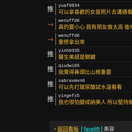
yuaf9834
推
可以拿喜歡的女星照片去溝通
wenuffd6
→
真的要小心 我有朋友做太高 後
wenuffd6
→
重修拿出來
yinh9335
推
醫生美感是關鍵
qiudwi85
推
我覺得鼻頭比山根重要
sabravmvn6
推
可以先打玻尿酸試水溫看看
yingefs5
推
我也很怕變成納美人 所以堅持
‣
返回看板
[
facelift
]
美容