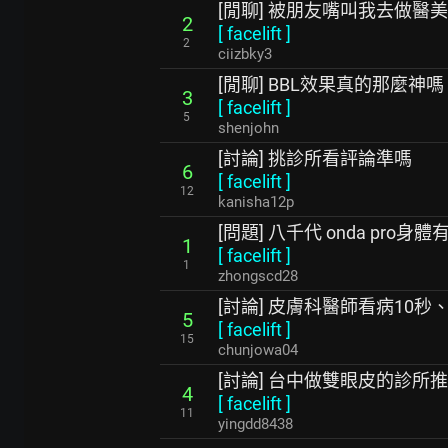
[閒聊] 被朋友嘴叫我去做醫美
2
[
facelift
]
2
ciizbky3
[閒聊] BBL效果真的那麼神嗎
3
[
facelift
]
5
shenjohn
[討論] 挑診所看評論準嗎
6
[
facelift
]
12
kanisha12p
[問題] 八千代 onda pro身
1
[
facelift
]
1
zhongscd28
[討論] 皮膚科醫師看病10秒
5
[
facelift
]
15
chunjowa04
[討論] 台中做雙眼皮的診所
4
[
facelift
]
11
yingdd8438