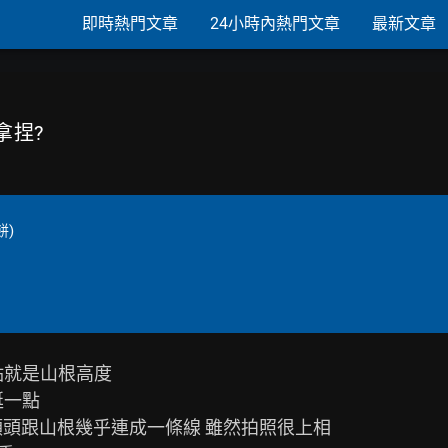
即時熱門文章
24小時內熱門文章
最新文章
拿捏?
餅)
就是山根高度

一點

額頭跟山根幾乎連成一條線 雖然拍照很上相
