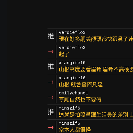
verdieflo3
推
現在好多網美額頭都快跟鼻子
verdieflo3
→
起了
xiangite16
推
山根高度要看眉骨 眉骨不高硬
xiangite16
→
山根 就會變阿凡達
emilychang1
→
寧願自然也不要假
minszif6
推
這就是拍照鼻跟生活鼻的差別 
minszif6
→
常本人都很怪