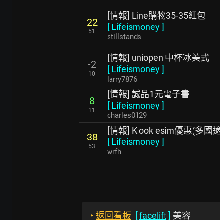
[情報] Line購物35-35紅包
22
[
Lifeismoney
]
51
stillstands
[情報] uniopen 中杯冰美式
-2
[
Lifeismoney
]
10
larry7876
[情報] 誠品1元電子書
8
[
Lifeismoney
]
11
charles0129
[情報] Klook esim優惠(多國
38
[
Lifeismoney
]
53
wrfh
‣
返回看板
[
facelift
]
美容