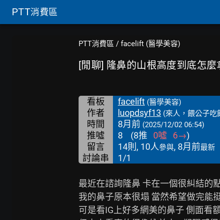
PTT
消費區
PTT消費區
/
facelift (醫學美容)
[閒聊] 隆鼻的山根高度到底怎麼
看板
facelift
(醫學美容)
作者
luopdsyf13
(來人，餵公子吃
時間
8月前
(2025/12/02 06:54)
推噓
8
(
8
推
0
噓
6
→
)
留言
14則, 10人
, 8月前
參與
最新
討論串
1/1
最近在諮詢隆鼻 卡在一個很糾結的點
我的鼻子原本很塌 當然希望做完能挺
可是看IG上好多網美的鼻子 側面看