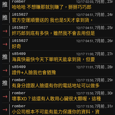
7月前
, 23
romber
12/17 02:03,
F
推
哈哈哈 不想賺那就別賺了，掰掰巧巧郎
7月前
, 24
i015027
12/17 04:51,
F
推
官方空運順豐送的 我也是5天才拿到貨，
7月前
, 25
i015027
12/17 04:51,
F
→
奸巧郎到底有多快，雖然我不會去用但是
7月前
, 26
i015027
12/17 04:51,
F
→
好奇
7月前
, 27
s85409
12/17 11:00,
F
推
海真快最快今天下單明天能拿到貨，但要
7月前
, 28
s85409
12/17 11:01,
F
→
證件+人臉我也會猶豫
7月前
, 29
romber
12/17 15:50,
F
推
有身分證跟人臉還有你的電話地址可以做多
7月前
, 30
romber
12/17 15:50,
F
→
壞事XD？這還有人敢用心臟很大顆喔，這種
7月前
, 31
romber
12/17 15:50,
F
→
小公司根本不可能有能力保護你的資料，資