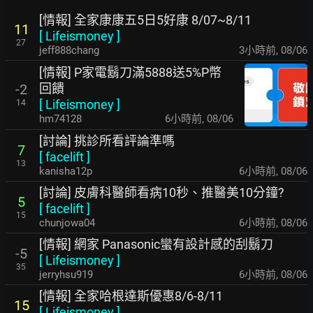
[情報] 全家康康五5日5好康 8/07~8/11
11
[
Lifeismoney
]
27
jeff888chang
3小時前
,
08/06
[情報] P家電鬍刀滿5888送5%P幣
回饋
-2
[
Lifeismoney
]
14
hm74128
6小時前
,
08/06
[討論] 挑診所看評論準嗎
7
[
facelift
]
13
kanisha12p
6小時前
,
08/06
[討論] 皮膚科醫師看病10秒、推醫美10分鐘?
5
[
facelift
]
15
chunjowa04
6小時前
,
08/06
[情報] 網家 Panasonic蠻有設計感的刮鬍刀
-5
[
Lifeismoney
]
35
jerryhsu919
6小時前
,
08/06
[情報] 全家哈根達斯優惠8/6-8/11
15
[
Lifeismoney
]