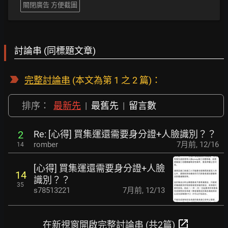
關閉廣告 方便截圖
討論串 (同標題文章)
完整討論串
(本文為第 1 之 2 篇)：
排序：
最新先
|
最舊先
|
留言數
Re: [心得] 買集運還需要身分證+人臉識別？？
2
romber
7月前
,
12/16
14
[心得] 買集運還需要身分證+人臉
14
識別？？
35
s78513221
7月前
,
12/13
open_in_new
在新視窗開啟完整討論串 (共2篇)