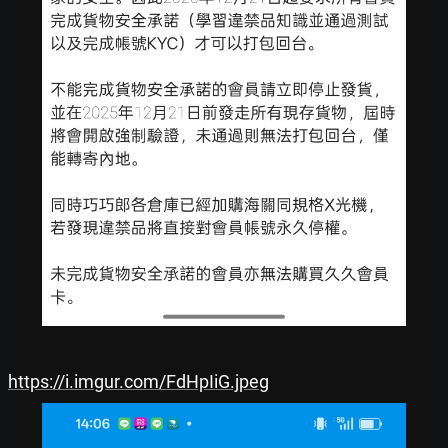
https://i.imgur.com/FdHpIiG.jpeg