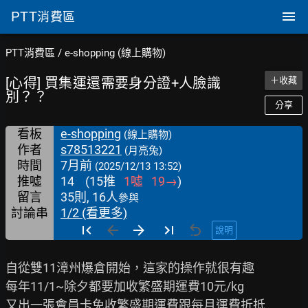
PTT
消費區
PTT消費區
/
e-shopping (線上購物)
[心得] 買集運還需要身分證+人臉識
＋收藏
別？？
分享
看板
e-shopping
(線上購物)
作者
s78513221
(月亮兔)
時間
7月前
(2025/12/13 13:52)
推噓
14
(
15
推
1
噓
19
→
)
留言
35則, 16人
參與
討論串
1/2 (看更多)
說明
自從雙11漳州爆倉開始，這家的操作就很有趣

每年11/1~除夕都要加收繁盛期運費10元/kg

又出一張會員卡免收繁盛期運費跟每月運費折抵
