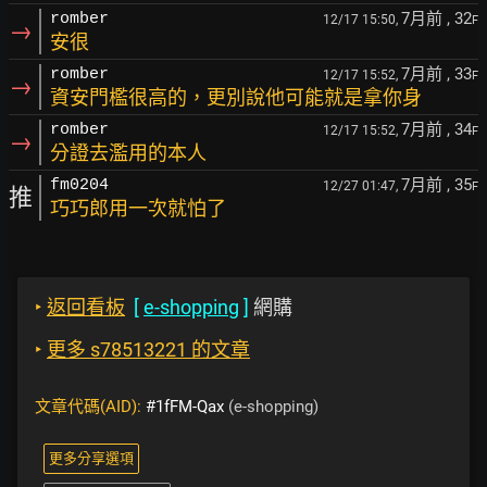
7月前
, 32
romber
12/17 15:50,
F
→
安很
7月前
, 33
romber
12/17 15:52,
F
→
資安門檻很高的，更別說他可能就是拿你身
7月前
, 34
romber
12/17 15:52,
F
→
分證去濫用的本人
7月前
, 35
fm0204
12/27 01:47,
F
推
巧巧郎用一次就怕了
‣
返回看板
[
e-shopping
]
網購
‣
更多 s78513221 的文章
文章代碼(AID):
#1fFM-Qax
(e-shopping)
更多分享選項