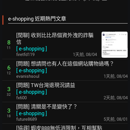
e-shopping 近期熱門文章
[閒聊] 收到比比昂個資外洩的詐騙
信
8
[
e-shopping
]
11
firetfd119
1天前
,
08/04
[問題] 想請問也有人在這個網站購物過嗎？
6
[
e-shopping
]
12
evanishsoul
1天前
,
08/04
[問題] TW台灣退現況請益
3
[
e-shopping
]
32
fx600
2天前
,
08/04
[問題] 清關是不是變快了？
3
[
e-shopping
]
18
future8689
5天前
,
08/01
[協尋] 蝦皮888無低消限制，互相幫點