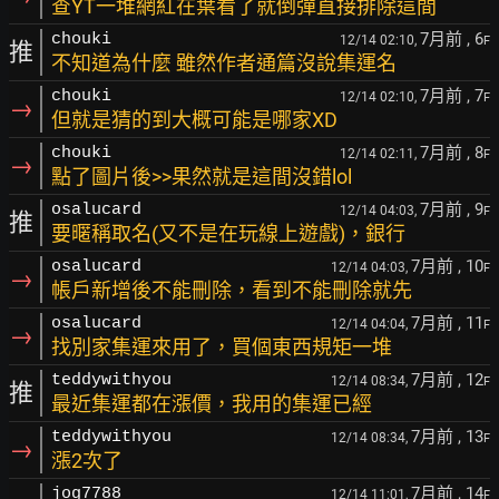
查YT一堆網紅在葉看了就倒彈直接排除這間
7月前
, 6
chouki
12/14 02:10,
F
推
不知道為什麼 雖然作者通篇沒說集運名
7月前
, 7
chouki
12/14 02:10,
F
→
但就是猜的到大概可能是哪家XD
7月前
, 8
chouki
12/14 02:11,
F
→
點了圖片後>>果然就是這間沒錯lol
7月前
, 9
osalucard
12/14 04:03,
F
推
要暱稱取名(又不是在玩線上遊戲)，銀行
7月前
, 10
osalucard
12/14 04:03,
F
→
帳戶新增後不能刪除，看到不能刪除就先
7月前
, 11
osalucard
12/14 04:04,
F
→
找別家集運來用了，買個東西規矩一堆
7月前
, 12
teddywithyou
12/14 08:34,
F
推
最近集運都在漲價，我用的集運已經
7月前
, 13
teddywithyou
12/14 08:34,
F
→
漲2次了
7月前
, 14
jog7788
12/14 11:01,
F