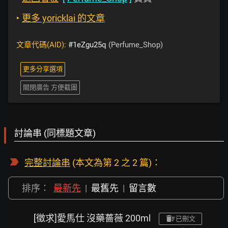
‣
更多 yoricklai 的文章
文章代碼(AID):
#1eZgu25q
(Perfume_Shop)
更多分享選項
關閉廣告 方便截圖
討論串 (同標題文章)
完整討論串
(本文為第 2 之 2 篇)：
排序：
最新先
|
最舊先
|
留言數
[徵求]愛馬仕 沒藥薔薇 200ml
已刪文