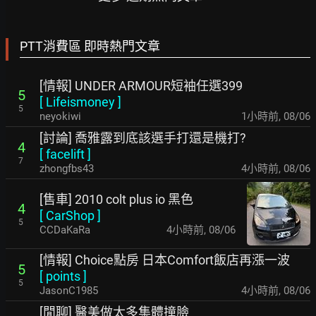
PTT消費區 即時熱門文章
[情報] UNDER ARMOUR短袖任選399
5
[
Lifeismoney
]
5
neyokiwi
1小時前
,
08/06
[討論] 喬雅露到底該選手打還是機打?
4
[
facelift
]
7
zhongfbs43
4小時前
,
08/06
[售車] 2010 colt plus io 黑色
4
[
CarShop
]
5
CCDaKaRa
4小時前
,
08/06
[情報] Choice點房 日本Comfort飯店再漲一波
5
[
points
]
5
JasonC1985
4小時前
,
08/06
[閒聊] 醫美做太多集體撞臉