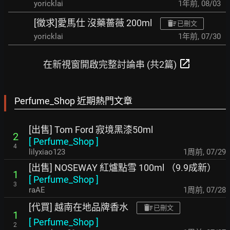
yoricklai
1年前
,
08/03
[徵求]愛馬仕 沒藥薔薇 200ml
已刪文
yoricklai
1年前
,
07/30
open_in_new
在新視窗開啟完整討論串 (共2篇)
Perfume_Shop 近期熱門文章
[出售] Tom Ford 寂境黑漆50ml
2
[
Perfume_Shop
]
4
lilyxiao123
1周前
,
07/29
[出售] NOSEWAY 紅爐點雪 100ml （9.9成新）
1
[
Perfume_Shop
]
3
raAE
1周前
,
07/28
[代買] 越南在地品牌香水
已刪文
1
[
Perfume_Shop
]
2