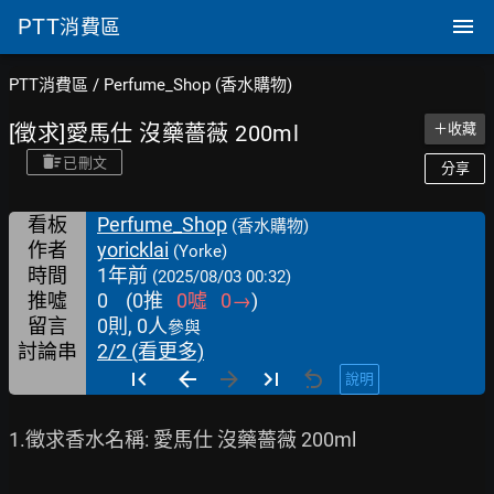
PTT
消費區
PTT消費區
/
Perfume_Shop (香水購物)
[徵求]愛馬仕 沒藥薔薇 200ml
＋收藏
已刪文
分享
看板
Perfume_Shop
(香水購物)
作者
yoricklai
(Yorke)
時間
1年前
(2025/08/03 00:32)
推噓
0
(
0
推
0
噓
0
→
)
留言
0則, 0人
參與
討論串
2/2 (看更多)
說明
1.徵求香水名稱: 愛馬仕 沒藥薔薇 200ml
