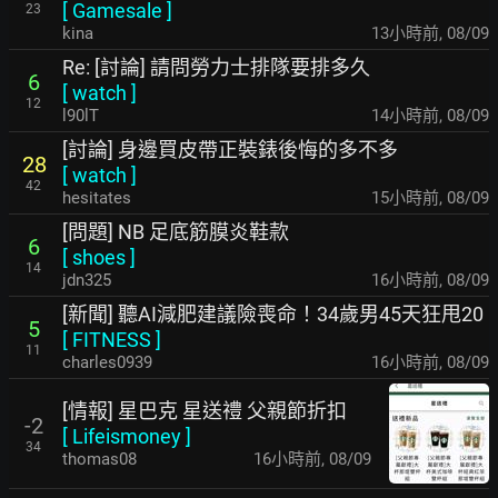
[
Gamesale
]
23
kina
13小時前
,
08/09
Re: [討論] 請問勞力士排隊要排多久
6
[
watch
]
12
l90lT
14小時前
,
08/09
[討論] 身邊買皮帶正裝錶後悔的多不多
28
[
watch
]
42
hesitates
15小時前
,
08/09
[問題] NB 足底筋膜炎鞋款
6
[
shoes
]
14
jdn325
16小時前
,
08/09
[新聞] 聽AI減肥建議險喪命！34歲男45天狂甩20
5
[
FITNESS
]
11
charles0939
16小時前
,
08/09
[情報] 星巴克 星送禮 父親節折扣
-2
[
Lifeismoney
]
34
thomas08
16小時前
,
08/09