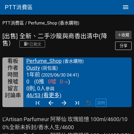
PTT
消費區
PTT消費區
/
Perfume_Shop (香水購物)
[出售] 全新、二手沙龍與商香出清中(降
＋收藏
售）
已刪文
分享
看板
Perfume_Shop
(香水購物)
作者
Qusty
(荷包蛋)
時間
1年前
(2025/06/30 04:41)
推噓
0
(
0
推
0
噓
0
→
)
留言
0則, 0人
參與
討論串
46/53 (看更多)
說明
L’Artisan Parfumeur 阿蒂仙 玫瑰追憶 100ml/4600/10
0%全新未拆封/香水人生/4600
