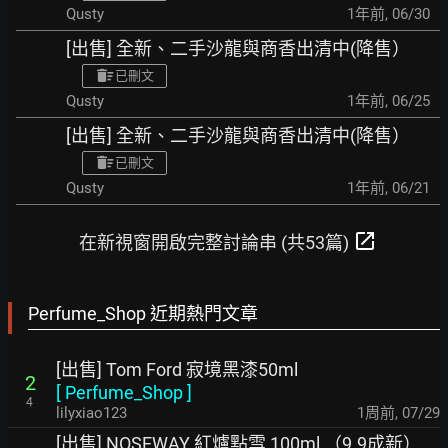
Qusty
1年前
,
06/30
[出售] 全新、二手沙龍與商香出清中(降售）
已刪文
Qusty
1年前
,
06/25
[出售] 全新、二手沙龍與商香出清中(降售）
已刪文
Qusty
1年前
,
06/21
open_in_new
在新視窗開啟完整討論串 (共53篇)
Perfume_Shop 近期熱門文章
[出售] Tom Ford 寂境黑漆50ml
2
[
Perfume_Shop
]
4
lilyxiao123
1周前
,
07/29
[出售] NOSEWAY 紅爐點雪 100ml （9.9成新）