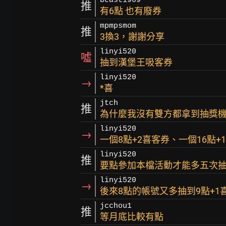
beast1969
推
有6點 也有廢券
mpmpsmom
推
3換3，謝謝分享
linyi520
噓
抽到漢堡王吸客券
linyi520
→
*喜
jtch
推
為什麼我沒有雙方都拿到抽獎
linyi520
→
一個8點+2喜客券、一個16點+
linyi520
推
要點參加本檔活動才能多五次
linyi520
→
後來8點的帳號又多抽到9點+1
jcchou1
推
等月底比較有點