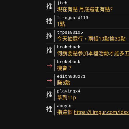
jtch
推
現在有點 月底還能有點?
fireguard119
推
1點
tmpss90105
推
今天抽還行，兩帳10點換30點
brokeback
推
何謂要點參加本檔活動才能多
brokeback
→
機會？
edith938271
→
賺5點
playingx4
推
拿到11p
annyor
推
指這個
https://i.imgur.com/Ids