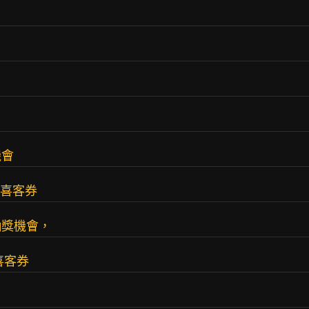
機會
1喜客券
抽獎機會，
喜客券