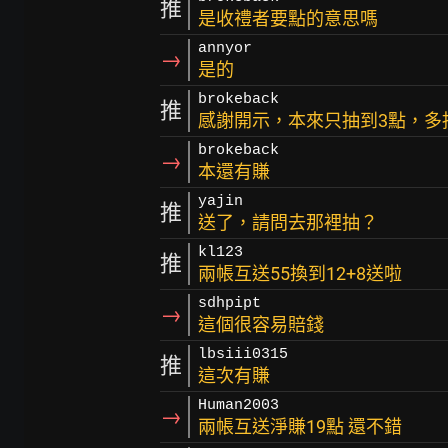
推
是收禮者要點的意思嗎
annyor
→
是的
brokeback
推
感謝開示，本來只抽到3點，多
brokeback
→
本還有賺
yajin
推
送了，請問去那裡抽？
kl123
推
兩帳互送55換到12+8送啦
sdhpipt
→
這個很容易賠錢
lbsiii0315
推
這次有賺
Human2003
→
兩帳互送淨賺19點 還不錯