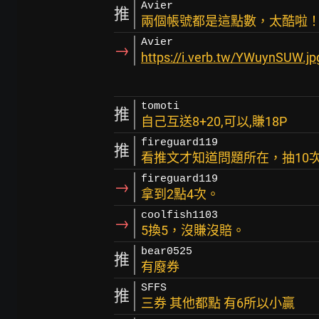
Avier
推
兩個帳號都是這點數，太酷啦
Avier
→
https://i.verb.tw/YWuynSUW.jp
tomoti
推
自己互送8+20,可以,賺18P
fireguard119
推
看推文才知道問題所在，抽10
fireguard119
→
拿到2點4次。
coolfish1103
→
5換5，沒賺沒賠。
bear0525
推
有廢券
SFFS
推
三券 其他都點 有6所以小贏