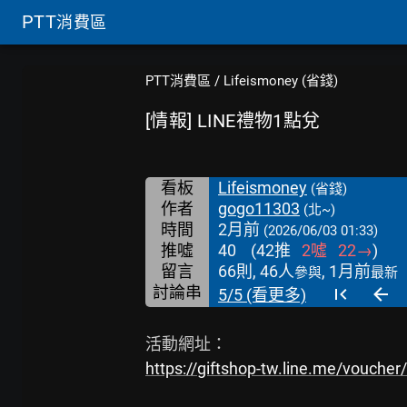
PTT
消費區
PTT消費區
/
Lifeismoney (省錢)
[情報] LINE禮物1點兌
看板
Lifeismoney
(省錢)
作者
gogo11303
(北~)
時間
2月前
(2026/06/03 01:33)
推噓
40
(
42
推
2
噓
22
→
)
留言
66則, 46人
, 1月前
參與
最新
討論串
5/5 (看更多)
https://giftshop-tw.line.me/vouche