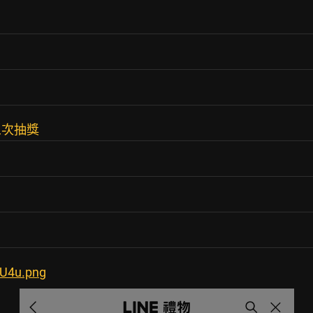
五次抽獎
xU4u.png