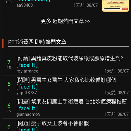
138
aa98403
1天前
,
08/07
更多 近期熱門文章 >>
PTT消費區 即時熱門文章
[討論] 異體真皮粉能取代玻尿酸或膠原增生劑?
7
[
facelift
]
15
roylafrance
1天前
,
08/07
[閒聊] 男醫生女醫生 大家私心比較偏好哪個
5
[
facelift
]
7
yiqstt8787
1天前
,
08/07
[問題] 幫朋友問腿上手術疤痕 台北除疤療程推薦
6
[
facelift
]
15
giannacmo9
1天前
,
08/07
[問題] 瘦子放女王波會不會很假
6
[
facelift
]