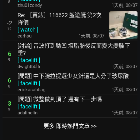
8
zhu01zondy
1天前
,
08/07
Re: ［賣錶］116622 藍遊艇 第2次
降價
-2
[
watch
]
12
earhsu
1天前
,
08/07
[討論] 音波打到臉凹 填脂肪後反而變大變腫下
垂?
6
[
facelift
]
9
dwightbbl6
1天前
,
08/07
[問題] 中下臉拉提選少女針還是大分子玻尿酸
6
[
facelift
]
8
erickasabbag
1天前
,
08/07
[問題] 微整做到頂了 還有下一步嗎
3
[
facelift
]
9
adalinelin
1天前
,
08/07
更多 即時熱門文章 >>