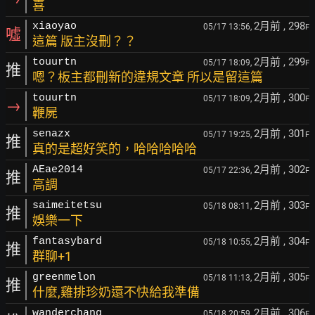
喜
2月前
, 298
xiaoyao
05/17 13:56,
F
噓
這篇 版主沒刪？？
2月前
, 299
touurtn
05/17 18:09,
F
推
嗯？板主都刪新的違規文章 所以是留這篇
2月前
, 300
touurtn
05/17 18:09,
F
→
鞭屍
2月前
, 301
senazx
05/17 19:25,
F
推
真的是超好笑的，哈哈哈哈哈
2月前
, 302
AEae2014
05/17 22:36,
F
推
高調
2月前
, 303
saimeitetsu
05/18 08:11,
F
推
娛樂一下
2月前
, 304
fantasybard
05/18 10:55,
F
推
群聊+1
2月前
, 305
greenmelon
05/18 11:13,
F
推
什麼,雞排珍奶還不快給我準備
2月前
, 306
wanderchang
05/18 20:59,
F