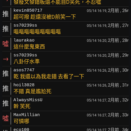
發廢文發錯板還不能自D笑死，不忍噓
2月前
, 26
kevin850717
05/14 16:19,
F
推
超可撥 趁還沒被D前笑一下
2月前
, 27
ss70239ss
05/14 16:19,
F
推
嘔嘔嘔嘔嘔嘔嘔嘔嘔
2月前
, 28
laurakao
05/14 16:20,
F
噓
這什麼鬼東西
2月前
, 29
ss70239ss
05/14 16:20,
F
→
八卦仔水準
2月前
, 30
asos7747
05/14 16:26,
F
推
乾 我還以為我走錯 去看了一下
2月前
, 31
hoil3028
05/14 16:26,
F
推
不錯 真是尷尬死
2月前
, 32
AlwaysMissU
05/14 16:27,
F
推
幹 笑死
2月前
, 33
MaxMillian
05/14 16:27,
F
噓
可憐哪
2月前
, 34
eco100
05/14 16:27,
F