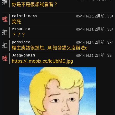
推
你是不是很想試看看？
2月前
, 35
raistlin349
05/14 16:30,
F
噓
笑死
2月前
, 36
zsp9081a
05/14 16:31,
F
推
？？？
2月前
, 37
podoioco
05/14 16:34,
F
推
樓主應該很尷尬...明知發錯又沒辦法d
2月前
, 38
JaegwonKim
05/14 16:35,
F
噓
https://i.mopix.cc/ldUbMC.jpg