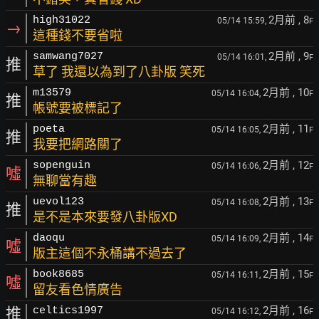
2月前
, 8
high31022
05/14 15:59,
F
→
這種錢不要省啦
2月前
, 9
samwang7027
05/14 16:01,
F
推
草了 我還以為到了八卦版 笑死
2月前
, 10
m13579
05/14 16:04,
F
推
帳號要被標記了
2月前
, 11
poeta
05/14 16:05,
F
推
我要把網路關了
2月前
, 12
sopenguin
05/14 16:06,
F
噓
無聊當有趣
2月前
, 13
uevol123
05/14 16:08,
F
推
是不是本來要發八卦版XD
2月前
, 14
daoqu
05/14 16:09,
F
噓
版主這個不永桶講不過去了
2月前
, 15
book8685
05/14 16:11,
F
噓
留友看色情廣告
2月前
, 16
推
celtics1997
05/14 16:12,
F