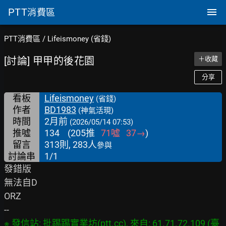
PTT
消費區
PTT消費區
/
Lifeismoney (省錢)
[討論] 甲甲的後花園
＋收藏
分享
看板
Lifeismoney
(省錢)
作者
BD1983
(神氣活現)
時間
2月前
(2026/05/14 07:53)
推噓
134
(
205
推
71
噓
37
→
)
留言
313則, 283人
參與
討論串
1/1
發錯版

無法自D

ORZ

※ 發信站: 批踢踢實業坊(ptt.cc), 來自: 61.71.72.109 (臺