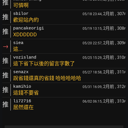
推
可憐啊
2月前
, 307
sbilor
05/18 23:44,
F
推
歡迎站內約
2月前
, 308
pancakeorigi
05/19 13:15,
F
推
XDDDDDD
2月前
, 309
siea
05/20 22:57,
F
→
這...
2月前
, 310
vozisland
05/25 15:29,
F
推
這下省下以後的留言字數了
2月前
, 311
senazx
05/27 18:58,
F
推
說省錢還真的省錢 哈哈哈哈哈
2月前
, 312
kamihio
05/31 16:09,
F
推
這錢不要省
2月前
, 313
li72716
06/02 06:15,
F
推
居然還在