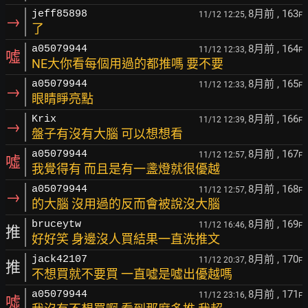
8月前
, 163
jeff85898
11/12 12:25,
F
→
了
8月前
, 164
a05079944
11/12 12:33,
F
噓
NE大你看每個用過的都推嗎 要不要
8月前
, 165
a05079944
11/12 12:33,
F
→
眼睛睜亮點
8月前
, 166
Krix
11/12 12:39,
F
→
盤子有沒有大腦 可以想想看
8月前
, 167
a05079944
11/12 12:57,
F
噓
我覺得有 而且是有一盞燈就很優越
8月前
, 168
a05079944
11/12 12:57,
F
→
的大腦 沒用過的反而會被說沒大腦
8月前
, 169
bruceytw
11/12 16:46,
F
推
好好笑 身邊沒人買結果一直洗推文
8月前
, 170
jack42107
11/12 20:37,
F
推
不想買就不要買 一直噓是噓出優越嗎
8月前
, 171
a05079944
11/12 23:16,
F
噓