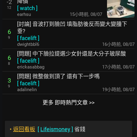
降價
-2
[
watch
]
12
earhsu
15小時前
,
08/07
[討論] 音波打到臉凹 填脂肪後反而變大變腫下
垂?
6
[
facelift
]
9
dwightbbl6
16小時前
,
08/07
[問題] 中下臉拉提選少女針還是大分子玻尿酸
6
[
facelift
]
8
erickasabbag
17小時前
,
08/07
[問題] 微整做到頂了 還有下一步嗎
3
[
facelift
]
9
adalinelin
19小時前
,
08/07
更多 即時熱門文章 >>
‣
返回看板
[
Lifeismoney
]
省錢