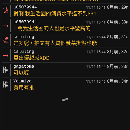
8月前
, 29
a05079944
11/11 15:41,
F
噓
對啊 我生活圈的消費水平達不到331
8月前
, 30
a05079944
11/11 15:41,
F
→
1 罵我生活圈的人也是水平蠻高的
8月前
, 31
csluling
11/11 15:44,
F
噓
是多窮，推文有人買個螢幕掛燈也能
8月前
, 32
csluling
11/11 15:44,
F
→
買出優越感XDD
8月前
, 33
gagatoma
11/11 15:44,
F
推
可以喔
8月前
, 34
Yoimiya
11/11 15:46,
F
推
有用有推
廣告