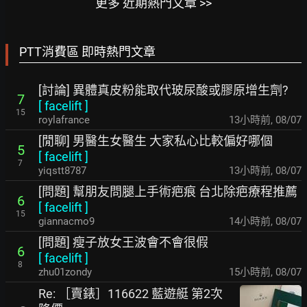
更多 近期熱門文章 >>
PTT消費區 即時熱門文章
[討論] 異體真皮粉能取代玻尿酸或膠原增生劑?
7
[
facelift
]
15
roylafrance
13小時前
,
08/07
[閒聊] 男醫生女醫生 大家私心比較偏好哪個
5
[
facelift
]
7
yiqstt8787
13小時前
,
08/07
[問題] 幫朋友問腿上手術疤痕 台北除疤療程推薦
6
[
facelift
]
15
giannacmo9
14小時前
,
08/07
[問題] 瘦子放女王波會不會很假
6
[
facelift
]
8
zhu01zondy
15小時前
,
08/07
Re: ［賣錶］116622 藍遊艇 第2次