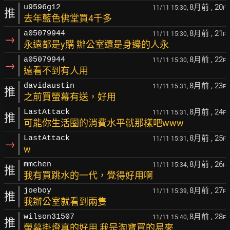
8月前
, 20
u9596g12
11/11 15:30,
F
推
去年藍色佛堂買4千多
8月前
, 21
a05079944
11/11 15:30,
F
→
永遠都是y購 辦公室還是身邊的人永
8月前
, 22
a05079944
11/11 15:30,
F
→
遠看不到有人用
8月前
, 23
davidaustin
11/11 15:31,
F
推
之前買螢幕有送，好用
8月前
, 24
LastAttack
11/11 15:31,
F
推
可能你生活圈的消費水平就那樣吧www
8月前
, 25
LastAttack
11/11 15:31,
F
→
w
8月前
, 26
mmchen
11/11 15:34,
F
推
我有買跳水的一代，覺得好用啊
8月前
, 27
joeboy
11/11 15:39,
F
推
我辦公室就看到兩隻
8月前
, 28
wilson31507
11/11 15:40,
F
推
螢幕掛燈真的好用 我是淘寶買的易來