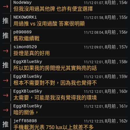
8月前
, 154
NodeWay
11/12 01:07,
F
→
但我沒用過其他牌 也許有便宜選擇
8月前
, 155
NEKOWORKi
11/12 01:58,
F
推
用過推 vs 沒用過酸 答案很明顯
8月前
, 156
p890089
11/12 08:04,
F
推
舊款繼續戰
8月前
, 157
simon0529
11/12 09:01,
F
→
掛燈是真的好用
8月前
, 158
EggXBlueSky
11/12 12:01,
F
推
所以如果我的房間燈光其實夠亮的話
8月前
, 159
EggXBlueSky
11/12 12:01,
F
→
根本不需要對不對，因為我也覺得不
8月前
, 160
EggXBlueSky
11/12 12:01,
F
→
太需要，可能是我沒有覺得我的環境
8月前
, 161
EggXBlueSky
11/12 12:01,
F
→
暗的關係，
8月前
, 162
jeff85898
11/12 12:25,
F
推
手機載測光表 750 lux以上就差不多