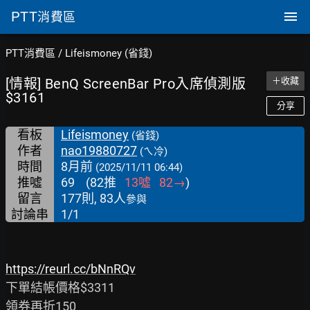
PTT
消費區
PTT消費區
/
Lifeismoney (省錢)
[情報] BenQ ScreenBar Pro入席偵測版
＋收藏
$3161
分享
看板
Lifeismoney
(省錢)
作者
nao19880727
(ㄟ冷)
時間
8月前
(2025/11/11 06:44)
推噓
69
(
82
推
13
噓
82
→
)
留言
177則, 83人
參與
討論串
1/1
https://reurl.cc/bNnRQv
下單結帳價格$3311

領券再折150
