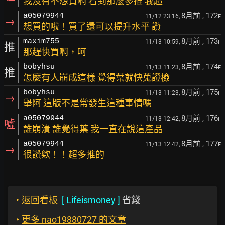
我沒有不想買啊 看到那麼多推 我超
8月前
, 172
a05079944
11/12 23:16,
F
→
想買的啦！買了還可以提升水平 讚
8月前
, 173
maxim755
11/13 10:59,
F
推
那趕快買啊，呵
8月前
, 174
bobyhsu
11/13 11:23,
F
推
怎麼有人崩成這樣 覺得葉就快蒐證檢
8月前
, 175
bobyhsu
11/13 11:23,
F
→
舉阿 這版不是常發生這種事情嗎
8月前
, 176
a05079944
11/13 12:42,
F
噓
誰崩潰 誰覺得葉 我一直在說這產品
8月前
, 177
a05079944
11/13 12:42,
F
→
很讚欸！！超多推的
‣
返回看板
[
Lifeismoney
]
省錢
‣
更多 nao19880727 的文章