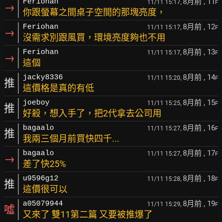
8月前
, 11
Feriohan
11/11 15:17,
F
→
你跟螢幕之間桌子空間的那塊亮度，
8月前
, 12
Feriohan
11/11 15:17,
F
→
沒需求別跟風買，環境亮度夠也不用
8月前
, 13
Feriohan
11/11 15:17,
F
→
這個
8月前
, 14
jacky8336
11/11 15:20,
F
推
這價格是真的有低
8月前
, 15
joeboy
11/11 15:25,
F
推
好殺，想入手了，把2代拿去公司用
8月前
, 16
bagaalo
11/11 15:27,
F
推
我兩三個月前買快四千...
8月前
, 17
bagaalo
11/11 15:27,
F
→
差了快25%
8月前
, 18
u9596g12
11/11 15:28,
F
推
這價很可以
8月前
, 19
a05079944
11/11 15:29,
F
噓
又來了 雙11第二篇 又要被推爆了