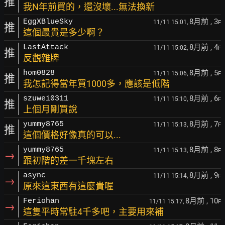
推
我N年前買的，還沒壞...無法換新
8月前
, 3
EggXBlueSky
11/11 15:01,
F
推
這個最貴是多少啊？
8月前
, 4
LastAttack
11/11 15:02,
F
推
反觀雜牌
8月前
, 5
hom0828
11/11 15:06,
F
推
我怎記得當年買1000多，應該是低階
8月前
, 6
szuwei0311
11/11 15:10,
F
推
上個月剛買說
8月前
, 7
yummy8765
11/11 15:13,
F
推
這個價格好像真的可以...
8月前
, 8
yummy8765
11/11 15:13,
F
→
跟初階的差一千塊左右
8月前
, 9
async
11/11 15:14,
F
→
原來這東西有這麼貴喔
8月前
, 10
Feriohan
11/11 15:17,
F
→
這隻平時常駐4千多吧，主要用來補