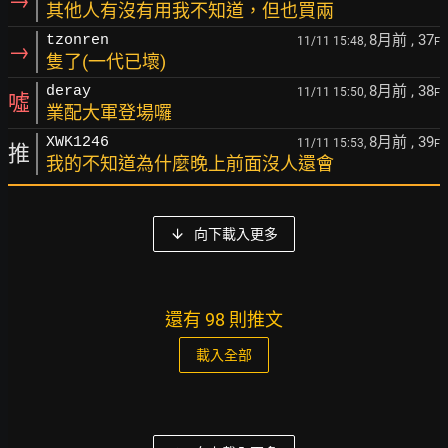
→
其他人有沒有用我不知道，但也買兩
8月前
, 37
tzonren
11/11 15:48,
F
→
隻了(一代已壞)
8月前
, 38
deray
11/11 15:50,
F
噓
業配大軍登場囉
8月前
, 39
XWK1246
11/11 15:53,
F
推
我的不知道為什麼晚上前面沒人還會
向下載入更多
還有 98 則推文
載入全部