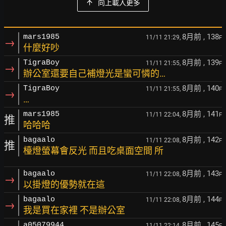
向上載入更多
8月前
, 138
mars1985
11/11 21:29,
F
→
什麼好吵
8月前
, 139
TigraBoy
11/11 21:55,
F
→
辦公室還要自己補燈光是蠻可憐的…
8月前
, 140
TigraBoy
11/11 21:55,
F
→
…
8月前
, 141
mars1985
11/11 22:04,
F
推
哈哈哈
8月前
, 142
bagaalo
11/11 22:08,
F
推
檯燈螢幕會反光 而且吃桌面空間 所
8月前
, 143
bagaalo
11/11 22:08,
F
→
以掛燈的優勢就在這
8月前
, 144
bagaalo
11/11 22:08,
F
→
我是買在家裡 不是辦公室
8月前
, 145
a05079944
11/11 22:14,
F