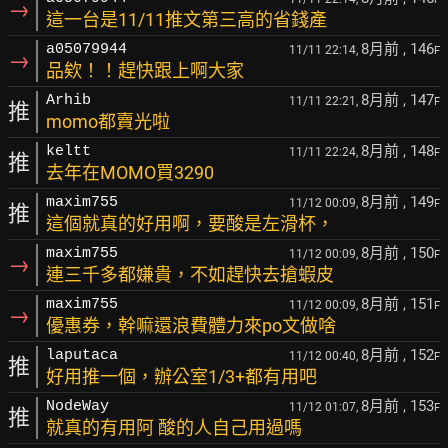
→
這一台是11/11推文第三高的省錢產
8月前
, 146
a05079944
11/11 22:14,
F
→
品欸！！趕快跟上啊大家
8月前
, 147
Arhib
11/11 22:21,
F
推
momo都賣光啦
8月前
, 148
keltt
11/11 22:24,
F
推
去年在MOMO買3290
8月前
, 149
maxim755
11/12 00:09,
F
推
這個就真的好用啊，要酸是左滑杯，
8月前
, 150
maxim755
11/12 00:09,
F
→
連三千多都嫌貴，不如趕快去搶蝦皮
8月前
, 151
maxim755
11/12 00:09,
F
→
優惠券，幹嘛還浪費體力來po文做啥
8月前
, 152
laputaca
11/12 00:40,
F
推
好用推一個，辦公室1/3+都有用吧
8月前
, 153
NodeWay
11/12 01:07,
F
推
就真的有用阿 酸的人自己用過嗎