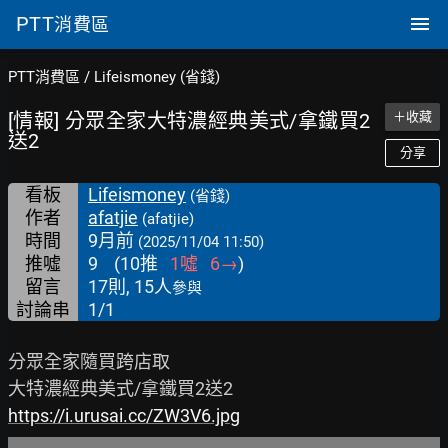
PTT
消費區
PTT消費區
/
Lifeismoney (省錢)
[情報] 分眾全家大特濃經典美式/拿鐵買2
＋收藏
送2
分享
看板
Lifeismoney
(省錢)
作者
afatjie
(afatjie)
時間
9月前
(2025/11/04 11:50)
推噓
9
(
10
推
1
噓
6
→
)
留言
17則, 15人
參與
討論串
1/1
分眾全家隨買跨店取

https://i.urusai.cc/ZW3V6.jpg