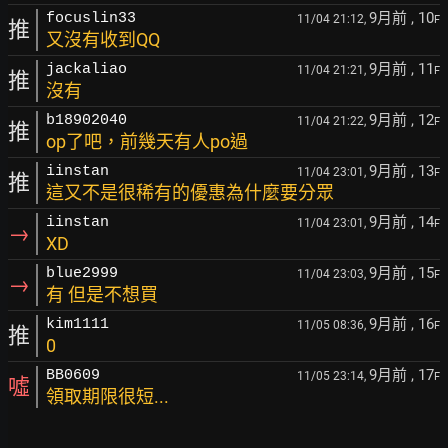
9月前
, 10
focuslin33
11/04 21:12,
F
推
又沒有收到QQ
9月前
, 11
jackaliao
11/04 21:21,
F
推
沒有
9月前
, 12
b18902040
11/04 21:22,
F
推
op了吧，前幾天有人po過
9月前
, 13
iinstan
11/04 23:01,
F
推
這又不是很稀有的優惠為什麼要分眾
9月前
, 14
iinstan
11/04 23:01,
F
→
XD
9月前
, 15
blue2999
11/04 23:03,
F
→
有 但是不想買
9月前
, 16
kim1111
11/05 08:36,
F
推
0
9月前
, 17
BB0609
11/05 23:14,
F
噓
領取期限很短...