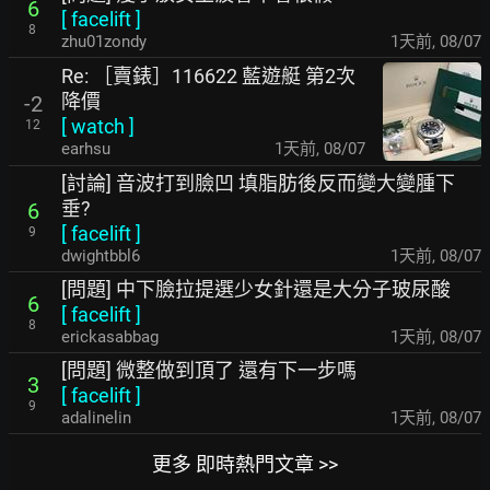
6
[
facelift
]
8
zhu01zondy
1天前
,
08/07
Re: ［賣錶］116622 藍遊艇 第2次
降價
-2
[
watch
]
12
earhsu
1天前
,
08/07
[討論] 音波打到臉凹 填脂肪後反而變大變腫下
垂?
6
[
facelift
]
9
dwightbbl6
1天前
,
08/07
[問題] 中下臉拉提選少女針還是大分子玻尿酸
6
[
facelift
]
8
erickasabbag
1天前
,
08/07
[問題] 微整做到頂了 還有下一步嗎
3
[
facelift
]
9
adalinelin
1天前
,
08/07
更多 即時熱門文章 >>