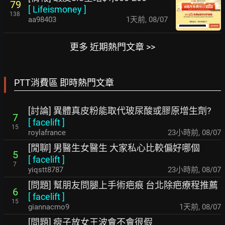
79
[
Lifeismoney
]
138
aa98403
1天前
,
08/07
更多 近期熱門文章 >>
PTT消費區 即時熱門文章
[討論] 異體真皮粉能取代玻尿酸或膠原增生劑?
7
[
facelift
]
15
roylafrance
23小時前
,
08/07
[閒聊] 男醫生女醫生 大家私心比較偏好哪個
5
[
facelift
]
7
yiqstt8787
23小時前
,
08/07
[問題] 幫朋友問腿上手術疤痕 台北除疤療程推薦
6
[
facelift
]
15
giannacmo9
1天前
,
08/07
[問題] 瘦子放女王波會不會很假