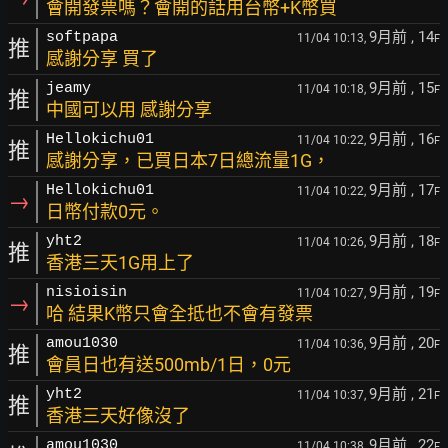
會開發票嗎？會開的話用台幣+K幣買
9月前
, 14
softpapa
11/04 10:13,
F
推
感謝分享 買了
9月前
, 15
jeamy
11/04 10:18,
F
推
中國可以用 感謝分享
9月前
, 16
Hellokichu01
11/04 10:22,
F
推
感謝分享，已買日本7日總流量1G，
9月前
, 17
Hellokichu01
11/04 10:22,
F
→
日幣付款0元。
9月前
, 18
yht2
11/04 10:26,
F
推
香港三天1G用上了
9月前
, 19
nisioisin
11/04 10:27,
F
→
哈 結果K幣只會全抵也不會有發票
9月前
, 20
amou1030
11/04 10:36,
F
推
會員日也有送500mb/1日，0元
9月前
, 21
yht2
11/04 10:37,
F
推
香港三天好像沒了
9月前
, 22
amou1030
11/04 10:38,
F