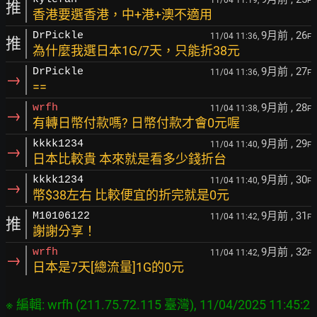
F
推
香港要選香港，中+港+澳不適用
9月前
, 26
DrPickle
11/04 11:36,
F
推
為什麼我選日本1G/7天，只能折38元
9月前
, 27
DrPickle
11/04 11:36,
F
→
==
9月前
, 28
wrfh
11/04 11:38,
F
→
有轉日幣付款嗎? 日幣付款才會0元喔
9月前
, 29
kkkk1234
11/04 11:40,
F
→
日本比較貴 本來就是看多少錢折台
9月前
, 30
kkkk1234
11/04 11:40,
F
→
幣$38左右 比較便宜的折完就是0元
9月前
, 31
M10106122
11/04 11:42,
F
推
謝謝分享！
9月前
, 32
wrfh
11/04 11:42,
F
→
日本是7天[總流量]1G的0元
※ 編輯: wrfh (211.75.72.115 臺灣), 11/04/2025 11:45:2