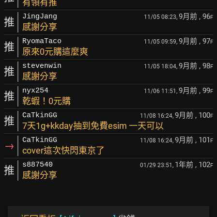
有領有推
9月前
, 96
JingJang
11/05 08:23,
F
推
感謝分享
9月前
, 97
RyomaTaco
11/05 09:59,
F
推
原來0元購這麼爽
9月前
, 98
stevenwin
11/05 18:04,
F
推
感謝分享
9月前
, 99
nyx254
11/06 11:51,
F
推
乾蝦！0元購
9月前
, 100
CaTkinGG
11/08 16:24,
F
推
7天1g+kkday抽到免費esim 一天可以
9月前
, 101
CaTkinGG
11/08 16:24,
F
→
cover這次快閃東京了
1年前
, 102
s887540
01/29 23:51,
F
推
感謝分享