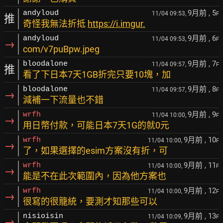
9月前
, 5
andyloud
11/04 09:53,
F
推
奇怪我無法折抵
https://i.imgur.
9月前
, 6
andyloud
11/04 09:53,
F
→
com/v7puBpw.jpeg
9月前
, 7
bloodalone
11/04 09:57,
F
推
看了下日本7天1GB折完只要10塊，加
9月前
, 8
bloodalone
11/04 09:57,
F
→
減補一下流量也不錯
9月前
, 9
wrfh
11/04 10:00,
F
→
用日幣付款，可能日本7天1G的就0元
9月前
, 10
wrfh
11/04 10:00,
F
→
了，如果選擇的esim方案沒有折，可
9月前
, 11
wrfh
11/04 10:00,
F
→
能是不在此次範圍內，因為他方案也
9月前
, 12
wrfh
11/04 10:00,
F
→
很寫的很籠統，要測才知那些可以
9月前
, 13
nisioisin
11/04 10:09,
F
→