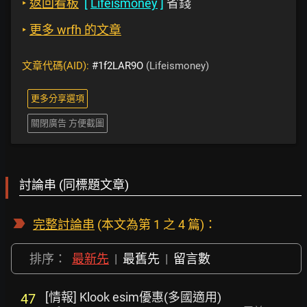
‣
返回看板
[
Lifeismoney
]
省錢
‣
更多 wrfh 的文章
文章代碼(AID):
#1f2LAR9O
(Lifeismoney)
更多分享選項
關閉廣告 方便截圖
討論串 (同標題文章)
完整討論串
(本文為第 1 之 4 篇)：
排序：
最新先
|
最舊先
|
留言數
[情報] Klook esim優惠(多國適用)
47