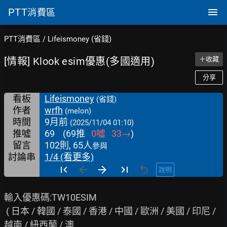
PTT
消費區
PTT消費區
/
Lifeismoney (省錢)
[情報] Klook esim優惠(多國適用)
＋收藏
分享
看板
Lifeismoney
(省錢)
作者
wrfh
(melon)
時間
9月前
(2025/11/04 01:10)
推噓
69
(
69
推
0
噓
33
→
)
留言
102則, 65人
參與
討論串
1/4 (看更多)
說明
輸入優惠碼:TW10ESIM

 ( 日本 / 韓國 / 泰國 / 香港 / 中國 / 歐洲 / 美國 / 印尼 / 
越南 / 紐西蘭 / 澳
