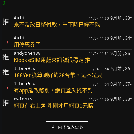
9月前
, 33
Asli
11/04 11:50,
F
推
來不及改日幣付款，重下時已經不能
9月前
, 34
Asli
11/04 11:50,
F
→
用優惠券了
9月前
, 35
andychen39
11/04 11:51,
F
推
Klook eSIM用起來訊號很穩定 推
9月前
, 36
libra0tw
11/04 11:54,
F
推
188Yen換算剛好約38台幣，是不是只
9月前
, 37
libra0tw
11/04 11:54,
F
→
有app能改幣別，網頁登入找不到
9月前
, 38
awin519
11/04 11:55,
F
推
網頁在右上角 剛剛才用網頁0元購
向下載入更多