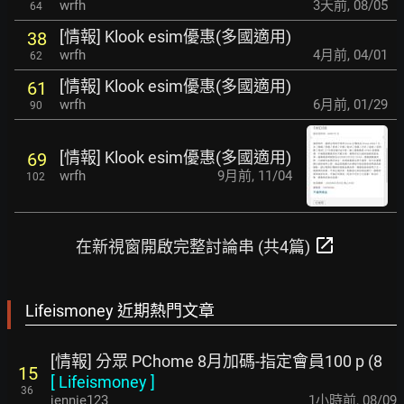
wrfh
3天前
,
08/05
64
[情報] Klook esim優惠(多國適用)
38
wrfh
4月前
,
04/01
62
[情報] Klook esim優惠(多國適用)
61
wrfh
6月前
,
01/29
90
[情報] Klook esim優惠(多國適用)
69
wrfh
9月前
,
11/04
102
open_in_new
在新視窗開啟完整討論串 (共4篇)
Lifeismoney 近期熱門文章
[情報] 分眾 PChome 8月加碼-指定會員100 p (8
15
[
Lifeismoney
]
36
jennie123
1小時前
,
08/09