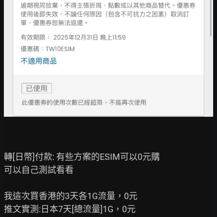
轉[日幣]付款: 有些方案的ESIM可以0元購

可以自己測試看看

我這次買香港的3天各1G流量，0元

推文實測:日本7天[總流量]1G，0元
