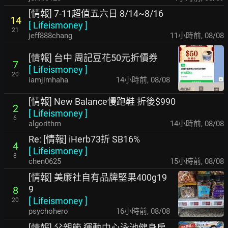
[情報] 7-11超值五六日 8/14~8/16
14
[
Lifeismoney
]
21
jeff888chang
11小時前
,
08/08
[情報] 台中 周記豆花50元折價券
7
[
Lifeismoney
]
20
iamjimhaha
14小時前
,
08/08
[情報] New Balance慢跑鞋 折後$990
2
[
Lifeismoney
]
6
algorithm
14小時前
,
08/08
Re: [情報] iHerb73折 SB16%
4
[
Lifeismoney
]
8
chen0625
15小時前
,
08/08
[情報] 美廉社自有品牌堅果400g19
9
8
[
Lifeismoney
]
20
psychohero
16小時前
,
08/08
[情報] 父親節 運動中心泳池健身房