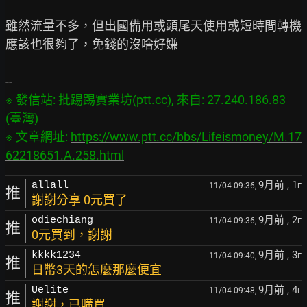
雖然流量不多，但出國備用或頭尾天使用或短時間轉機

應該也很夠了，免錢的沒啥好嫌

※ 發信站: 批踢踢實業坊(ptt.cc), 來自: 27.240.186.83 
(臺灣)

※ 文章網址: 
https://www.ptt.cc/bbs/Lifeismoney/M.17
62218651.A.258.html
9月前
, 1
allall
11/04 09:36,
F
推
謝謝分享 0元買了
9月前
, 2
odiechiang
11/04 09:36,
F
推
0元買到，謝謝
9月前
, 3
kkkk1234
11/04 09:40,
F
推
日幣3天的怎麼那麼便宜
9月前
, 4
Uelite
11/04 09:48,
F
推
謝謝，已購買