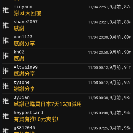
9月前
, 87
minyann
11/04 22:51,
F
推
謝 si 大回覆
9月前
, 88
shane2007
11/04 23:21,
F
推
感謝
9月前
, 89
vanll23
11/04 23:30,
F
推
感謝分享
9月前
, 90
kh02
11/04 23:58,
F
推
感謝
9月前
, 91
Altwain99
11/05 00:12,
F
推
感謝分享
9月前
, 92
tysone
11/05 00:12,
F
推
謝謝分享
9月前
, 93
JyJian
11/05 00:38,
F
推
感謝已購買日本7天1G加減用
9月前
, 94
heypostcard
11/05 03:08,
F
推
有買有推! 0元爽啦!
9月前
, 95
g8812045
11/05 07:25,
F
推