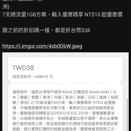
洲)

7天總流量1GB方案，輸入優惠碼享 NT$10 起優惠價

跟之前的折扣碼一樣，都是折台幣$38

https://i.imgur.com/4xb0DbW.jpeg