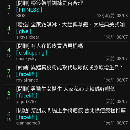
[閒聊] 啞鈴架前訓練是否合理
3
[
FITNESS
]
5
BIOS
13小時前
,
08/08
[贈送] 全家霜淇淋、大經典拿鐵、大經典美式咖
4
[
give
]
5
sixtysixbear
1天前
,
08/07
[閒聊] 有人在蝦皮買過馬桶嗎
4
[
e-shopping
]
15
chuckysky
1天前
,
08/07
[討論] 異體真皮粉能取代玻尿酸或膠原增生劑?
7
[
facelift
]
15
roylafrance
1天前
,
08/07
[閒聊] 男醫生女醫生 大家私心比較偏好哪個
6
[
facelift
]
11
yiqstt8787
1天前
,
08/07
[問題] 幫朋友問腿上手術疤痕 台北除疤療程推薦
6
[
facelift
]
15
giannacmo9
1天前
,
08/07