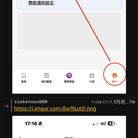
9月前
, 74
siekensou000
11/04 17:17,
F
→
https://i.imgur.com/8wf0uAD.png