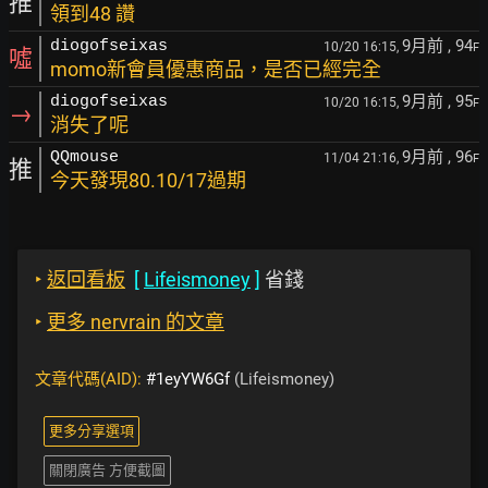
推
領到48 讚
9月前
, 94
diogofseixas
10/20 16:15,
F
噓
momo新會員優惠商品，是否已經完全
9月前
, 95
diogofseixas
10/20 16:15,
F
→
消失了呢
9月前
, 96
QQmouse
11/04 21:16,
F
推
今天發現80.10/17過期
‣
返回看板
[
Lifeismoney
]
省錢
‣
更多 nervrain 的文章
文章代碼(AID):
#1eyYW6Gf
(Lifeismoney)
更多分享選項
關閉廣告 方便截圖