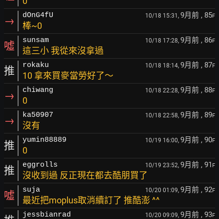
0
9月前
, 85
dOnG4fU
10/18 15:31,
F
→
棒~0
9月前
, 86
sunsam
10/18 17:28,
F
噓
這三小 我從來沒拿過
9月前
, 87
rokaku
10/18 18:14,
F
推
10 拿來買麥當勞好了～
9月前
, 88
chiwang
10/18 22:28,
F
→
0
9月前
, 89
ka50907
10/18 22:58,
F
→
沒有
9月前
, 90
yumin88889
10/19 16:00,
F
推
0
9月前
, 91
eggrolls
10/19 23:52,
F
推
沒收到過 反正現在都去酷朋買了
9月前
, 92
suja
10/20 01:09,
F
噓
最近把moplus取消續訂了 推酷澎 ^^
9月前
, 93
jessbianrad
10/20 09:09,
F