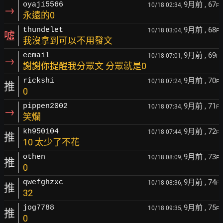
9月前
, 67
oyaji5566
10/18 02:34,
F
→
永遠的0
9月前
, 68
thundelet
10/18 03:04,
F
噓
我沒拿到可以不用發文
9月前
, 69
eemail
10/18 07:01,
F
→
謝謝你提醒我分眾文 分眾就是0
9月前
, 70
rickshi
10/18 07:24,
F
推
0
9月前
, 71
pippen2002
10/18 07:34,
F
→
笑爛
9月前
, 72
kh950104
10/18 07:44,
F
推
10 太少了不花
9月前
, 73
othen
10/18 08:09,
F
推
0
9月前
, 74
qwefghzxc
10/18 08:36,
F
推
32
9月前
, 75
jog7788
10/18 09:35,
F
推
0