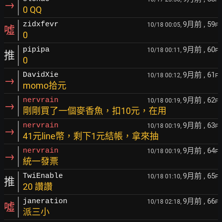
→
0 QQ
9月前
, 59
zidxfevr
10/18 00:05,
F
噓
0
9月前
, 60
pipipa
10/18 00:11,
F
推
0
9月前
, 61
DavidXie
10/18 00:12,
F
→
momo拾元
9月前
, 62
nervrain
10/18 00:19,
F
→
剛剛買了一個麥香魚，扣10元，在用
9月前
, 63
nervrain
10/18 00:19,
F
→
41元line幣，剩下1元結帳，拿來抽
9月前
, 64
nervrain
10/18 00:19,
F
→
統一發票
9月前
, 65
TwiEnable
10/18 01:10,
F
推
20 讚讚
9月前
, 66
janeration
10/18 02:18,
F
噓
派三小