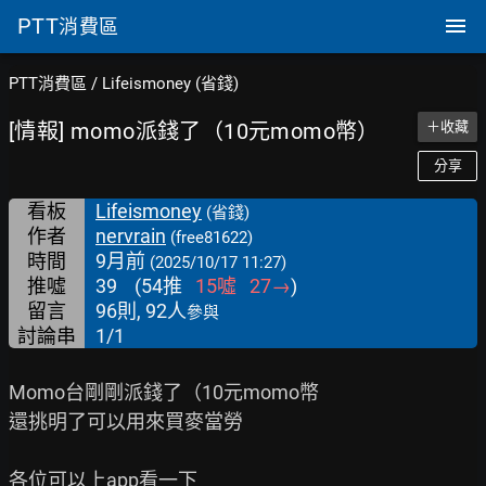
PTT
消費區
PTT消費區
/
Lifeismoney (省錢)
[情報] momo派錢了（10元momo幣）
＋收藏
分享
看板
Lifeismoney
(省錢)
作者
nervrain
(free81622)
時間
9月前
(2025/10/17 11:27)
推噓
39
(
54
推
15
噓
27
→
)
留言
96則, 92人
參與
討論串
1/1
Momo台剛剛派錢了（10元momo幣

還挑明了可以用來買麥當勞

各位可以上app看一下
