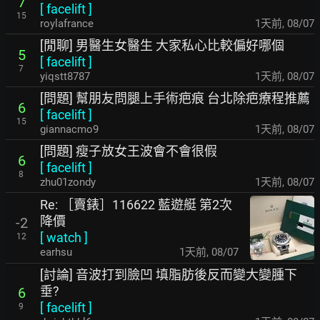
7
[
facelift
]
15
roylafrance
1天前
,
08/07
[閒聊] 男醫生女醫生 大家私心比較偏好哪個
5
[
facelift
]
7
yiqstt8787
1天前
,
08/07
[問題] 幫朋友問腿上手術疤痕 台北除疤療程推薦
6
[
facelift
]
15
giannacmo9
1天前
,
08/07
[問題] 瘦子放女王波會不會很假
6
[
facelift
]
8
zhu01zondy
1天前
,
08/07
Re: ［賣錶］116622 藍遊艇 第2次
降價
-2
[
watch
]
12
earhsu
1天前
,
08/07
[討論] 音波打到臉凹 填脂肪後反而變大變腫下
垂?
6
[
facelift
]
9