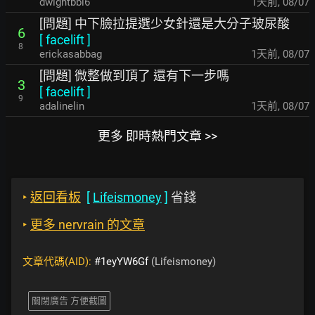
dwightbbl6
1天前
,
08/07
[問題] 中下臉拉提選少女針還是大分子玻尿酸
6
[
facelift
]
8
erickasabbag
1天前
,
08/07
[問題] 微整做到頂了 還有下一步嗎
3
[
facelift
]
9
adalinelin
1天前
,
08/07
更多 即時熱門文章 >>
‣
返回看板
[
Lifeismoney
]
省錢
‣
更多 nervrain 的文章
文章代碼(AID):
#1eyYW6Gf
(Lifeismoney)
關閉廣告 方便截圖