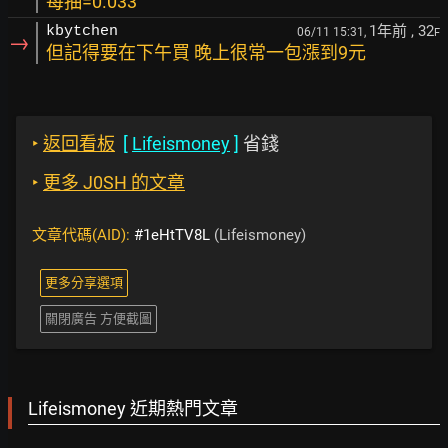
每抽=0.033
1年前
, 32
kbytchen
06/11 15:31,
F
→
但記得要在下午買 晚上很常一包漲到9元
‣
返回看板
[
Lifeismoney
]
省錢
‣
更多 J0SH 的文章
文章代碼(AID):
#1eHtTV8L
(Lifeismoney)
更多分享選項
關閉廣告 方便截圖
Lifeismoney 近期熱門文章