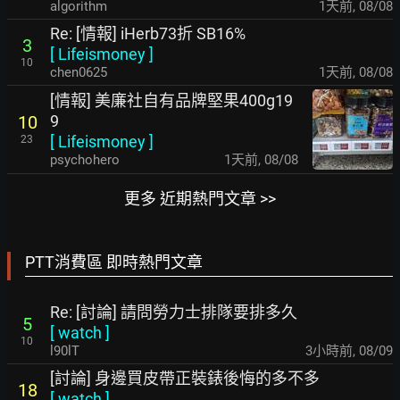
algorithm
1天前
,
08/08
Re: [情報] iHerb73折 SB16%
3
[
Lifeismoney
]
10
chen0625
1天前
,
08/08
[情報] 美廉社自有品牌堅果400g19
9
10
[
Lifeismoney
]
23
psychohero
1天前
,
08/08
更多 近期熱門文章 >>
PTT消費區 即時熱門文章
Re: [討論] 請問勞力士排隊要排多久
5
[
watch
]
10
l90lT
3小時前
,
08/09
[討論] 身邊買皮帶正裝錶後悔的多不多
18
[
watch
]