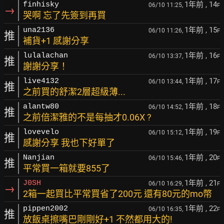
1年前
, 14
finhisky
06/10 11:25,
F
→
哭啊 忘了先簽到再買
1年前
, 15
una2136
06/10 11:26,
F
推
補貨+1 感謝分享
1年前
, 16
lulalachan
06/10 13:37,
F
推
謝謝分享！
1年前
, 17
live4132
06/10 13:44,
F
推
之前買的舒潔2層超級薄...
1年前
, 18
alantw80
06/10 14:52,
F
推
之前倍潔雅的不是每抽才0.06X ?
1年前
, 19
lovevelo
06/10 15:12,
F
推
感謝分享 我也下好單了
1年前
, 20
Nanjian
06/10 15:46,
F
推
平常買一箱就要855了
1年前
, 21
J0SH
06/10 16:29,
F
→
2箱一起買比平常買省了200元 還有80元的mo幣
1年前
, 22
pippen2002
06/10 16:35,
F
推
放飯桌擦嘴巴剛剛好+1 不然都用大的!