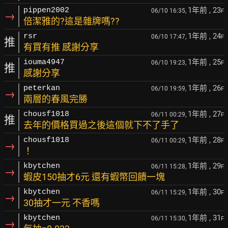
1年前
, 23
pippen2002
06/10 16:35,
F
→
倍潔雅的?這是雜牌嗎??
1年前
, 24
rsr
06/10 17:47,
F
推
有買有推 感謝分享
1年前
, 25
iouma4947
06/10 19:23,
F
推
感謝分享
1年前
, 26
peterkan
06/10 19:59,
F
→
兩層的春風完勝
1年前
, 27
chousf1018
06/11 00:29,
F
推
去年的價格買過之後這個就下不了手了
1年前
, 28
chousf1018
06/11 00:29,
F
→
！
1年前
, 29
kbytchen
06/11 15:28,
F
→
蝦皮150抽才6元 還有蝦幣回饋一塊
1年前
, 30
kbytchen
06/11 15:29,
F
→
30抽才一元 不香嗎
1年前
, 31
kbytchen
06/11 15:30,
F
→