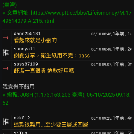
(臺灣)

※ 文章網址: 
https://www.ptt.cc/bbs/Lifeismoney/M.17
49514079.A.215.html
1年前
, 1
dann255181
06/10 08:46,
F
→
看起來就是小張的
1年前
, 2
sunnyall
06/10 08:48,
F
推
謝謝分享，衛生紙用不完，pass
1年前
, 3
ssss87109
06/10 09:07,
F
→
舒潔一直很貴 這款好用嗎
※ 編輯: J0SH (1.173.163.203 臺灣), 06/10/2025 09:18:
1年前
, 4
nkk012
06/10 09:25,
F
推
這款很難用...至少要三層或四層
1年前
, 5
YiTun
06/10 09:50,
F