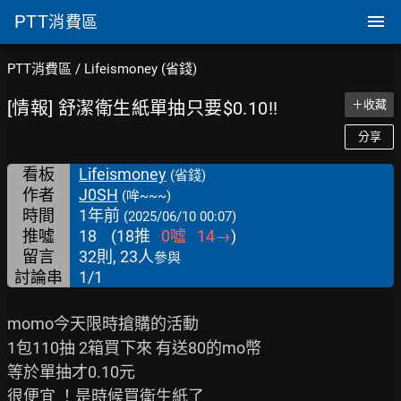
PTT
消費區
PTT消費區
/
Lifeismoney (省錢)
[情報] 舒潔衛生紙單抽只要$0.10!!
＋收藏
分享
看板
Lifeismoney
(省錢)
作者
J0SH
(哞~~~)
時間
1年前
(2025/06/10 00:07)
推噓
18
(
18
推
0
噓
14
→
)
留言
32則, 23人
參與
討論串
1/1
momo今天限時搶購的活動

1包110抽 2箱買下來 有送80的mo幣

等於單抽才0.10元
