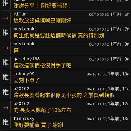
推
謝謝分享！ 剛好要補貨！
1年前
, 6
YiTun
06/10 09:52,
F
→
這款放飯桌擦嘴巴剛剛好
1年前
, 7
musicsuki
06/10 10:12,
F
推
衛生紙就是要趁這個時候補 真的特別划
1年前
, 8
musicsuki
06/10 10:12,
F
→
算
1年前
, 9
gameboy163
06/10 10:15,
F
推
這款這個價格沒對手了吧
1年前
, 10
johney99
06/10 10:58,
F
推
立刻下單了
1年前
, 11
p20162
06/10 11:15,
F
推
這款長度看起來很像是小張的 之前買到類似
1年前
, 12
p20162
06/10 11:15,
F
→
的 長度大概縮了10%左右
1年前
, 13
finhisky
06/10 11:23,
F
推
剛好要補貨 買了 謝謝