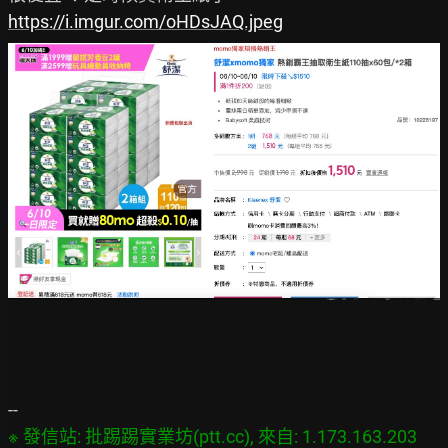
https://i.imgur.com/oHDsJAQ.jpeg
※ 發信站: 批踢踢實業坊(ptt.cc), 來自: 1.173.163.203 