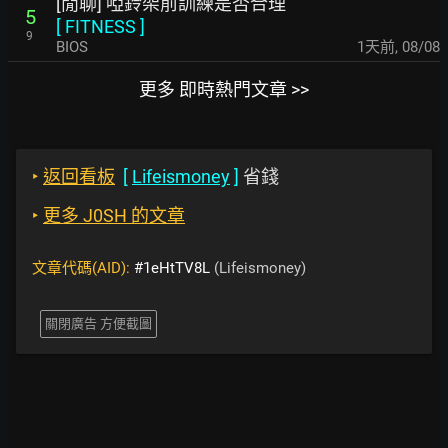
[閒聊] 啞鈴架前訓練是否合理
5
[
FITNESS
]
9
BIOS
1天前
,
08/08
更多 即時熱門文章 >>
‣
返回看板
[
Lifeismoney
]
省錢
‣
更多 J0SH 的文章
文章代碼(AID):
#1eHtTV8L
(Lifeismoney)
關閉廣告 方便截圖