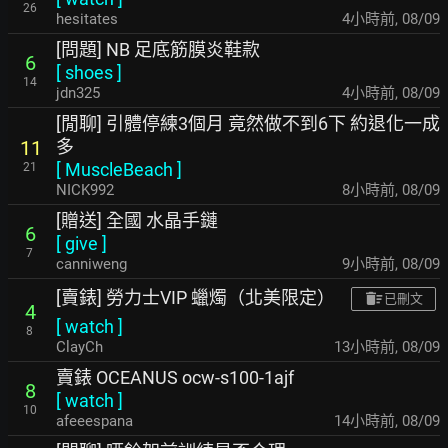
26
hesitates
4小時前
,
08/09
[問題] NB 足底筋膜炎鞋款
6
[
shoes
]
14
jdn325
4小時前
,
08/09
[閒聊] 引體停練3個月 竟然做不到6下 約退化一成
多
11
[
MuscleBeach
]
21
NICK992
8小時前
,
08/09
[贈送] 全國 水晶手鏈
6
[
give
]
7
canniweng
9小時前
,
08/09
[賣錶] 勞力士VIP 蠟燭（北美限定）
已刪文
4
[
watch
]
8
ClayCh
13小時前
,
08/09
賣錶 OCEANUS ocw-s100-1ajf
8
[
watch
]
10
afeeespana
14小時前
,
08/09