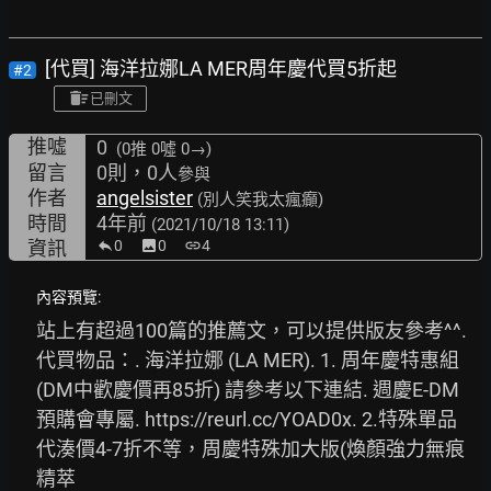
[代買] 海洋拉娜LA MER周年慶代買5折起
#2
已刪文
推噓
0
(0推
0噓 0→
)
留言
0則，0人
參與
作者
angelsister
(別人笑我太瘋癲)
時間
4年前
(2021/10/18 13:11)
資訊
0
image
0
link
4
內容預覽:
站上有超過100篇的推薦文，可以提供版友參考^^. 
代買物品：. 海洋拉娜 (LA MER). 1. 周年慶特惠組
(DM中歡慶價再85折) 請參考以下連結. 週慶E-DM 
預購會專屬. 
https://reurl.cc/YOAD0x.
 2.特殊單品
代湊價4-7折不等，周慶特殊加大版(煥顏強力無痕
精萃