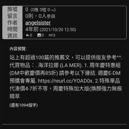
推噓
0
(0推
0噓 0→
)
留言
0則，0人
參與
作者
angelsister
時間
4年前
(2021/10/20 12:50)
資訊
0
image
0
link
3
內容預覽:
站上有超過100篇的推薦文，可以提供版友參考^^. 
代買物品：. 海洋拉娜 (LA MER). 1. 周年慶特惠組
(DM中歡慶價再85折) 請參考以下連結. 週慶E-DM 
預購會專屬. 
https://reurl.cc/YOAD0x.
 2.特殊單品
代湊價4-7折不等，周慶特殊加大版(煥顏強力無痕
精萃
(還有1094個字)