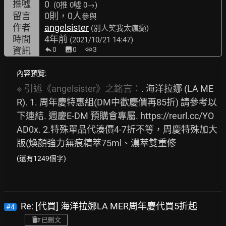
推噓
0
(0推
0噓 0→
)
留言
0則，0人
參與
作者
angelsister
(別人笑我太瘋癲)
時間
4年前
(2021/10/21 14:47)
資訊
0
image
0
link
3
內容預覽:
※
引述《angelsister》之銘言：
. 海洋拉娜 (LA ME
R). 1. 周年慶特惠組(DM中歡慶價再85折) 請參考以
下連結. 週慶E-DM 預購會專屬. 
https://reurl.cc/YO
AD0x.
 2.特殊單品代湊價4-7折不等，周慶特殊加大
版(煥顏強力無痕精萃75ml、濃萃雙重修
(還有1249個字)
Re: [代買] 海洋拉娜LA MER周年慶代買5折起
#4
已刪文