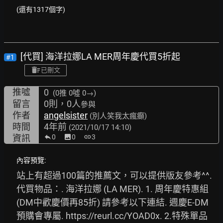
(還有1317個字)
[代買] 海洋拉娜LA MER周年慶代買5折起
#1
已刪文
推噓
0
(0推
0噓 0→
)
留言
0則，0人
參與
作者
angelsister
(別人笑我太瘋癲)
時間
4年前
(2021/10/17 14:10)
資訊
0
image
0
link
3
內容預覽:
站上有超過100篇的推薦文，可以提供版友參考^^. 
代買物品：. 海洋拉娜 (LA MER). 1. 周年慶特惠組
(DM中歡慶價再85折) 請參考以下連結. 週慶E-DM 
預購會專屬. 
https://reurl.cc/YOAD0x.
 2.特殊單品