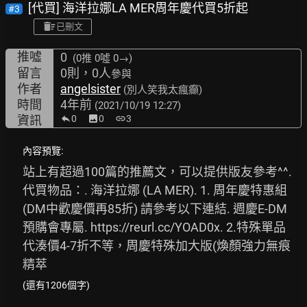
[代買] 海洋拉娜LA MER周年慶代買5折起
#3
已刪文
推噓
0
(0推
0噓 0→
)
留言
0則，0人
參與
作者
angelsister
(別人笑我太瘋癲)
時間
4年前
(2021/10/19 12:27)
資訊
0
image
0
link
3
內容預覽:
站上有超過100篇的推薦文，可以提供版友參考^^. 
代買物品：. 海洋拉娜 (LA MER). 1. 周年慶特惠組
(DM中歡慶價再85折) 請參考以下連結. 週慶E-DM 
預購會專屬. 
https://reurl.cc/YOAD0x.
 2.特殊單品
代湊價4-7折不等，周慶特殊加大版(煥顏強力無痕
精萃
(還有1206個字)