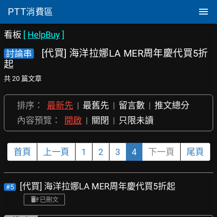
PTT
消費區
看板
[
HelpBuy
]
[代買] 海洋拉娜LA MER周年慶代買5折
討論串
起
共 20 篇文章
排序：
最新先
|
最舊先
|
留言數
|
推文總分
內容預覽：
開啟
|
關閉
|
只限未讀
首頁
上一頁
1
2
3
4
下一頁
尾頁
[代買] 海洋拉娜LA MER周年慶代買5折起
#5
已刪文