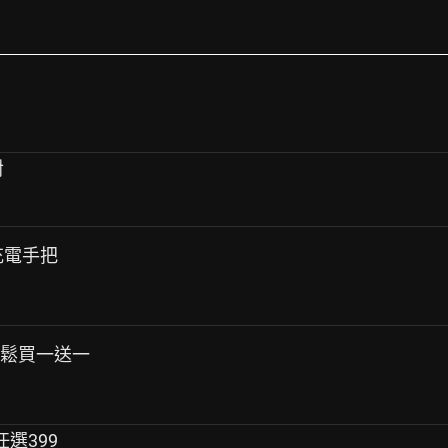
對
n 充電手把
魚鬆買一送一
任選399