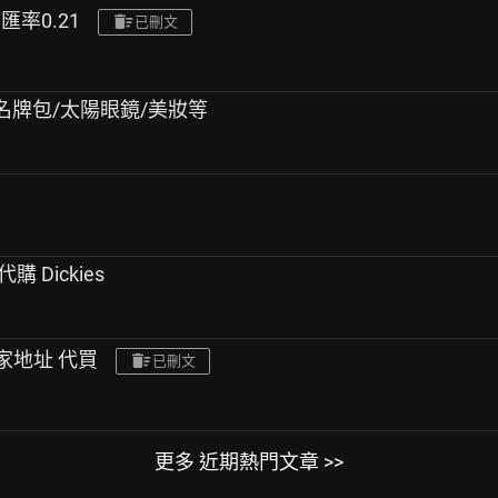
,匯率0.21
已刪文
CVS/名牌包/太陽眼鏡/美妝等
國代購 Dickies
住家地址 代買
已刪文
更多 近期熱門文章 >>