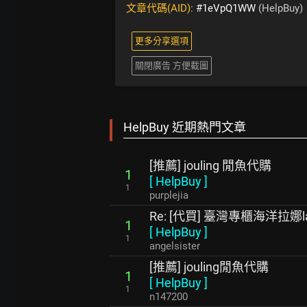
文章代碼(AID):
#1eVpQ1WW
(HelpBuy)
更多分享選項
關閉廣告 方便截圖
HelpBuy 近期熱門文章
[推薦] jouling 閒魚代購
1
[
HelpBuy
]
1
purplejia
Re: [代買] 臺灣專櫃海洋拉娜
1
[
HelpBuy
]
1
angelsister
[推薦] jouling閒魚代購
1
[
HelpBuy
]
1
n147200