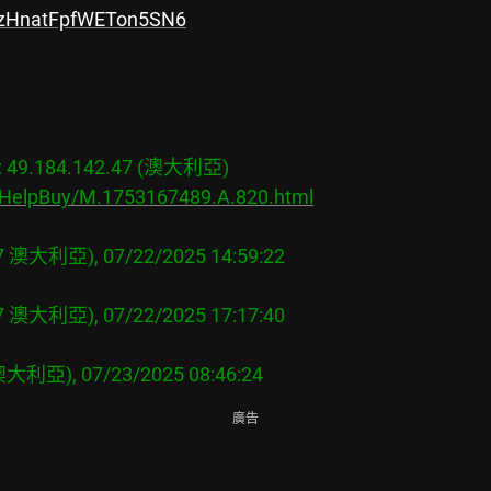
e/zHnatFpfWETon5SN6
49.184.142.47 (澳大利亞)

s/HelpBuy/M.1753167489.A.820.html
廣告