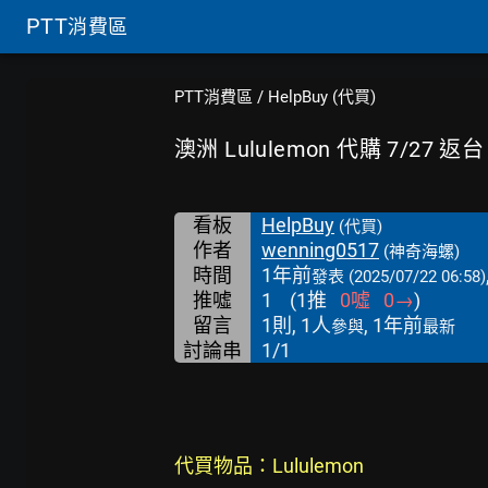
PTT
消費區
PTT消費區
/
HelpBuy (代買)
澳洲 Lululemon 代購 7/27 返台
看板
HelpBuy
(代買)
作者
wenning0517
(神奇海螺)
時間
1年前
發表
(2025/07/22 06:58)
推噓
1
(
1
推
0
噓
0
→
)
留言
1則, 1人
, 1年前
參與
最新
討論串
1/1
代買物品：Lululemon