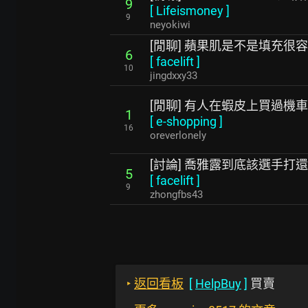
9
[
Lifeismoney
]
9
neyokiwi
[閒聊] 蘋果肌是不是填充很
6
[
facelift
]
10
jingdxxy33
[閒聊] 有人在蝦皮上買過機
1
[
e-shopping
]
16
oreverlonely
[討論] 喬雅露到底該選手打
5
[
facelift
]
9
zhongfbs43
‣
返回看板
[
HelpBuy
]
買賣