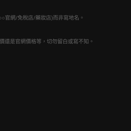
家/○○官網/免稅店/藥妝店)而非寫地名。
價還是官網價格等，切勿留白或寫不知。